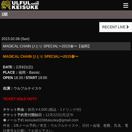
HOME
RECENT LIVE
NEWS
2015.02.08 (Sun)
LIVE INFO
MAGICAL CHAIN ひとり SPECIAL〜2015春〜【福岡】
GUITAR WORKS
MAGICAL CHAIN ひとり SPECIAL〜2015春〜
ITEM
DATE：
2月8日(日)
PLACE：
福岡・Bassic.
MAIL
OPEN
18:30 /
START
19:00
出演：
ウルフルケイスケ
TICKET SOLD OUT!!
チケット料金：
前売￥4,000 (税込・1ドリンク付)
チケット予約受付開始日：
12月22日(月)正午
◆メール予約
keisuke0208fukuoka@gmail.com
件名：2/8メール予約／本文：ウルフルケイスケ、日付＋会場、枚数、氏名、電
話番号を記載してお送り下さい。