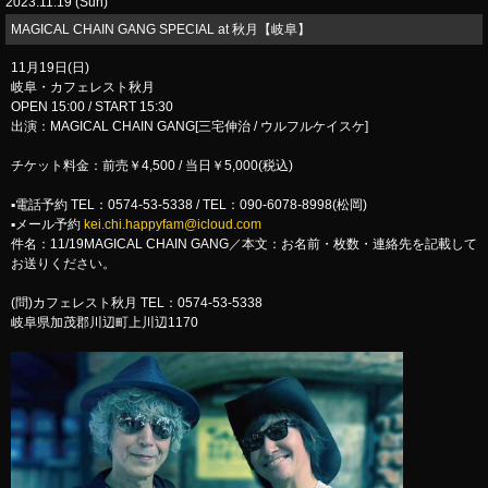
2023.11.19 (Sun)
​MAGICAL CHAIN GANG SPECIAL at 秋月【岐阜】
11月19日(日)
岐阜・カフェレスト秋月
OPEN 15:00 / START 15:30
出演：MAGICAL CHAIN GANG[三宅伸治 / ウルフルケイスケ]
チケット料金：前売￥4,500 / 当日￥5,000(税込)
▪︎電話予約 TEL：0574-53-5338 / TEL：090-6078-8998(松岡)
▪︎メール予約
kei.chi.happyfam@icloud.com
件名：11/19MAGICAL CHAIN GANG／本文：お名前・枚数・連絡先を記載して
お送りください。
(問)カフェレスト秋月 TEL：0574-53-5338
岐阜県加茂郡川辺町上川辺1170