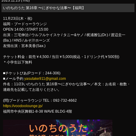
2023.11.23 (Thu)
​いのちのうた 第16章 〜にぎやかな法事〜【福岡】
11月23日(木・祝)
福岡・ブードゥーラウンジ
OPEN 14:00 / START 15:00
出演：三宅伸治 / ウルフルケイスケ / タニー&ヤノ / 梶浦雅弘(Dr.) / 渡辺圭一
(Ba.) / HNS / みそ汁ホーンズ
友情出演：宮本美香(Sax.)
チケット料金：前売￥4,500 / 当日￥5,000(税込・1ドリンク代￥500別)
＊小学生以下無料
■チケットぴあ(Pコード：244-306)
■メール予約
yasutake911@gmail.com
件名：11/23いのちのうた 第16章〜にぎやかな法事〜／本文：お名前・枚数・
連絡先を記載してお送りください。
(問)ブードゥーラウンジ TEL：092-732-4662
https://voodoolounge.jp/
福岡市中央区舞鶴1-8-38 WAVE BLDG 4階