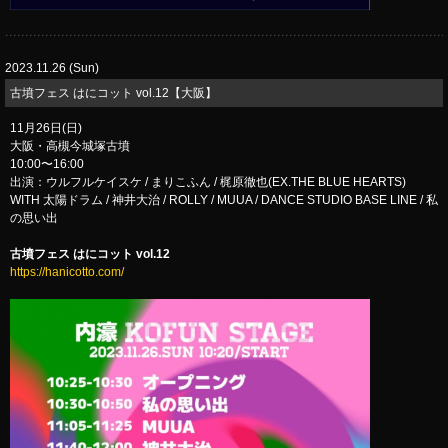
2023.11.26 (Sun)
​古墳フェス はにコット vol.12【大阪】
11月26日(日)
大阪・高槻今城塚古墳
10:00〜16:00
出演：ウルフルケイスケ / まりこふん / 梶原徹也(EX.THE BLUE HEARTS)
WITH 太陽ドラム / 神井大治 / ROLLY / MUUA / DANCE STUDIO BASE LINE / 私
の思い出
古墳フェス はにコット vol.12
https://hanicotto.com/