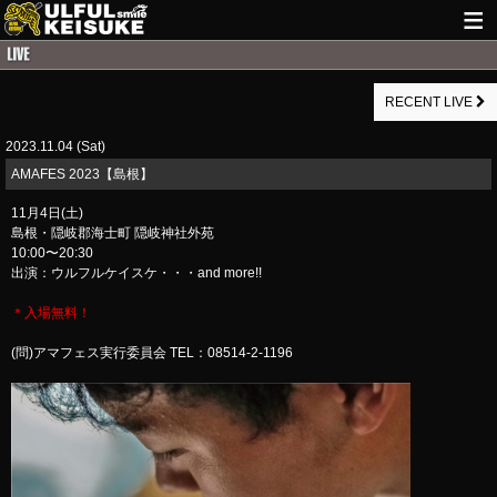
HOME
RECENT LIVE
NEWS
2023.11.04 (Sat)
LIVE INFO
​AMAFES 2023【島根】
GUITAR WORKS
11月4日(土)
島根・隠岐郡海士町 隠岐神社外苑
ITEM
10:00〜20:30
出演：ウルフルケイスケ・・・and more!!
MAIL
＊入場無料！
(問)アマフェス実行委員会 TEL：08514-2-1196