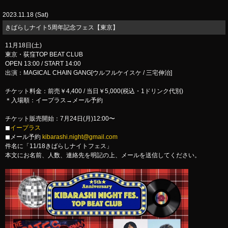
2023.11.18 (Sat)
​きばらしナイト5周年記念フェス【東京】
11月18日(土)
東京・荻窪TOP BEAT CLUB
OPEN 13:00 / START 14:00
出演：MAGICAL CHAIN GANG[ウルフルケイスケ / 三宅伸治]
チケット料金：前売￥4,400 / 当日￥5,000(税込・1ドリンク代別)
＊入場順：イープラス→メール予約
チケット販売開始：7月24日(月)12:00〜
◼︎
イープラス
◼︎メール予約
kibarashi.night@gmail.com
件名に「11/18きばらしナイトフェス」
本文にお名前、人数、連絡先を明記の上、メールを送信してください。