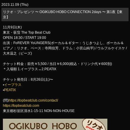
2023.11.09 (Thu)
リクオ・プレゼンツ 〜 OGIKUBO HOBO CONNECTION 2days 〜 第1夜【東
京】
11月9日(木)
東京・荻窪 The Top Beat Club
OPEN 18:30 / START 19:00
出演：FoREVER YoUNGERS(ボーカル＆ギター：うじきつよし、ボーカル＆
ピアノ：リクオ、ベース：寺岡信芳、ドラム：小宮山純平) / ウルフルケイスケ /
大木温之（ピーズ)
チケット料金：前売￥5,500 / 当日￥6,000(税込・ドリンク代￥600別)
＊入場順 1.イープラス→2.PEATIX
チケット発売日：8月26日(土)〜
▪︎️
イープラス
▪︎
PEATIX
(問)
https://topbeatclub.com/contact/
https://topbeatclub.com
東京都杉並区清水1-15-11 NON-NON-HOUSE