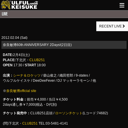
HOME
RECENT LIVE
NEWS
2012.02.04 (Sat)
LIVE INFO
奈良敏博60th ANNIVERSARY 2Days!(2日目)
GUITAR WORKS
DATE:
2月4日(土)
PLACE:
下北沢・
CLUB251
ITEM
OPEN
17:30 /
START
18:00
MAIL
出演：
シーナ＆ロケッツ
/ 柴山俊之 / 織田哲郎 / 9-states /
ウルフルケイスケ / DeeDeeFever / DJ マッキーラモーン / 他
※
奈良敏博official site
チケット料金：
前売￥4,000 / 当日￥4,500
2days通し券￥7,000(税込・D代別)
チケット発売中：
CLUB251店頭 /
ローソンチケット
(Lコード:74682)
(問)下北沢・
CLUB251
TEL:03-5481-4141