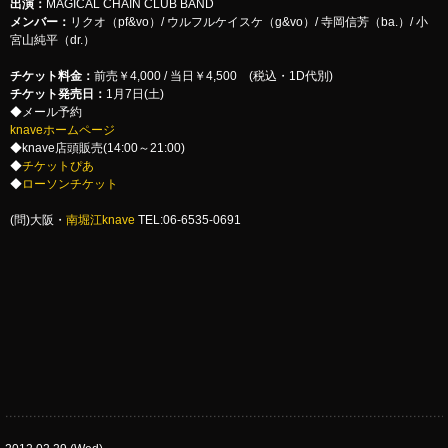
出演：
MAGICAL CHAIN CLUB BAND
メンバー：
リクオ（pf&vo）/ ウルフルケイスケ（g&vo）/ 寺岡信芳（ba.）/ 小
宮山純平（dr.）
チケット料金：
前売￥4,000 / 当日￥4,500 (税込・1D代別)
チケット発売日：
1月7日(土)
◆メール予約
knaveホームページ
◆knave店頭販売(14:00～21:00)
◆
チケットぴあ
◆
ローソンチケット
(問)大阪・
南堀江knave
TEL:06-6535-0691