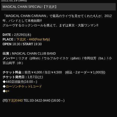
2012.02.29 (Wed)
MAGICAL CHAIN SPECIAL!【下北沢】
「MAGICAL CHAIN CARAVAN」で最高のライヴを見せてくれた4人が、2012
年、バンドとして本格始動!!
グルーヴするロックンロールを携えて、まずは東京・大阪ワンマン!!
DATE
：
2月29日(水)
PLACE
：
下北沢・440(Four forty)
OPEN
18:30 /
START
19:30
出演：
MAGICAL CHAIN CLUB BAND
メンバー：
リクオ（pf&vo）/ ウルフルケイスケ（g&vo）/ 寺岡信芳（ba.）/ 小
宮山純平（dr.）
チケット料金：
前売￥4,000 / 当日￥4,500 (税込・2オーダー￥1,000別)
チケット発売日：
1月7日(土)
◆440店頭販売(16:00～)
◆
ローソンチケットLコード
◆
e+
(問)
下北沢440
TEL:03-3422-9440 (16:00～)