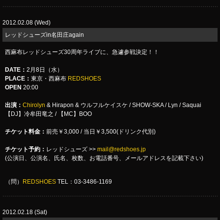
2012.02.08 (Wed)
レッドシューズin名田庄again
西麻布レッドシューズ30周年ライブに、急遽参戦決定！！
DATE
：
2月8日（水）
PLACE
：
東京・西麻布
REDSHOES
OPEN
20:00
出演：
Chirolyn
& Hirapon & ウルフルケイスケ / SHOW-SKA / Lyn / Saquai
【DJ】冷牟田竜之 / 【MC】BOO
チケット料金：
前売￥3,000 / 当日￥3,500(ドリンク代別)
チケット予約：
レッドシューズ >>
mail@redshoes.jp
(公演日、公演名、氏名、枚数、お電話番号、メールアドレスを記載下さい)
（問）
REDSHOES
TEL：03-3486-1169
2012.02.18 (Sat)