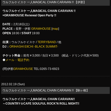
ウルフルケイスケ 一人MAGICAL CHAIN CARAVAN !! 【伊那】
ウルフルケイスケ 一人MAGICAL CHAIN CARAVAN !!
×GRAMHOUSE Renewal Open Party !!
DATE
：
2月18日(土)
PLACE
：
長野・伊那
GRAMHOUSE
[
map
]
OPEN
18:00 /
START
19:00
出演：
ウルフルケイスケ
/
TERRYBAND
/ 他
DJ：
ORIHASHI EIICHI -BLACK SUMMIT-
チケット料金：
前売￥3,000 / 当日￥3,500 (税込・ドリンク代別￥500)
◆
メール・電話予約
(問)
伊那
GRAMHOUSE
TEL:0265-73-6923
2012.02.19 (Sun)
ウルフルケイスケ 一人MAGICAL CHAIN CARAVAN !! 【駒ヶ根】
ウルフルケイスケ 一人MAGICAL CHAIN CARAVAN!!
～COUNTRY☆CAFE SOULFUL ROCK'N ROLL NIGHT!!