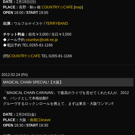
DATE
：
2月19日(日)
PLACE
：
長野・駒ヶ根
COUNTRY☆CAFE
[
map
]
OPEN
18:00 /
START
19:00
出演：
ウルフルケイスケ
/
TERRYBAND
チケット料金：
前売￥3,000 / 当日￥3,500
◆
メール予約
countryc@cek.ne.jp
◆電話予約 TEL:0265-81-1166
(問)
COUNTRY☆CAFE
TEL:0265-81-1166
2012.02.24 (Fri)
MAGICAL CHAIN SPECIAL!【大阪】
「MAGICAL CHAIN CARAVAN」で最高のライヴを見せてくれた4人が、2012
年、バンドとして本格始動!!
グルーヴするロックンロールを携えて、まずは東京・大阪ワンマン!!
DATE
：
2月24日(金)
PLACE
：
大阪・
南堀江knave
OPEN
18:30 /
START
19:30