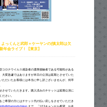
！よっくんと武郎＋ケーヤンの(慎太郎は欠
22新年会ライブ！【東京】
型コロナウイルス感染者の濃厚接触者である可能性がある
、大変急遽ではありますが本日の公演は延期とさせていた
いただいたお客様には本当に申し訳ございませんが、何卒
。
せさせていただきます。購入済みのチケットは延期公演に
ください。
をご希望の方にはチケット代の払い戻しをさせていただき
info@rhapsody.tokyo
まで、「1/13キャンセル希望、お名