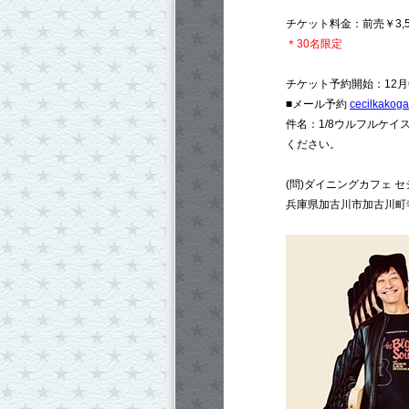
チケット料金：前売￥3,50
＊30名限定
チケット予約開始：12月6日
■メール予約
cecilkakog
件名：1/8ウルフルケ
ください。
(問)ダイニングカフェ セシル 
兵庫県加古川市加古川町寺家