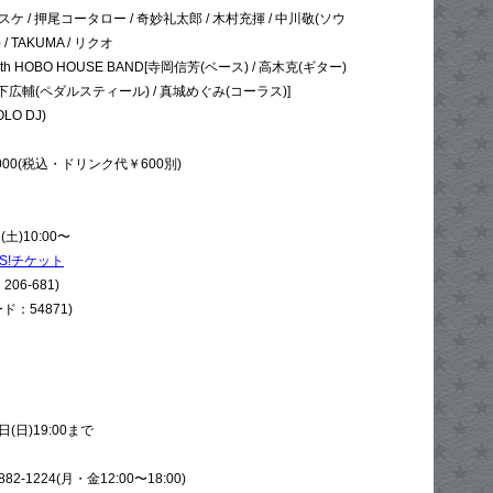
ケ / 押尾コータロー / 奇妙礼太郎 / 木村充揮 / 中川敬(ソウ
TAKUMA / リクオ
 HOBO HOUSE BAND[寺岡信芳(ベース) / 高木克(ギター)
 宮下広輔(ペダルスティール) / 真城めぐみ(コーラス)]
O DJ)
00(税込・ドリンク代￥600別)
土)10:00〜
S!チケット
06-681)
ード：54871)
(日)19:00まで
882-1224(月・金12:00〜18:00)