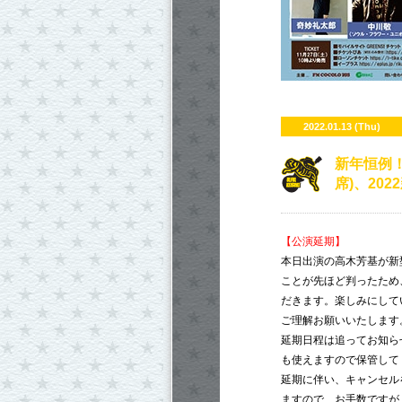
2022.01.13 (Thu)
​新年恒例
席)、20
【公演延期】
本日出演の高木芳基が新
ことが先ほど判ったため
だきます。楽しみにして
ご理解お願いいたします
延期日程は追ってお知ら
も使えますので保管して
延期に伴い、キャンセル
ますので、お手数ですが