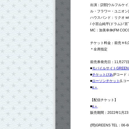
出演：[2部]ウルフルケイス
ル・フラワー・ユニオン) / 
ハウスバンド：リクオ with
/ 小宮山純平(ドラム) /
MC：加美幸伸(FM COCOL
チケット料金：前売￥6,0
＊全席指定
前売券発売日：11月27日(
■
モバイルサイトGREEN
■
チケットぴあ
(Pコード：2
■
ローソンチケット
(Lコ
■
e＋
【配信チケット】
■
e＋
販売期間：2022年1月23日
(問)GREENS TEL：06-6