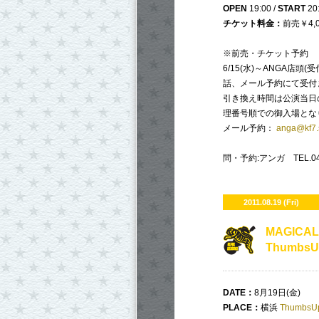
OPEN
19:00 /
START
20
チケット料金：
前売￥4,0
※前売・チケット予約
6/15(水)～ANGA店頭
話、メール予約にて受付
引き換え時間は公演当日
理番号順での御入場とな
メール予約：
anga@kf7.s
問・予約:アンガ TEL.043
2011.08.19 (Fri)
MAGICAL
ThumbsU
DATE
：
8月19日(金)
PLACE
：
横浜
ThumbsU