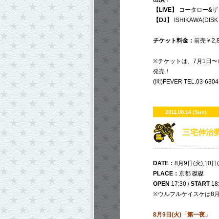
【LIVE】
コータロー&ザ
【DJ】
ISHIKAWA(DISK 
チケット料金：
前売￥2,
※チケットは、7月1日〜ロ
発売！
(問)FEVER TEL.03-6304
2011.08.14 (Sun)
三宅伸治
DATE：
8月9日(火),10日(
PLACE：
京都 磔磔
OPEN
17:30 /
START
18
※ウルフルケイスケは8月
8月9日(火)「第一夜」