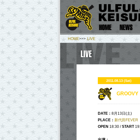
HOME
>>>
LIVE
2011.08.13 (Sat)
GROOVY 
DATE：
8月13日(土)
PLACE：
新代田FEVER
OPEN
18:30 /
START
19
出演：