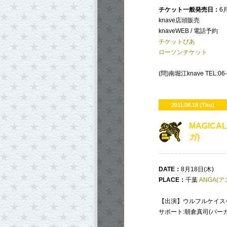
チケット一般発売日：
6
knave店頭販売
knaveWEB / 電話予約
チケットぴあ
ローソンチケット
(問)南堀江knave TEL:06-6
2011.08.18 (Thu)
MAGICAL
ガ)
DATE
：
8月18日(木)
PLACE
：
千葉
ANGA
(ア
【出演】ウルフルケイスケ
サポート:朝倉真司(パー