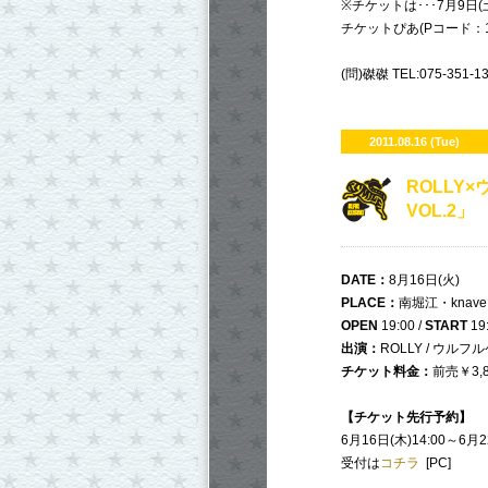
※チケットは･･･7月9日(
チケットぴあ(Pコード：1
(問)磔磔 TEL:075-351-13
2011.08.16 (Tue)
ROLLY
VOL.2」
DATE
：
8月16日(火)
PLACE
：
南堀江・knave
OPEN
19:00 /
START
19
出演：
ROLLY / ウルフ
チケット料金：
前売￥3,
【チケット先行予約】
6月16日(木)14:00～6月2
受付は
コチラ
[PC]