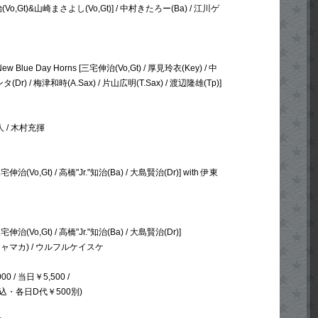
o,Gt)&山崎まさよし(Vo,Gt)] / 中村きたろー(Ba) / 江川ゲ
h New Blue Day Horns [三宅伸治(Vo,Gt) / 厚見玲衣(Key) / 中
Dr) / 梅津和時(A.Sax) / 片山広明(T.Sax) / 渡辺隆雄(Tp)]
 / 木村充揮
治(Vo,Gt) / 高橋"Jr."知治(Ba) / 大島賢治(Dr)] with 伊東
治(Vo,Gt) / 高橋"Jr."知治(Ba) / 大島賢治(Dr)]
ャマカ) / ウルフルケイスケ
0 / 当日￥5,500 /
税込・各日D代￥500別)