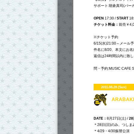
サポート:朝倉真司(パー
OPEN
17:30 /
START
18
チケット料金：
前売￥4,0
※チケット予約
6/15(水)21:00～メール
件名に8/20、本文に
返信は24時間以内に致
問・予約:MUSIC CAFE SO
2011.08.28 (Sun)
ARABAKI
DATE
：
8月27日(土) /
28
＊28日(日)のみ、つし
＊4/29・4/30振替公演