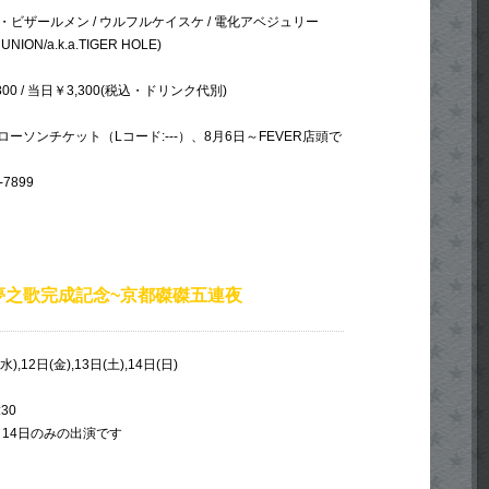
・ビザールメン / ウルフルケイスケ / 電化アベジュリー
UNION/a.k.a.TIGER HOLE)
800 / 当日￥3,300(税込・ドリンク代別)
ーソンチケット（Lコード:---）、8月6日～FEVER店頭で
-7899
夢之歌完成記念~京都磔磔五連夜
水),12日(金),13日(土),14日(日)
:30
14日のみの出演です