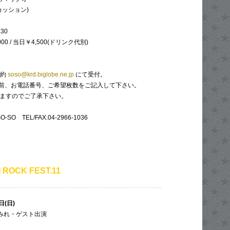
カッション)
:30
00 / 当日￥4,500(ドリンク代別)
予約
soso@krd.biglobe.ne.jp
にて受付。
お名前、お電話番号、ご希望枚数をご記入して下さい。
しますのでご了承下さい。
-SO TEL/FAX.04-2966-1036
 ROCK FEST.11
日(日)
まみれ・ゲスト出演