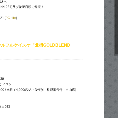
土)〜、
44-234)及び磔磔店頭で発売！
21 [
PC site
]
×ウルフルケイスケ「北摂GOLDBLEND
:30
ルケイスケ
800 / 当日￥4,200(税込・D代別・整理番号付・自由席)
2日(水)