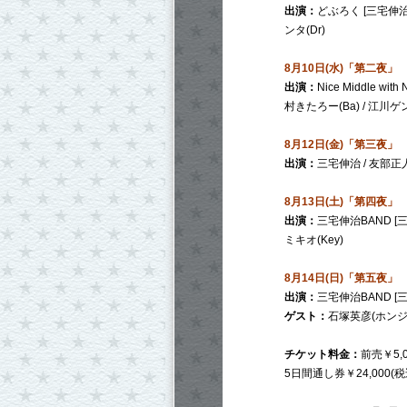
出演：
どぶろく [三宅伸治(V
ンタ(Dr)
8月10日(水)「第二夜」
出演：
Nice Middle wit
村きたろー(Ba) / 江川ゲンタ(
8月12日(金)「第三夜」
出演：
三宅伸治 / 友部正人
8月13日(土)「第四夜」
出演：
三宅伸治BAND [三宅伸
ミキオ(Key)
8月14日(日)「第五夜」
出演：
三宅伸治BAND [三宅伸
ゲスト：
石塚英彦(ホンジ
チケット料金：
前売￥5,00
5日間通し券￥24,000(