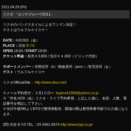
2011.04.29 (Fri)
リクオ 「セツナグルーヴ2011」
リクオのバンドスタイルによるワンマン決定！
ゲストはウルフルケイスケ！
DATE：
4月29日（金）
PLACE：
渋谷
B.Y.G
OPEN
18:00 /
START
19:00
チケット料金：
前売￥3,800 / 当日￥４,000（ドリンク代別）
サポートメンバー：
寺岡信芳（b）/朝倉真司（perc.）/安宅浩司（g.）
ゲスト：
ウルフルケイスケ
リクオOfficialSite：
http://www.rikuo.net/
※メール予約受付：３月1０日〜
bygrock1969@yahoo.co.jp
※「件名:4/29（金）リクオ・ライブ予約希望」と記した後に、名前、人数、電
話番号を明記して下さい。
※当日午後5時よりBYGで整理券配布、開場の際は整理券番号順での入場になり
ます。
(問) 渋谷 B.Y.G TEL：03-3461-8574
http://www.byg.co.jp/