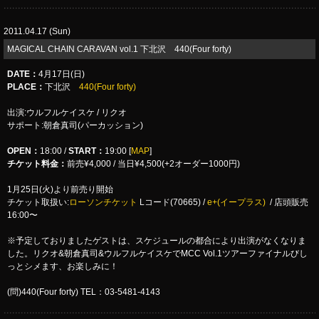
2011.04.17 (Sun)
MAGICAL CHAIN CARAVAN vol.1 下北沢 440(Four forty)
DATE
：
4月17日(日)
PLACE
：
下北沢
440(Four forty)
出演:ウルフルケイスケ / リクオ
サポート:朝倉真司(パーカッション)
OPEN：
18:00 /
START：
19:00 [
MAP
]
チケット料金：
前売¥4,000 / 当日¥4,500(+2オーダー1000円)
1月25日(火)より前売り開始
チケット取扱い:
ローソンチケット
Lコード(70665) /
e+(イープラス)
/ 店頭販売
16:00〜
※予定しておりましたゲストは、スケジュールの都合により出演がなくなりま
した。リクオ&朝倉真司&ウルフルケイスケでMCC Vol.1ツアーファイナルびし
っとシメます、お楽しみに！
(問)440(Four forty) TEL：03-5481-4143