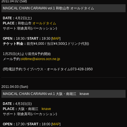
2011.04.02 (Sat)
MAGICAL CHAIN CARAVAN vol.1 和歌山市 オールドタイム
DATE
：
4月2日(土)
PLACE
：
和歌山市
オールドタイム
サポート:朝倉真司(パーカッション)
OPEN：
18:30 /
START：
19:30 [
MAP
]
チケット料金：
前売¥4,000 / 当日¥4,500(1ドリンク代別)
1月25日(火)より前売&予約開始
メール予約:
oldtime@aioros.ocn.ne.jp
(問)電話予約:ライブハウス・オールドタイム073-428-1950
2011.04.03 (Sun)
MAGICAL CHAIN CARAVAN vol.1 大阪・南堀江 knave
DATE
：
4月3日(日)
PLACE
：
大阪・南堀江
knave
サポート:朝倉真司(パーカッション)
OPEN：
17:30 /
START：
18:00 [
MAP
]