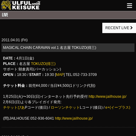
HOME
RECENT LIVE
NEWS
2011.04.01 (Fri)
LIVE INFO
MAGICAL CHAIN CARAVAN vol.1 名古屋 TOKUZO(得三)
GUITAR WORKS
DATE
：
4月1日(金)
PLACE
：
名古屋
TOKUZO(得三)
ITEM
サポート:朝倉真司(パーカッション)
OPEN：
18:30 /
START：
19:30 [
MAP
] TEL:052-733-3709
MAIL
チケット料金：
前売¥4,000 / 当日¥4,500(1ドリンク代別)
1月25日(火)〜30日(日)インターネット先行予約受付
http://www.jailhouse.jp/
2月6日(日)より各プレイガイド発売:
チケットぴあ
Pコード(後日) /
ローソンチケット
Lコード(後日) /
e+(イープラス)
(問)JAILHOUSE 052-936-6041
http://www.jailhouse.jp/