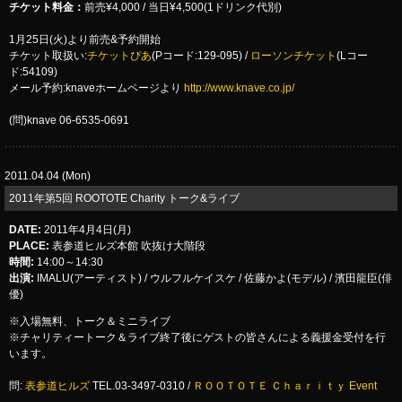
チケット料金：
前売¥4,000 / 当日¥4,500(1ドリンク代別)
1月25日(火)より前売&予約開始
チケット取扱い:
チケットぴあ
(Pコード:129-095) /
ローソンチケット
(Lコー
ド:54109)
メール予約:knaveホームページより
http://www.knave.co.jp/
(問)knave 06-6535-0691
2011.04.04 (Mon)
2011年第5回 ROOTOTE Charity トーク&ライブ
DATE:
2011年4月4日(月)
PLACE:
表参道ヒルズ本館 吹抜け大階段
時間:
14:00～14:30
出演:
IMALU(アーティスト) / ウルフルケイスケ / 佐藤かよ(モデル) / 濱田龍臣(俳
優)
※入場無料、トーク＆ミニライブ
※チャリティートーク＆ライブ終了後にゲストの皆さんによる義援金受付を行
います。
問:
表参道ヒルズ
TEL.03-3497-0310 /
ＲＯＯＴＯＴＥ Ｃｈａｒｉｔｙ Event