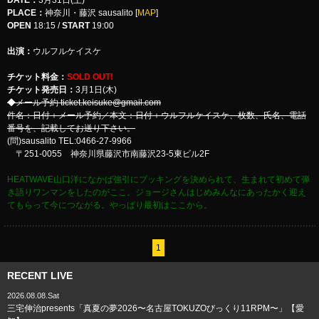
DATE
：
3月31日(土)
PLACE
：
神奈川・藤沢 sausalito [
MAP
]
OPEN
18:15 /
START
19:00
出演：
ウルフルケイスケ
チケット料金：
SOLD OUT!
チケット発売日：
3月1日(木)
◆メール予約 ticket.keisuke@gmail.com
件名：日付＋メール予約／本文：日付＋ウルフルケイスケ、枚数、氏名、電話
番号を、記載してお送り下さい。
(問)sausalito TEL:0466-27-9966
〒251-0055 神奈川県藤沢市南藤沢23-5東ビル2F
HEATWAVE山口洋になかば強引にブッキングを決められて、生まれて初めて弾
き語りワンマンをしたのがここ。ジョージさんはじめみんなにあったかく迎え
てもらって今につながる。やっぱり最初はここから。
1
RECENT LIVE
2026.08.08.Sat
三宅伸治presents「真夏の夢2026〜名古屋TOKUZOびっくり11RPM〜」【愛