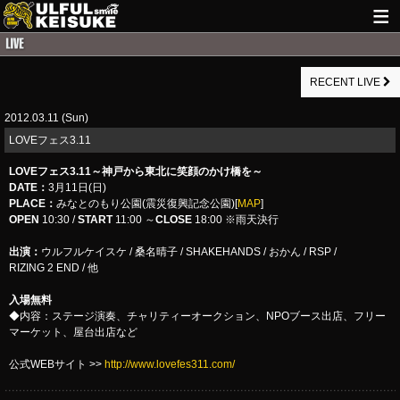
HOME
RECENT LIVE
NEWS
2012.03.11 (Sun)
LIVE INFO
LOVEフェス3.11
GUITAR WORKS
LOVEフェス3.11～神戸から東北に笑顔のかけ橋を～
DATE：
3月11日(日)
ITEM
PLACE
：
みなとのもり公園(震災復興記念公園)[
MAP
]
OPEN
10:30
/
START
11:00 ～
CLOSE
18:00 ※雨天決行
MAIL
出演：
ウルフルケイスケ / 桑名晴子 / SHAKEHANDS / おかん / RSP /
RIZING 2 END / 他
入場無料
◆内容：ステージ演奏、チャリティーオークション、NPOブース出店、フリー
マーケット、屋台出店など
公式WEBサイト >>
http://www.lovefes311.com/