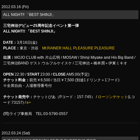
2012.03.16 (Fri)
ALL NIGHT!! 「BEST SHINJI」
三宅伸治デビュー25周年記念イベント第一弾
ALL NIGHT!! 「BEST SHINJI」
DATE
：
3月16日(金)
PLACE
：
東京・渋谷
Mt.RAINER HALL PLEASURE PLEASURE
出演：
MOJO CLUB with 片山広明 / MOSAW / Shinji Miyake and His Big Band /
三宅伸治BAND ゲスト:ウルフルケイスケ / 三宅伸治＋橋本潤＋伊東ミキオ
OPEN
22:30 /
START
23:00 /
CLOSE
AM5:00(予定)
チケット料金：
前売￥6,500 / 当日￥7,500 (別途1ドリンク＋1フード)
※全席自由・入場整理番号付
チケット発売中：
チケットぴあ（Pコード：157-745） /
ローソンチケット
(Lコ
ード:73157) /
e+
(問)ライブ事務局 TEL:03-5790-0557
2012.03.24 (Sat)