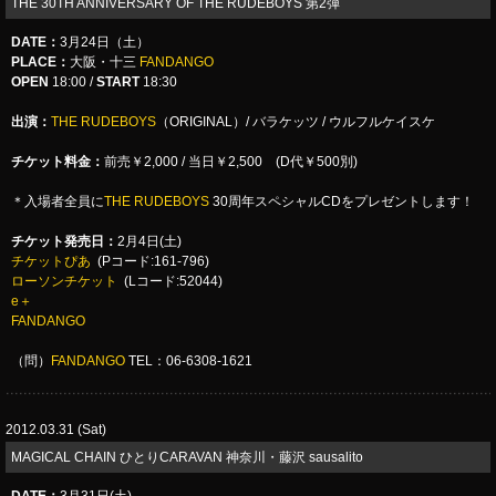
THE 30TH ANNIVERSARY OF THE RUDEBOYS 第2弾
DATE
：
3月24日（土）
PLACE
：
大阪・十三
FANDANGO
OPEN
18:00 /
START
18:30
出演：
THE RUDEBOYS
（ORIGINAL）/ バラケッツ / ウルフルケイスケ
チケット料金：
前売￥2,000 / 当日￥2,500 (D代￥500別)
＊入場者全員に
THE RUDEBOYS
30周年スペシャルCDをプレゼントします！
チケット発売日：
2月4日(土)
チケットぴあ
(Pコード:161-796)
ローソンチケット
(Lコード:52044)
e＋
FANDANGO
（問）
FANDANGO
TEL：06-6308-1621
2012.03.31 (Sat)
MAGICAL CHAIN ひとりCARAVAN 神奈川・藤沢 sausalito