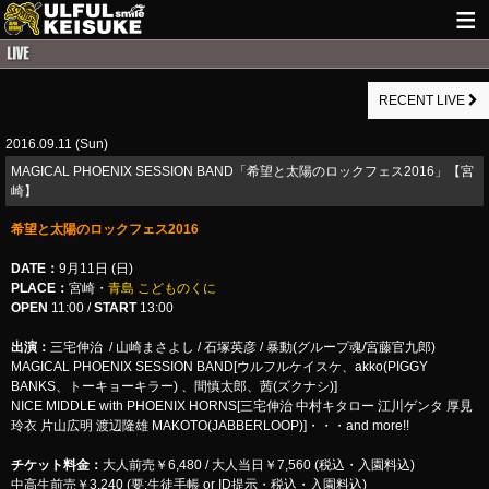
HOME
RECENT LIVE
NEWS
2016.09.11 (Sun)
LIVE INFO
MAGICAL PHOENIX SESSION BAND「希望と太陽のロックフェス2016」【宮
GUITAR WORKS
崎】
希望と太陽のロックフェス2016
ITEM
DATE：
9月11日 (日)
MAIL
PLACE：
宮崎・
青島 こどものくに
OPEN
11:00 /
START
13:00
出演：
三宅伸治 / 山崎まさよし / 石塚英彦 / 暴動(グループ魂/宮藤官九郎)
MAGICAL PHOENIX SESSION BAND[ウルフルケイスケ、akko(PIGGY
BANKS、トーキョーキラー) 、間慎太郎、茜(ズクナシ)]
NICE MIDDLE with PHOENIX HORNS[三宅伸治 中村キタロー 江川ゲンタ 厚見
玲衣 片山広明 渡辺隆雄 MAKOTO(JABBERLOOP)]・・・and more!!
チケット料金：
大人前売￥6,480 / 大人当日￥7,560 (税込・入園料込)
中高生前売￥3,240 (要:生徒手帳 or ID提示・税込・入園料込)