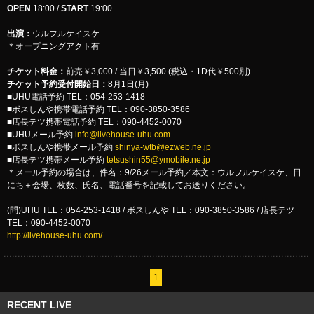
OPEN
18:00 /
START
19:00
出演：
ウルフルケイスケ
＊オープニングアクト有
チケット料金：
前売￥3,000 / 当日￥3,500 (税込・1D代￥500別)
チケット予約受付開始日：
8月1日(月)
■UHU電話予約 TEL：054-253-1418
■ボスしんや携帯電話予約 TEL：090-3850-3586
■店長テツ携帯電話予約 TEL：090-4452-0070
■UHUメール予約
info@livehouse-uhu.com
■ボスしんや携帯メール予約
shinya-wtb@ezweb.ne.jp
■店長テツ携帯メール予約
tetsushin55@ymobile.ne.jp
＊メール予約の場合は、件名：9/26メール予約／本文：ウルフルケイスケ、日
にち＋会場、枚数、氏名、電話番号を記載してお送りください。
(問)UHU TEL：054-253-1418 / ボスしんや TEL：090-3850-3586 / 店長テツ
TEL：090-4452-0070
http://livehouse-uhu.com/
1
RECENT LIVE