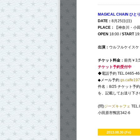
MAGICAL CHAIN ひとり
DATE：
8月25日(日)
PLACE：
【神奈川・小田原】
OPEN
18:00 /
START
19
出演：
ウルフルケイスケ / O
チケット料金：
前売￥3,
チケット予約受付中
◆電話予約 TEL.0465-46-
◆メール予約
gs.caffe19
件名：8/25 チケット
を、記載してお送り下さ
(問)
ジーズキャフェ
TEL.
小田原市鴨宮342-6
2013.08.30 (Fri)