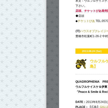
本文：ウルフルケイスケ
下さい。
店頭、チケットぴあ発売開
◆店頭
◆
チケットぴあ
TEL.0570
(問)
ハウスオブクレイジ
豊橋市松葉町1-26-2 中
2013.08.24 (Sat)
ウルフルケ
島】
QUADROPHENIA PRE
ウルフルケイスケ＆伊東ミキ
「Peace & Smile & Roc
DATE：
2013年8月24日(
PLACE：
【広島】
GALL