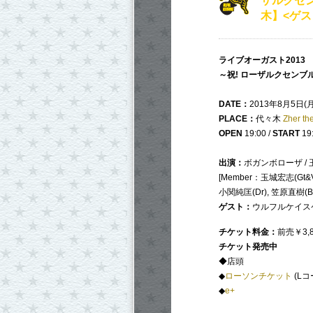
ザルクセ
木】<ゲス
ライブオーガスト2013
～祝! ローザルクセンブ
DATE：
2013年8月5日(月
PLACE：
代々木
Zher t
OPEN
19:00 /
START
19
出演：
ボガンボローザ /
[Member：玉城宏志(Gt&Vo
小関純匡(Dr), 笠原直樹(Ba
ゲスト：
ウルフルケイスケ 
チケット料金：
前売￥3,8
チケット発売中
◆店頭
◆
ローソンチケット
(Lコ
◆
e+