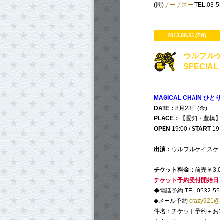
(問)
ザーザズー
TEL.03-5
2013.08.23 (Fri)
ウルフルケ
SPECIAL
MAGICAL CHAIN ひとり
DATE：
8月23日(金)
PLACE：
【愛知・豊橋】HO
OPEN
19:00 /
START
19
出演：
ウルフルケイスケ
チケット料金：
前売￥3,
チケット予約受付開始日
◆電話予約 TEL.0532-55
◆メール予約
crazy921@c
件名：チケット予約＋お