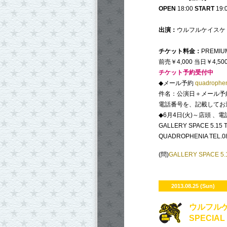
OPEN
18:00
START
19:
出演：
ウルフルケイスケ 
チケット料金：
PREMIU
前売￥4,000 当日￥4,5
チケット予約受付中
◆メール予約
quadrophen
件名：公演日＋メール予
電話番号を、記載してお
◆6月4日(火)～店頭 、電話予
GALLERY SPACE 5.15 T
QUADROPHENIA TEL.08
(問)
GALLERY SPACE 5.
2013.08.25 (Sun)
ウルフルケ
SPECIAL