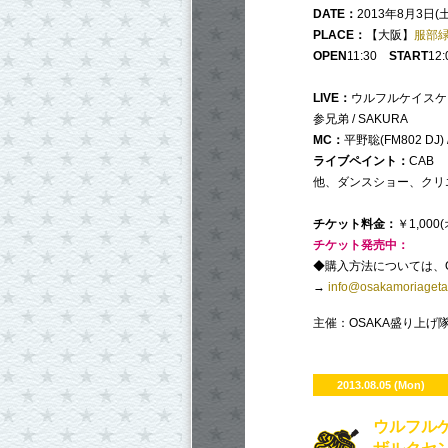
DATE：
2013年8月3日(土
PLACE：
【大阪】
服部
OPEN
11:30
START
12:
LIVE：
ウルフルケイスケ / i
参兄弟 / SAKURA
MC：
平野聡(FM802 DJ)
ライブペイント：
CAB
他、ダンスショー、クリ
チケット料金：
￥1,00
チケット発売中：
◆購入方法については、
→
info@osakamoriagetai
主催：OSAKA盛り上げ隊 
2013.08.05 (Mon)
ウルフルケ