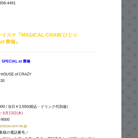
358-4491
イスケ『MAGICAL CHAIN ひとり
 at 豊橋』
 SPECIAL at 豊橋
USE of CRAZY
:30
000 / 当日￥3,500(税込・ドリンク代別途)
：
6月13日(木)
-9000
rocus.ocn.ne.jp
客様の電話番号／