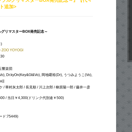
ンブルグリマスターBOX発売記念～』【代々
ト追加>
ルグリマスターBOX発売記念～
)
he ZOO YOYOGI
:30
 玉響楽団
), Dr.kyOn(Key&Gt&Vo), 岡地曙裕(Dr), うつみようこ(Vo),
)]
/ 華村灰太郎 / 長見順 / 川上次郎 / 柳原陽一郎 / 藤井一彦
00 / 当日￥4,300(ドリンク代別途￥500)
ード:75449)