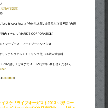
)
緑地野外音楽堂
00
yco & kaka furaha / 奇妙礼太郎 / 金佑龍と京都界隈 / 志磨
 / 河内イチロウ(MARK'E CORPORATION)
エイターブース、フードブースなど実施
0(オリジナルタオル＋１ドリンク付) ※6歳未満無料
OSAKA盛り上げ隊までメールでお問い合わせください。
.net
[
facebook
]
イスケ『ライブオーガスト2013～祝! ロー