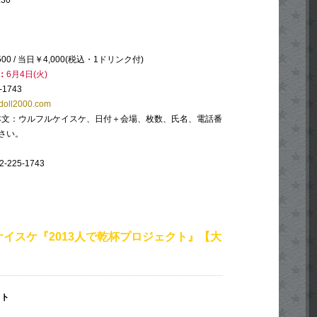
:30
00 / 当日￥4,000(税込・1ドリンク付)
：
6月4日(火)
-1743
doll2000.com
／本文：ウルフルケイスケ、日付＋会場、枚数、氏名、電話番
さい。
-225-1743
イスケ『2013人で乾杯プロジェクト』【大
クト