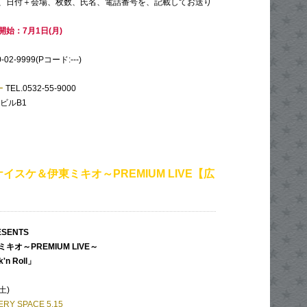
、日付＋会場、枚数、氏名、電話番号を、記載してお送り
始：7月1日(月)
-02-9999(Pコード:---)
ー
TEL.0532-55-9000
村ビルB1
イスケ＆伊東ミキオ～PREMIUM LIVE【広
SENTS
オ～PREMIUM LIVE～
k'n Roll」
土)
ERY SPACE 5.15