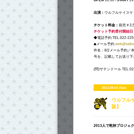
OPEN
18:30 /
START
19
出演：
ウルフルケイスケ
チケット料金：
前売￥3,5
チケット予約受付開始日
◆電話予約 TEL.022-225
◆メール予約
web@satin
件名：8/2メール予約
号を、記載してお送り下
(問)サテンドール TEL.022
2013.08.03 (Sat)
ウルフルケ
阪】
2013人で乾杯プロジェ