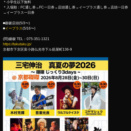
＊小学生以下無料
＊入場順：FC通し券→FC一日券→店頭通し券→イープラス通し券→店頭一日券
→イープラス一日券
■磔磔店頭(5/3〜)
■
イープラス
(5/16〜)
(問)磔磔 TEL：075-351-1321
https://takutaku.jp/
京都市下京区富小路仏光寺下ル筋屋町136-9