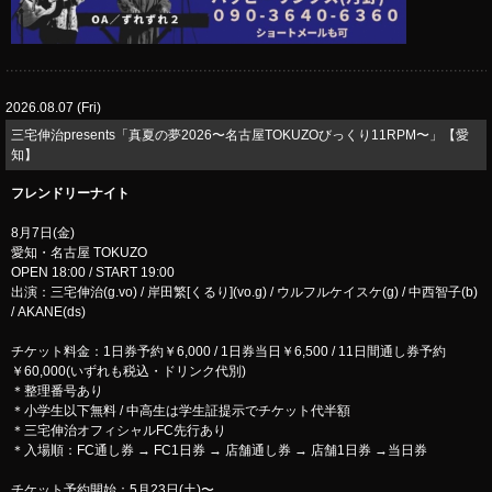
2026.08.07 (Fri)
三宅伸治presents「真夏の夢2026〜名古屋TOKUZOびっくり11RPM〜」【愛
知】
フレンドリーナイト
8月7日(金)
愛知・名古屋 TOKUZO
OPEN 18:00 / START 19:00
出演：三宅伸治(g.vo) / 岸田繁[くるり](vo.g) / ウルフルケイスケ(g) / 中西智子(b)
/ AKANE(ds)
チケット料金：1日券予約￥6,000 / 1日券当日￥6,500 / 11日間通し券予約
￥60,000(いずれも税込・ドリンク代別)
＊整理番号あり
＊小学生以下無料 / 中高生は学生証提示でチケット代半額
＊三宅伸治オフィシャルFC先行あり
＊入場順：FC通し券 → FC1日券 → 店舗通し券 → 店舗1日券 →当日券
チケット予約開始：5月23日(土)〜