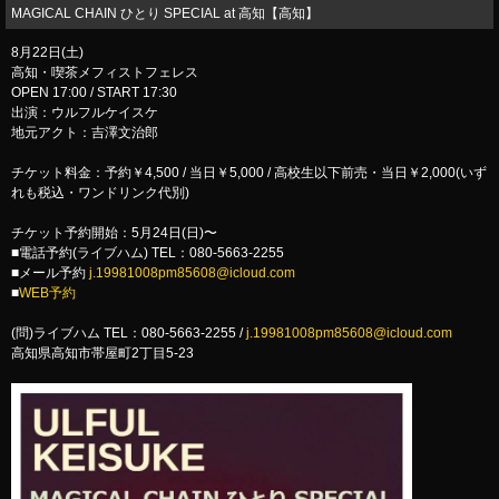
MAGICAL CHAIN ひとり SPECIAL at 高知【高知】
8月22日(土)
高知・喫茶メフィストフェレス
OPEN 17:00 / START 17:30
出演：ウルフルケイスケ
地元アクト：吉澤文治郎
チケット料金：予約￥4,500 / 当日￥5,000 / 高校生以下前売・当日￥2,000(いず
れも税込・ワンドリンク代別)
チケット予約開始：5月24日(日)〜
■電話予約(ライブハム) TEL：080-5663-2255
■メール予約
j.19981008pm85608@icloud.com
■
WEB予約
(問)ライブハム TEL：080-5663-2255 /
j.19981008pm85608@icloud.com
高知県高知市帯屋町2丁目5-23