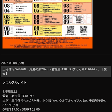
2026.08.08 (Sat)
三宅伸治presents「真夏の夢2026〜名古屋TOKUZOびっくり11RPM〜」【愛
知】
ソウルフルナイト
8月8日(土)
愛知・名古屋 TOKUZO
出演：三宅伸治(g.vo) / 永井ホトケ隆(vo) / ウルフルケイスケ(g) / 中西智子(b) /
AKANE(ds)
OPEN 17:00 / START 18:00