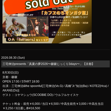
2026.08.30 (Sun)
三宅伸治presents「真夏の夢2026〜磔磔じっくり3days〜」【京都】
8月30日(日)
京都・磔磔
OPEN 17:00 / START 18:00
出演：三宅伸治&the spoonful[三宅伸治(Vo.G) / 高橋”Jr.”知治(Ba) / KOTEZ(Hca) /
AKANE(Ds)]
ゲスト：コヤマシュウ(SCOOBIE DO) / ウルフルケイスケ
チケット料金：前売￥6,000 / 当日￥6,500 / 中高生前売￥3,000 / 中高生当日
￥3,250 / 3日通し券¥16,500