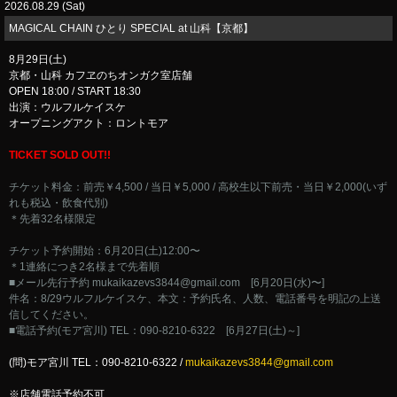
2026.08.29 (Sat)
MAGICAL CHAIN ひとり SPECIAL at 山科【京都】
8月29日(土)
京都・山科 カフヱのちオンガク室店舗
OPEN 18:00 / START 18:30
出演：ウルフルケイスケ
オープニングアクト：ロントモア
TICKET SOLD OUT!!
チケット料金：前売￥4,500 / 当日￥5,000 / 高校生以下前売・当日￥2,000(いず
れも税込・飲食代別)
＊先着32名様限定
チケット予約開始：6月20日(土)12:00〜
＊1連絡につき2名様まで先着順
■メール先行予約
mukaikazevs3844@gmail.com
[6月20日(水)〜]
件名：8/29ウルフルケイスケ、本文：予約氏名、人数、電話番号を明記の上送
信してください。
■電話予約(モア宮川) TEL：090-8210-6322 [6月27日(土)～]
(問)モア宮川 TEL：090-8210-6322 /
mukaikazevs3844@gmail.com
※店舗電話予約不可