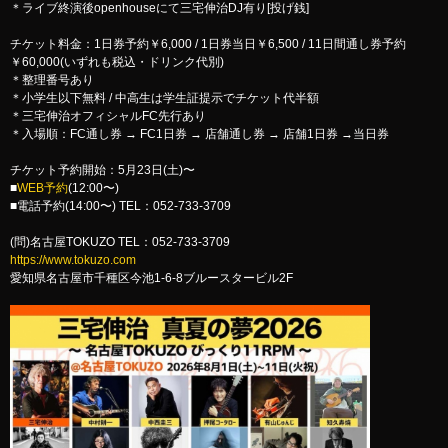
＊ライブ終演後openhouseにて三宅伸治DJ有り[投げ銭]
チケット料金：1日券予約￥6,000 / 1日券当日￥6,500 / 11日間通し券予約
￥60,000(いずれも税込・ドリンク代別)
＊整理番号あり
＊小学生以下無料 / 中高生は学生証提示でチケット代半額
＊三宅伸治オフィシャルFC先行あり
＊入場順：FC通し券 → FC1日券 → 店舗通し券 → 店舗1日券 →当日券
チケット予約開始：5月23日(土)〜
■
WEB予約
(12:00〜)
■電話予約(14:00〜) TEL：052-733-3709
(問)名古屋TOKUZO TEL：052-733-3709
https://www.tokuzo.com
愛知県名古屋市千種区今池1-6-8ブルースタービル2F