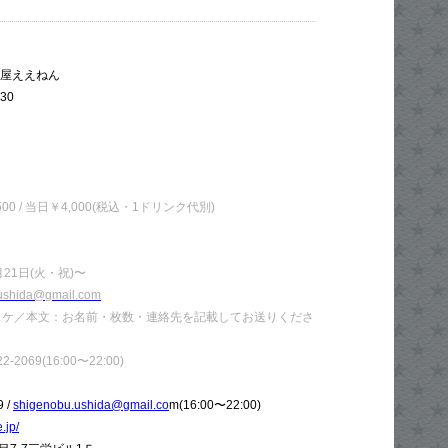
酒屋ええねん
:30
0 / 当日￥4,000(税込・1ドリンク代別)
21日(火・祝)〜
ushida@gmail.com
イスケ／本文：お名前・枚数・連絡先を記載してお送りくださ
-2069(16:00〜22:00)
 /
shigenobu.ushida@gmail.co
m(16:00〜22:00)
.jp/