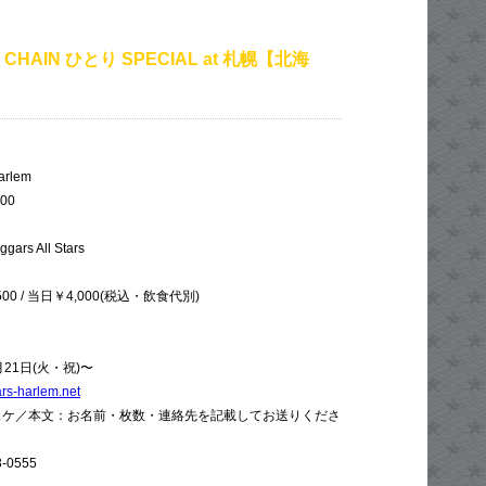
L CHAIN ひとり SPECIAL at 札幌【北海
rlem
:00
 All Stars
0 / 当日￥4,000(税込・飲食代別)
21日(火・祝)〜
rs-harlem.net
イスケ／本文：お名前・枚数・連絡先を記載してお送りくださ
-0555