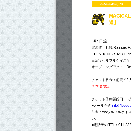
2023.05.05 (Fri)
​MAGICA
道】
5月5日(金)
北海道・札幌 Beggars Ha
OPEN 18:00 / START 19
出演：ウルフルケイスケ
オープニングアクト：Beggars
チケット料金：前売￥3,50
＊20名限定
チケット予約開始日：3月
■メール予約
info@begga
件名：5/5ウルフルケ
い。
■電話予約 TEL：011-233