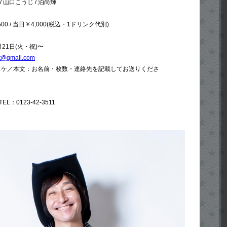
 山口こうじ / 泊尚輝
0 / 当日￥4,000(税込・1ドリンク代別)
21日(火・祝)〜
et@gmail.com
イスケ／本文：お名前・枚数・連絡先を記載してお送りくださ
TEL：0123-42-3511