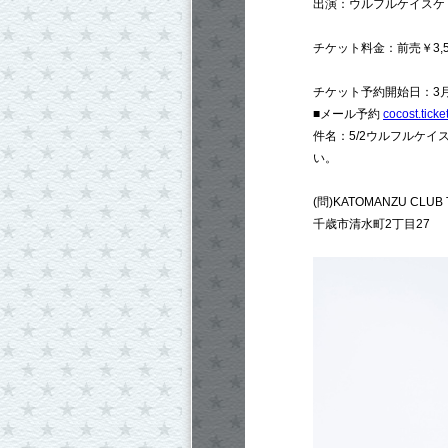
出演：ウルフルケイスケ /
チケット料金：前売￥3,50
チケット予約開始日：3月
■メール予約
cocost.tick
件名：5/2ウルフルケ
い。
(問)KATOMANZU CLUB 
千歳市清水町2丁目27