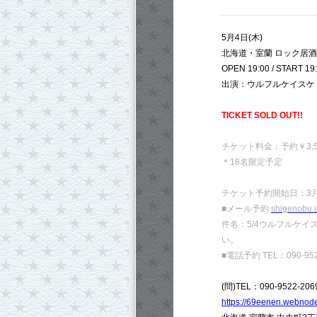
5月4日(木)
北海道・室蘭 ロック居
OPEN 19:00 / START 19
出演：ウルフルケイスケ
TICKET SOLD OUT!!
チケット料金：予約￥3,50
＊18名限定予定
チケット予約開始日：3月
■メール予約
shigenobu.
件名：5/4ウルフルケ
い。
■電話予約 TEL：090-9522
(問)TEL：090-9522-2069
https://69eenen.webnode