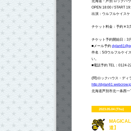
北海道・芦別 ロックハ
OPEN 18:00 / START 19
出演：ウルフルケイスケ
チケット料金：予約￥3,50
チケット予約開始日：3月
■メール予約
dylan61@g
件名：5/3ウルフルケ
い。
■電話予約 TEL：0124-22-
(問)ロックハウス・ディラン TE
http://dylan61.webcrow.j
北海道芦別市北一条西一
2023.05.04 (Thu)
​MAGICA
道】