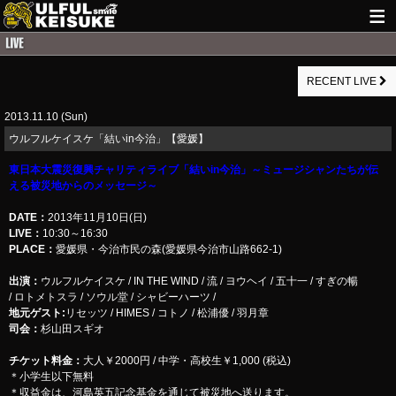
HOME
RECENT LIVE
NEWS
2013.11.10 (Sun)
LIVE INFO
ウルフルケイスケ「結いin今治」【愛媛】
GUITAR WORKS
東日本大震災復興チャリティライブ「結いin今治」～ミュージシャンたちが伝
える被災地からのメッセージ～
ITEM
DATE：
2013年11月10日(日)
MAIL
LIVE：
10:30～16:30
PLACE：
愛媛県・今治市民の森(愛媛県今治市山路662-1)
出演：
ウルフルケイスケ / IN THE WIND / 流 / ヨウヘイ / 五十一 / すぎの暢
/ ロトメトスラ / ソウル堂 / シャビーハーツ /
地元ゲスト:
リセッツ / HIMES / コトノ / 松浦優 / 羽月章
司会：
杉山田スギオ
チケット料金：
大人￥2000円 / 中学・高校生￥1,000 (税込)
＊小学生以下無料
＊収益金は、河島英五記念基金を通じて被災地へ送ります。