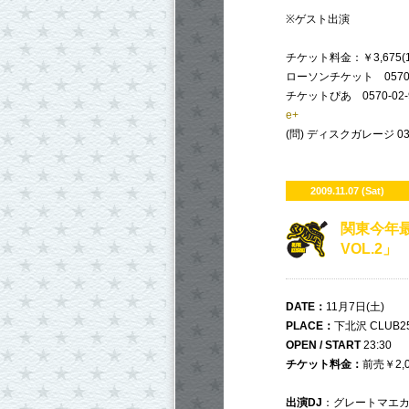
※ゲスト出演
チケット料金：￥3,675
ローソンチケット 0570-0
チケットぴあ 0570-02-9
e+
(問) ディスクガレージ 03-
2009.11.07 (Sat)
関東今年
VOL.2」
DATE：
11月7日(土)
PLACE
：
下北沢 CLUB2
OPEN /
START
23:30
チケット料金：
前売￥2,0
出演DJ
：グレートマエカワ