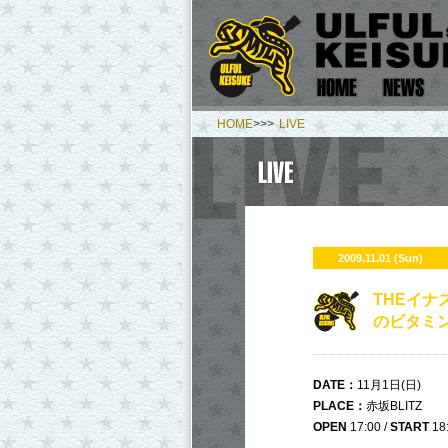
HOME
>>>
LIVE
2009.11.01 (Sun)
THEイナ
のビタミ
DATE：
11月1日(日)
PLACE
：
赤坂BLITZ
OPEN
17:00 /
START
18