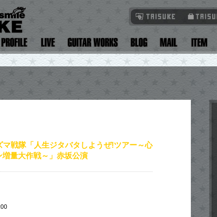
ズマ戦隊「人生ジタバタしようぜ!ツアー～心
ン増量大作戦～」赤坂公演
:00