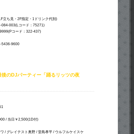
(1F立ち見・2F指定・1ドリンク代別)
84-003(Lコード：75271)
999(Pコード：322-437)
5436-9600
最後のDJパーティー「踊るリッツの夜
51
00 / 当日￥2,500(1D付)
 / グレイテスト奥野 / 堂島孝平 / ウルフルケイスケ