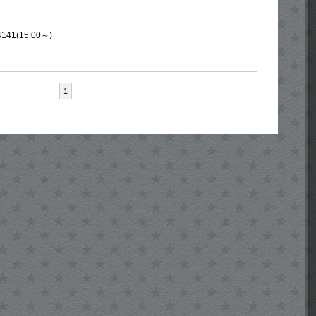
4141(15:00～)
1