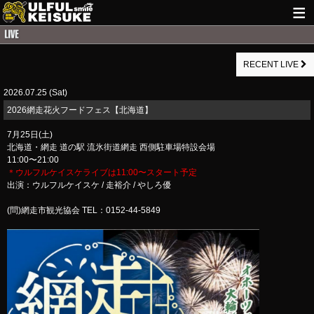
HOME
RECENT LIVE
NEWS
2026.07.25 (Sat)
LIVE INFO
2026網走花火フードフェス【北海道】
GUITAR WORKS
7月25日(土)
北海道・網走 道の駅 流氷街道網走 西側駐車場特設会場
ITEM
11:00〜21:00
＊ウルフルケイスケライブは11:00〜スタート予定
MAIL
出演：ウルフルケイスケ / 走裕介 / やしろ優
(問)網走市観光協会 TEL：0152-44-5849