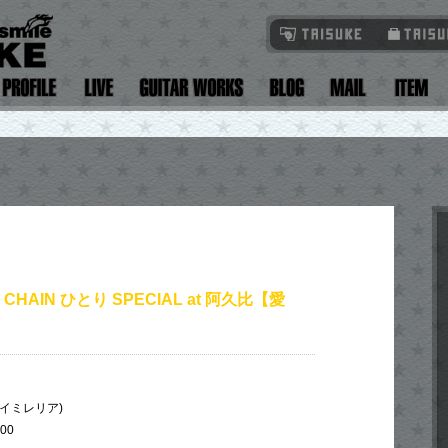
 CHAIN ひとり SPECIAL at 阿久比【愛
ia(イミレリア)
:00