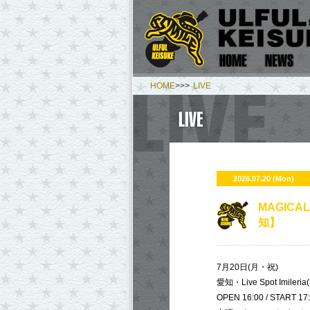
HOME
>>>
LIVE
2026.07.20 (Mon)
MAGICAL
知】
7月20日(月・祝)
愛知・Live Spot Imiler
OPEN 16:00 / START 17