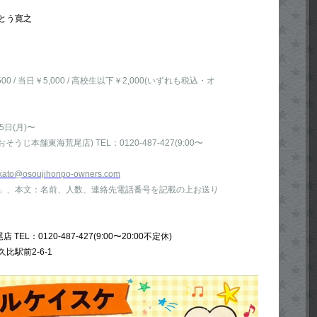
とう寛之
 / 当日￥5,000 / 高校生以下￥2,000(いずれも税込・オ
日(月)〜
じ本舗東海荒尾店) TEL：0120-487-427(9:00〜
-kato@osoujihonpo-owners.com
予約」、本文：名前、人数、連絡先電話番号を記載の上お送り
EL：0120-487-427(9:00〜20:00不定休)
比駅前2-6-1