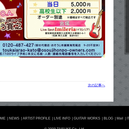
次の記事へ
OME
|
NEWS
|
ARTIST PROFILE
|
LIVE INFO
|
GUITAR WORKS
|
BLOG
|
Mail
|
I
© 2009 TAISUKE Co., Ltd.