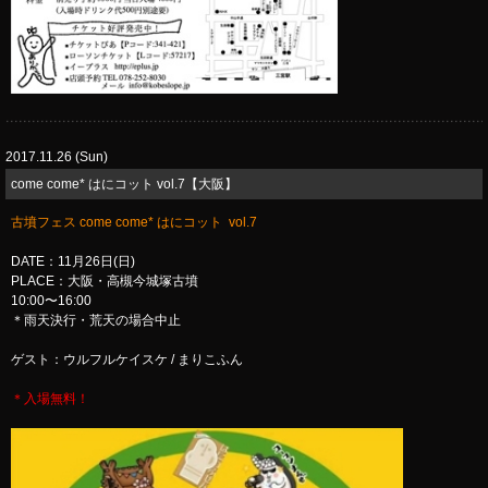
2017.11.26 (Sun)
​come come* はにコット vol.7【大阪】
古墳フェス come come* はにコット vol.7
DATE：11月26日(日)
PLACE：大阪・高槻今城塚古墳
10:00〜16:00
＊雨天決行・荒天の場合中止
ゲスト：ウルフルケイスケ / まりこふん
＊入場無料！