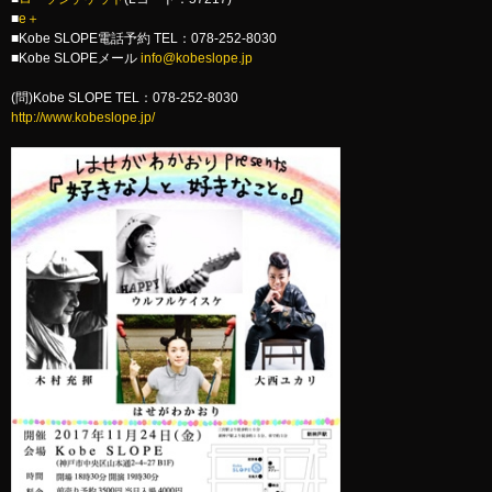
■
e＋
■Kobe SLOPE電話予約 TEL：078-252-8030
■Kobe SLOPEメール
info@kobeslope.jp
(問)Kobe SLOPE TEL：078-252-8030
http://www.kobeslope.jp/