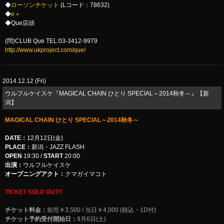
◆
ローソンチケット
(Lコード：78632)
◆
e＋
◆Que店頭
(問)CLUB Que TEL:03-3412-9979
http://www.ukproject.com/que/
2014.12.12 (Fri)
ウルフルケイスケ『MAGICAL CHAIN ひとり SPECIAL～2014秋冬～』【新
潟】
MAGICAL CHAIN ひとり SPECIAL～2014秋冬～
DATE：
12月12日(金)
PLACE：
新潟・JAZZ FLASH
OPEN
19:30 /
START
20:00
出演：
ウルフルケイスケ
オープニングアクト：
クマガイマコト
TICKET SOLD OUT!!
チケット料金：
前売￥3,500 / 当日￥4,000 (税込・1D付)
チケット予約受付開始日：
9月6日(土)