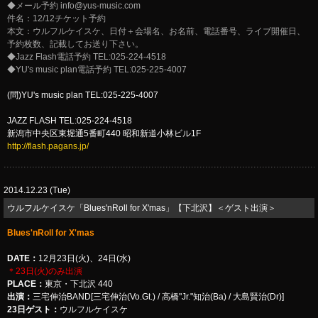
◆メール予約
info@yus-music.com
件名：12/12チケット予約
本文：ウルフルケイスケ、日付＋会場名、お名前、電話番号、ライブ開催日、
予約枚数、記載してお送り下さい。
◆Jazz Flash電話予約 TEL:025-224-4518
◆YU's music plan電話予約 TEL:025-225-4007
(問)YU's music plan TEL:025-225-4007
JAZZ FLASH TEL:025-224-4518
新潟市中央区東堀通5番町440 昭和新道小林ビル1F
http://flash.pagans.jp/
2014.12.23 (Tue)
ウルフルケイスケ「Blues'nRoll for X'mas」【下北沢】＜ゲスト出演＞
Blues'nRoll for X'mas
DATE：
12月23日(火)、24日(水)
＊23日(火)のみ出演
PLACE：
東京・下北沢 440
出演：
三宅伸治BAND[三宅伸治(Vo.Gt.) / 高橋"Jr."知治(Ba) / 大島賢治(Dr)]
23日ゲスト：
ウルフルケイスケ