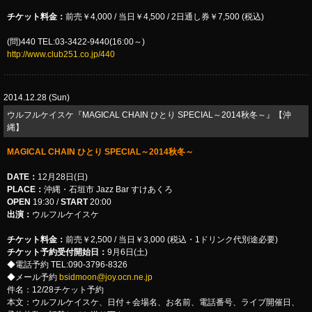
チケット料金：
前売￥4,000 / 当日￥4,500 / 2日通し券￥7,500 (税込)
(問)440 TEL:03-3422-9440(16:00～)
http://www.club251.co.jp/440
2014.12.28 (Sun)
ウルフルケイスケ『MAGICAL CHAIN ひとり SPECIAL～2014秋冬～』【沖
縄】
MAGICAL CHAIN ひとり SPECIAL～2014秋冬～
DATE：
12月28日(日)
PLACE：
沖縄・石垣市 Jazz Bar すけあくろ
OPEN
19:30 /
START
20:00
出演：
ウルフルケイスケ
チケット料金：
前売￥2,500 / 当日￥3,000 (税込・1ドリンク代別途必要)
チケット予約受付開始日：
9月6日(土)
◆電話予約 TEL:090-3796-8326
◆メール予約
bsidmoon@joy.ocn.ne.jp
件名：12/28チケット予約
本文：ウルフルケイスケ、日付＋会場名、お名前、電話番号、ライブ開催日、