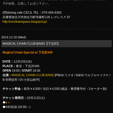
予約枚数、記載してお送り下さい。
(問)dining cafe CECIL TEL：079-456-6383
兵庫県加古川市加古川町寺家町126 レグレス,Y 1F
http://cecilkakogawa.blogspot.jp/
2014.12.10 (Wed)
MAGICAL CHAIN CLUB BAND【下北沢】
Magical Chain Special at 下北沢440
DATE：
12月10日(水)
PLACE：
東京・下北沢440
OPEN
19:00 /
START
19:30
出演：
MAGICAL CHAIN CLUB BAND
[Pf&Vo:リクオ / G&Vo:ウルフルケイスケ /
B:寺岡信芳 / Dr:小宮山純平]
チケット料金：
前売￥4,000 / 当日￥4,500 (税込・整理番号付・2オーダー別)
チケット発売日：
10月11日(土)
◆
e＋
◆440店頭 (16:00～)