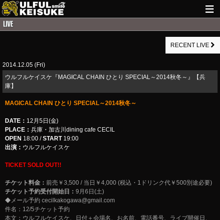
HOME
RECENT LIVE
NEWS
2014.12.05 (Fri)
LIVE INFO
ウルフルケイスケ『MAGICAL CHAIN ひとり SPECIAL～2014秋冬～』【兵
GUITAR WORKS
庫】
MAGICAL CHAIN ひとり SPECIAL～2014秋冬～
ITEM
DATE：
12月5日(金)
MAIL
PLACE：
兵庫・加古川dining cafe CECIL
OPEN
18:00 /
START
19:00
出演：
ウルフルケイスケ
TICKET SOLD OUT!!
チケット料金：
前売￥3,500 / 当日￥4,000 (税込・1ドリンク代￥500別途必要)
チケット予約受付開始日：
9月6日(土)
◆メール予約
cecilkakogawa@gmail.com
件名：12/5チケット予約
本文：ウルフルケイスケ、日付＋会場名、お名前、電話番号、ライブ開催日、