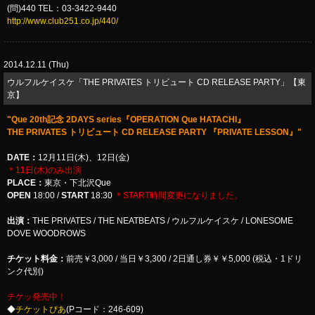
(問)440 TEL：03-3422-9440
http://www.club251.co.jp/440/
2014.12.11 (Thu)
ウルフルケイスケ「THE PRIVATES トリビュート CD RELEASE PARTY」【東
京】
"Que 20th記念 2DAYS series『OPERATION Que HATACHI』
THE PRIVATES トリビュート CD RELEASE PARTY 『PRIVATE LESSON』"
DATE：
12月11日(木)、12日(金)
＊11日(木)のみ出演
PLACE：
東京・下北沢Que
OPEN
18:00 /
START
18:30
＊START時間変更になりました。
出演：
THE PRIVATES / THE NEATBEATS / ウルフルケイスケ / LONESOME
DOVE WOODROWS
チケット料金：
前売￥3,000 / 当日￥3,300 / 2日通し券￥￥5,000 (税込・1ドリ
ンク代別)
チケッ発売中！
◆
チケットぴあ
(Pコード：246-609)