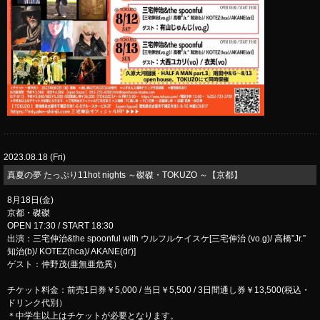
2023.08.18 (Fri)
真夏の夢 たっぷり11hot nights ～磔磔・TOKUZO ～【京都】
8月18日(金)
京都・磔磔
OPEN 17:30 / START 18:30
出演：三宅伸治&the spoonful with ウルフルケイスケ[三宅伸治 (vo.g)/ 高橋”Jr.”
知治(b)/ KOTEZ(hca)/ AKANE(dr)]
ゲスト：仲野茂(亜無亜危異）
チケット料金：前売1日券￥5,000 / 当日￥5,500 / 3日間通し券￥13,500(税込・
ドリンク代別）
＊中学生以上はチケットが必要となります。