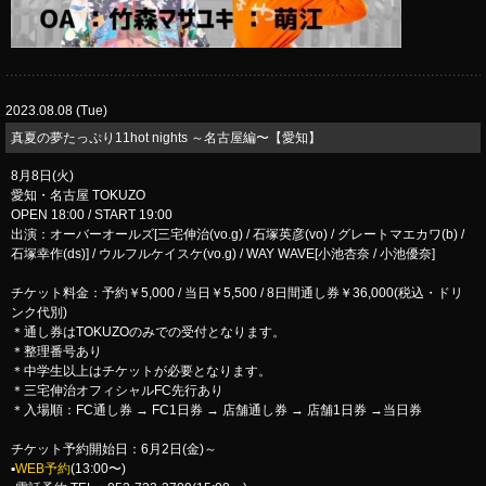
2023.08.08 (Tue)
​真夏の夢たっぷり11hot nights ～名古屋編〜【愛知】
8月8日(火)
愛知・名古屋 TOKUZO
OPEN 18:00 / START 19:00
出演：オーバーオールズ[三宅伸治(vo.g) / 石塚英彦(vo) / グレートマエカワ(b) /
石塚幸作(ds)] / ウルフルケイスケ(vo.g) / WAY WAVE[小池杏奈 / 小池優奈]
チケット料金：予約￥5,000 / 当日￥5,500 / 8日間通し券￥36,000(税込・ドリ
ンク代別)
＊通し券はTOKUZOのみでの受付となります。
＊整理番号あり
＊中学生以上はチケットが必要となります。
＊三宅伸治オフィシャルFC先行あり
＊入場順：FC通し券 → FC1日券 → 店舗通し券 → 店舗1日券 →当日券
チケット予約開始日：6月2日(金)～
▪︎
WEB予約
(13:00〜)