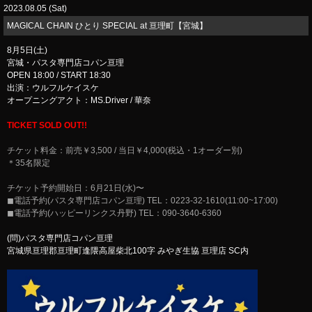
2023.08.05 (Sat)
​MAGICAL CHAIN ひとり SPECIAL at 亘理町【宮城】
8月5日(土)
宮城・パスタ専門店コパン亘理
OPEN 18:00 / START 18:30
出演：ウルフルケイスケ
オープニングアクト：MS.Driver / 華奈
TICKET SOLD OUT!!
チケット料金：前売￥3,500 / 当日￥4,000(税込・1オーダー別)
＊35名限定
チケット予約開始日：6月21日(水)〜
◼電話予約(︎パスタ専門店コパン亘理) TEL：0223-32-1610(11:00~17:00)
◼︎電話予約(ハッピーリンクス丹野) TEL：090-3640-6360
(問)パスタ専門店コパン亘理
宮城県亘理郡亘理町逢隈高屋柴北100字 みやぎ生協 亘理店 SC内