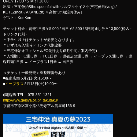
OPEN 17:00 / START 18:00
出演：三宅伸治&the spoonful with ウルフルケイスケ[三宅伸治(vo.g) /
KOTEZ(hca) / AKANE(dr) ※高橋”Jr.”知治お休み]
ゲスト：KenKen
チケット料金：前売1日券￥5,000 / 当日￥5,500 / 3日間通し券￥13,500(税込・
ドリンク代別）
＊中学生以上はチケットが必要となります。
＊いずれも入場時ドリンク代別途要
＊三宅伸治オフィシャルFC先行あり(5月中旬に案内予定)
＊入場順：FC通し券 → FC1日券 → 磔磔店頭通し券 → イープラス通し券 → 磔
磔店頭1日券 → イープラス1日券 → 当日券
＜チケット一般発売＞※整理番号あり
■磔磔店頭 5月2日(火)15:00〜
■
イープラス
5月13日(土)10:00〜
(問)磔磔 TEL：075-351-1321
http://www.geisya.or.jp/~takutaku/
京都市下京区富小路仏光寺下ル筋屋町136-9