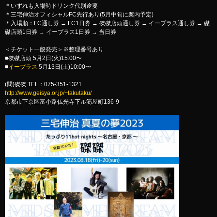
＊いずれも入場時ドリンク代別途要
＊三宅伸治オフィシャルFC先行あり(5月中旬に案内予定)
＊入場順：FC通し券 → FC1日券 → 磔磔店頭通し券 → イープラス通し券 → 磔
磔店頭1日券 → イープラス1日券 → 当日券
＜チケット一般発売＞※整理番号あり
■磔磔店頭 5月2日(火)15:00〜
■
イープラス
5月13日(土)10:00〜
(問)磔磔 TEL：075-351-1321
http://www.geisya.or.jp/~takutaku/
京都市下京区富小路仏光寺下ル筋屋町136-9