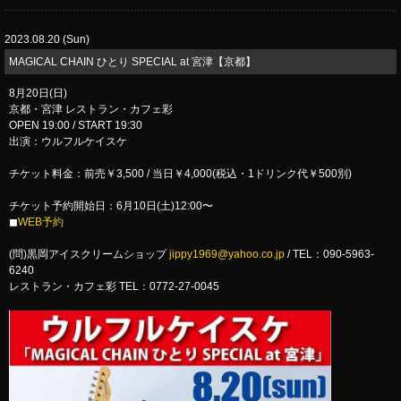
2023.08.20 (Sun)
​MAGICAL CHAIN ひとり SPECIAL at 宮津【京都】
8月20日(日)
京都・宮津 レストラン・カフェ彩
OPEN 19:00 / START 19:30
出演：ウルフルケイスケ
チケット料金：前売￥3,500 / 当日￥4,000(税込・1ドリンク代￥500別)
チケット予約開始日：6月10日(土)12:00〜
◼︎
WEB予約
(問)黒岡アイスクリームショップ
jippy1969@yahoo.co.jp
/ TEL：090-5963-
6240
レストラン・カフェ彩 TEL：0772-27-0045