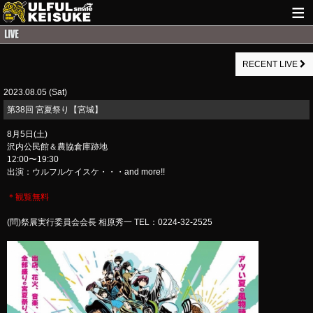
HOME
RECENT LIVE
NEWS
2023.08.05 (Sat)
LIVE INFO
​第38回 宮夏祭り【宮城】
GUITAR WORKS
8月5日(土)
沢内公民館＆農協倉庫跡地
ITEM
12:00〜19:30
出演：ウルフルケイスケ・・・and more!!
MAIL
＊観覧無料
(問)祭展実行委員会会長 相原秀一 TEL：0224-32-2525