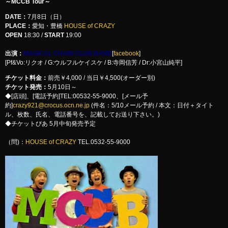
～MCCB Tour～
DATE：
7月8日（日）
PLACE：
愛知・豊橋
HOUSE of CRAZY
OPEN
18:30 /
START
19:00
出演：
MAGICAL CHAIN CLUB BAND
[
facebook
]
[Pf&Vo:リクオ / G:ウルフルケイスケ / B:寺岡信芳 / Dr:小宮山純平]
チケット料金：
前売￥4,000 / 当日￥4,500(オーダー別)
チケット発売：
5月10日～
◆[店頭]、[電話予約]TEL:00532-55-9000、[メール予
約]
crazy921@crocus.ocn.ne.jp
(件名：5/10メール予約 / 本文：日付＋タイト
ル、枚数、氏名、電話番号を、記載してお送り下さい。)
◆チケットぴあ 5月中旬発売予定
（問)：
HOUSE of CRAZY
TEL.0532-55-9000