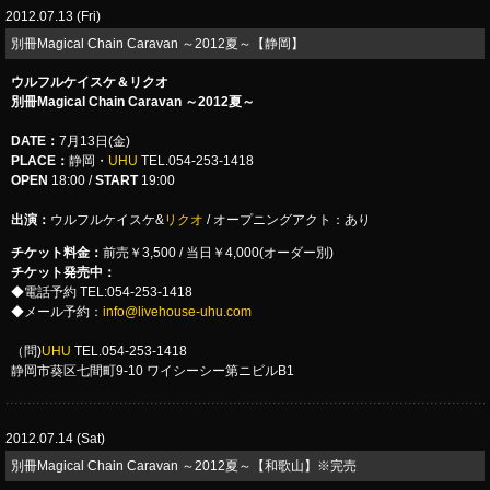
2012.07.13 (Fri)
別冊Magical Chain Caravan ～2012夏～【静岡】
ウルフルケイスケ＆リクオ
別冊Magical Chain Caravan ～2012夏～
DATE：
7月13日(金)
PLACE：
静岡・
UHU
TEL.054-253-1418
OPEN
18:00 /
START
19:00
出演：
ウルフルケイスケ&
リクオ
/ オープニングアクト：あり
チケット料金：
前売￥3,500 / 当日￥4,000(オーダー別)
チケット発売中：
◆電話予約 TEL:054-253-1418
◆メール予約：
info@livehouse-uhu.com
（問)
UHU
TEL.054-253-1418
静岡市葵区七間町9-10 ワイシーシー第ニビルB1
2012.07.14 (Sat)
別冊Magical Chain Caravan ～2012夏～【和歌山】※完売