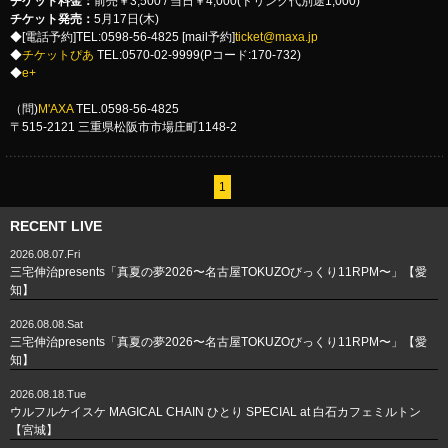
チケット料金：
前売￥3,500 / 当日￥4,000(ドリンク代別途1,000)
チケット発売：
5月17日(木)
◆[電話予約]TEL:0598-56-4825 [mail予約]
ticket@maxa.jp
◆
チケットぴあ
TEL:0570-02-9999(Pコード:170-732)
◆
e+
（問)
M'AXA
TEL.0598-56-4825
〒515-2121 三重県松阪市市場庄町1148-2
1
RECENT LIVE
2026.08.07.Fri
三宅伸治presents「真夏の夢2026〜名古屋TOKUZOびっくり11RPM〜」【愛
知】
2026.08.08.Sat
三宅伸治presents「真夏の夢2026〜名古屋TOKUZOびっくり11RPM〜」【愛
知】
2026.08.18.Tue
ウルフルケイスケ MAGICAL CHAIN ひとり SPECIAL at 白石カフェミルトン
【宮城】