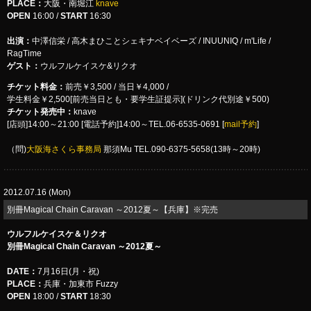
PLACE：
大阪・南堀江
knave
OPEN
16:00 /
START
16:30
出演：
中澤信栄 / 高木まひことシェキナベイベーズ / INUUNIQ / m'Life /
RagTime
ゲスト：
ウルフルケイスケ&リクオ
チケット料金：
前売￥3,500 / 当日￥4,000 /
学生料金￥2,500[前売当日とも・要学生証提示](ドリンク代別途￥500)
チケット発売中：
knave
[店頭]14:00～21:00 [電話予約]14:00～TEL.06-6535-0691 [
mail予約
]
（問)
大阪海さくら事務局
那須Mu TEL.090-6375-5658(13時～20時)
2012.07.16 (Mon)
別冊Magical Chain Caravan ～2012夏～【兵庫】※完売
ウルフルケイスケ＆リクオ
別冊Magical Chain Caravan ～2012夏～
DATE：
7月16日(月・祝)
PLACE：
兵庫・加東市 Fuzzy
OPEN
18:00 /
START
18:30