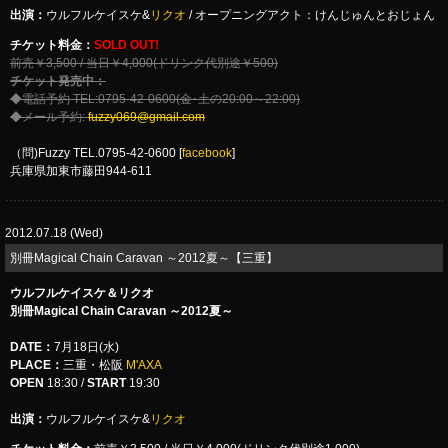
出演：
ウルフルケイスケ&
リクオ
/ オープニングアクト：けんじゅんとおじょん
チケット料金：
SOLD OUT!
前売￥3,500 / 当日￥4,000(ドリンク代別途￥500)
チケット発売中：
◆電話予約 TEL:0795-42-0600(金･土の20:00～22:00)
◆メール予約:
fuzzy069@gmail.com
（問)Fuzzy TEL.0795-42-0600 [
facebook
]
兵庫県加東市藤田944-611
2012.07.18 (Wed)
別冊Magical Chain Caravan ～2012夏～【三重】
ウルフルケイスケ＆リクオ
別冊Magical Chain Caravan ～2012夏～
DATE：
7月18日(水)
PLACE：
三重・松阪
M'AXA
OPEN
18:30 /
START
19:30
出演：
ウルフルケイスケ&
リクオ