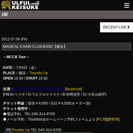
HOME
RECENT LIVE
NEWS
2012.07.06 (Fri)
LIVE INFO
MAGICAL CHAIN CLUB BAND【横浜】
GUITAR WORKS
～MCCB Tour～
ITEM
DATE：
7月6日（金）
PLACE：
横浜・
Thumbs Up
MAIL
OPEN
18:30 /
START
19:30
出演：
MAGICAL CHAIN CLUB BAND
[
facebook
]
[Pf&Vo:リクオ / G:ウルフルケイスケ / B:寺岡信芳 / Dr:小宮山純平]
チケット料金：
前売￥4,000 / 当日￥4,500(オーダー別)
チケット発売中：
◆電話予約 TEL:045-314-8705
◆メール予約：ThumbsUpホームページ予約フォームより [
PC用
][
携帯用
]
（問)
Thumbs Up
TEL.045-314-8705