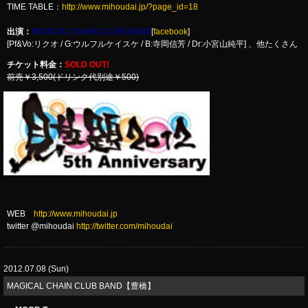
TIME TABLE：
http://www.mihoudai.jp/?page_id=18
出演：
MAGICAL CHAIN CLUB BAND
[
facebook
]
[Pf&Vo:リクオ / G:ウルフルケイスケ / B:寺岡信芳 / Dr:小宮山純平] 、他たくさん
チケット料金：
SOLD OUT!
前売￥3,500(ドリンク代別途￥500)
WEB
http://www.mihoudai.jp
twitter @mihoudai
http://twitter.com/mihoudai
2012.07.08 (Sun)
MAGICAL CHAIN CLUB BAND【豊橋】