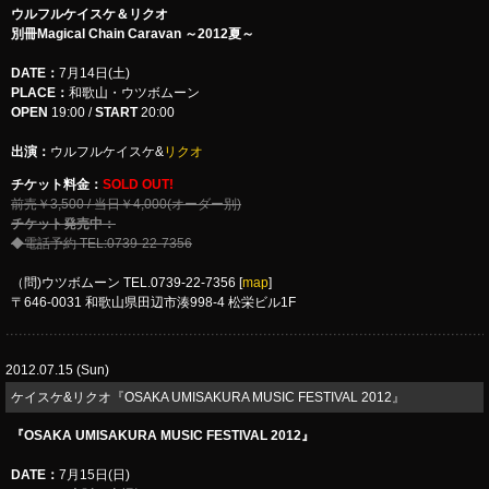
ウルフルケイスケ＆リクオ
別冊Magical Chain Caravan ～2012夏～
DATE：
7月14日(土)
PLACE：
和歌山・ウツボムーン
OPEN
19:00 /
START
20:00
出演：
ウルフルケイスケ&
リクオ
チケット料金：
SOLD OUT!
前売￥3,500 / 当日￥4,000(オーダー別)
チケット発売中：
◆電話予約 TEL:0739-22-7356
（問)ウツボムーン TEL.0739-22-7356 [
map
]
〒646-0031 和歌山県田辺市湊998-4 松栄ビル1F
2012.07.15 (Sun)
ケイスケ&リクオ『OSAKA UMISAKURA MUSIC FESTIVAL 2012』
『OSAKA UMISAKURA MUSIC FESTIVAL 2012』
DATE：
7月15日(日)