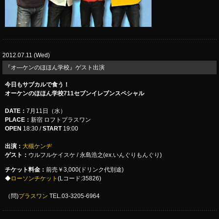
2012.07.11 (Wed)
『オ―ケンのほほん学校』ゲスト出演
今日もサブカルで食う！
オーケンのほほん学校711セブンイレブンスペシャル
DATE：
7月11日（水）
PLACE：
新宿 ロフトプラスワン
OPEN
18:30 /
START
19:00
出演：
大槻ケンヂ
ゲスト：
ウルフルケイスケ / 永島浩之(ex.いんぐりもんぐり)
チケット料金：
前売￥3,000(ドリンク代別途)
◆
ローソンチケット
(Lコード:35826)
（問)
プラスワン
TEL.03-3205-6964