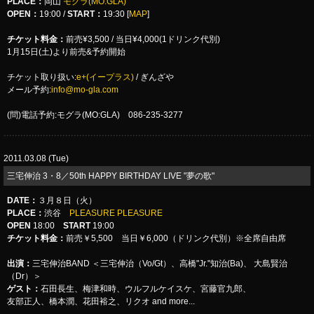
PLACE
：
岡山
モグラ(MO:GLA)
OPEN：
19:00 /
START：
19:30 [
MAP
]
チケット料金：
前売¥3,500 / 当日¥4,000(1ドリンク代別)
1月15日(土)より前売&予約開始
チケット取り扱い:
e+(イープラス)
/ ぎんざや
メール予約:
info@mo-gla.com
(問)電話予約:モグラ(MO:GLA) 086-235-3277
2011.03.08 (Tue)
三宅伸治 3・8／50th HAPPY BIRTHDAY LIVE "夢の歌"
DATE：
３月８日（火）
PLACE：
渋谷
PLEASURE PLEASURE
OPEN
18:00
START
19:00
チケット料金：
前売￥5,500 当日￥6,000（ドリンク代別）※全席自由席
出演：
三宅伸治BAND ＜三宅伸治（Vo/Gt）、高橋"Jr."知治(Ba)、 大島賢治
（Dr）＞
ゲスト：
石田長生、梅津和時、ウルフルケイスケ、宮藤官九郎、
友部正人、橋本潤、花田裕之、リクオ and more...