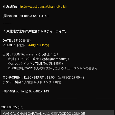
※Ust配信
http://www.ustream.tv/channel/loftch
(問)Naked Loft Tel.03-5481-4143
=====
『
東北地方太平洋沖地震チャリティーライブ
』
DATE
：
3月20日(日)
PLACE
：
下北沢
440(Four forty)
出演：
TSUNTA / ma+sh / うつみようこ /
森川トモヲ＋松山弦大＋池本新(aeronauts) /
ウルフルケイスケ / TSUNTA / 河村博司 /
20:00以降はYASSさんの呼びかけによるミュージシャンの皆さん
ランチOPEN：
11:30 /
START：
13:00 (出演予定 17:00～)
チケット料金：
入場無料(1ドリンク500円)
(問)440(Four forty) 03-5481-4143
2011.03.25 (Fri)
MAGICAL CHAIN CARAVAN vol.1 福岡 VOODOO LOUNGE