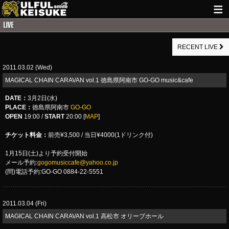
HOME
RECENT LIVE
NEWS
2011.03.02 (Wed)
LIVE INFO
MAGICAL CHAIN CARAVAN vol.1 徳島県阿南市 GO-GO music&cafe
GUITAR WORKS
DATE
：
3月2日(水)
PLACE
：
徳島県阿南市
GO-GO
ITEM
OPEN
19:00 /
START
20:00 [
MAP
]
MAIL
チケット料金：
前売¥3,500 / 当日¥4000(1ドリンク付)
1月15日(土)より予約受付開始
メール予約:
gogomusiccafe@yahoo.co.jp
(問)電話予約:GO-GO 0884-22-5551
2011.03.04 (Fri)
MAGICAL CHAIN CARAVAN vol.1 高松市 オリーブホール