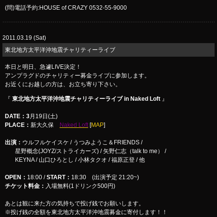
(問)電話予約:HOUSE of CRAZY 0532-55-9000
2011.03.19 (Sat)
東北地方太平洋沖地震チャリティーライブ
本日と明日、急遽LIVE決定！
アンプラグドのチャリティー募金ライブに参加します。
お近くにお越しの方は、お立ち寄り下さい。
『
東北地方太平洋沖地震チャリティーライブ in Naked Loft
』
DATE
：3
月19日(土)
PLACE
：
新大久保
Naked Loft
[
MAP
]
出演：
ウルフルケイスケ / うつみようこ＆FRIENDS /
星野概念(JOYZ/ストライカーズ) / 矢野仁志（talk to me） /
KEYNA / 山口ひろとし / 小林タクオ / 福原正登 / 他
OPEN：
18:00 /
START：
18:30 (出演予定 21:20~)
チケット料金：
入場無料(1ドリンク500円)
あとは観に来た方の気持ちで投げ銭でお願いします。
※投げ銭の全額を東北地方太平洋沖地震募金に寄付します！！