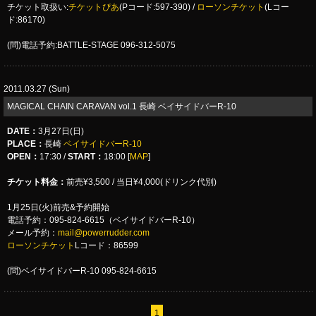
チケット取扱い:
チケットぴあ
(Pコード:597-390) /
ローソンチケット
(Lコー
ド:86170)
(問)電話予約:BATTLE-STAGE 096-312-5075
2011.03.27 (Sun)
MAGICAL CHAIN CARAVAN vol.1 長崎 ベイサイドバーR-10
DATE
：
3月27日(日)
PLACE
：
長崎
ベイサイドバーR-10
OPEN：
17:30
/
START：
18:00 [
MAP
]
チケット料金：
前売¥3,500 / 当日¥4,000(ドリンク代別)
1月25日(火)前売&予約開始
電話予約：095-824-6615（ベイサイドバーR-10）
メール予約：
mail@powerrudder.com
ローソンチケット
Lコード：86599
(問)ベイサイドバーR-10 095-824-6615
1