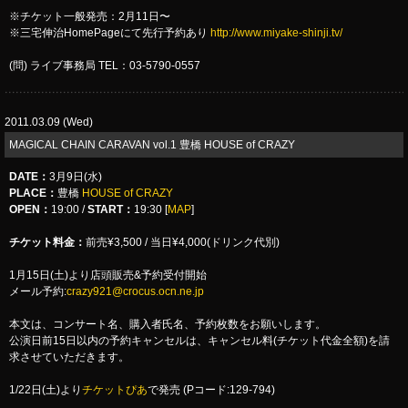
※チケット一般発売：2月11日〜
※三宅伸治HomePageにて先行予約あり
http://www.miyake-shinji.tv/
(問) ライブ事務局 TEL：03-5790-0557
2011.03.09 (Wed)
MAGICAL CHAIN CARAVAN vol.1 豊橋 HOUSE of CRAZY
DATE
：
3月9日(水)
PLACE
：
豊橋
HOUSE of CRAZY
OPEN：
19:00 /
START：
19:30 [
MAP
]
チケット料金：
前売¥3,500 / 当日¥4,000(ドリンク代別)
1月15日(土)より店頭販売&予約受付開始
メール予約:
crazy921@crocus.ocn.ne.jp
本文は、コンサート名、購入者氏名、予約枚数をお願いします。
公演日前15日以内の予約キャンセルは、キャンセル料(チケット代金全額)を請
求させていただきます。
1/22日(土)より
チケットぴあ
で発売 (Pコード:129-794)