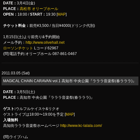
DATE
：
3月4日(金)
PLACE
：
高松市 オリーブホール
OPEN：
18:00 /
START：
19:30 [
MAP
]
チケット料金：
前売¥3,500 / 当日¥4000(ドリンク代別)
1月15日(土)より前売り&予約開始
メール予約：
http://www.olivehall.net
ローソンチケット
Lコード62967
(問)電話予約:オリーブホール 087-861-0467
2011.03.05 (Sat)
MAGICAL CHAIN CARAVAN vol.1 高知市 中央公園『ラララ音楽祭(春ラララ)』
DATE
：
3月5日(土)
PLACE
：
高知市 中央公園『ラララ音楽祭(春ラララ)』
ゲスト:
ウルフルケイスケ&リクオ
ゲストライブは18:00〜19:00を予定 [
MAP
]
入場無料
高知街ラララ音楽祭ホームページ
http://www.kc-lalala.com/
(問)ライブハム