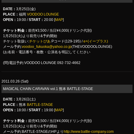
DATE
：
3月25日(金)
PLACE
：
福岡
VOODOO LOUNGE
OPEN：
19:00 /
START：
20:00 [
MAP
]
チケット料金：
前売¥3,500 / 当日¥4,000(ドリンク代別)
1月25日(火)より前売り&予約開始
チケット取扱い:
チケットぴあ
Pコード(129-195) /
e+(イープラス)
メール予約:
voodoo_fukuoka@yahoo.co.jp
(THEVOODOOLOUNGE)
(お名前・電話番号・枚数・公演名を明記してください
(問)電話予約:VOODOO LOUNGE 092-732-4662
2011.03.26 (Sat)
MAGICAL CHAIN CARAVAN vol.1 熊本 BATTLE-STAGE
DATE
：
3月26日(土)
PLACE
：
熊本
BATTLE-STAGE
OPEN：
18:00 /
START：
19:00 [
MAP
]
チケット料金：
前売¥3,500 / 当日¥4,000(ドリンク代別)
1月25日(火)より前売り&予約開始
メール予約:BATTLE-STAGEのHPより
http://www.battle-company.com