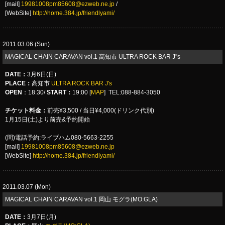
[mail]
19981008pm85608@ezweb.ne.jp
/
[WebSite]
http://home.384.jp/friendlyami/
2011.03.06 (Sun)
MAGICAL CHAIN CARAVAN vol.1 高知市 ULTRA ROCK BAR J''s
DATE
：
3月6日(日)
PLACE
：
高知市
ULTRA ROCK BAR J's
OPEN
：18:30/
START：
19:00 [
MAP
] TEL:088-884-3050
チケット料金：
前売¥3,500 / 当日¥4,000(ドリンク代別)
1月15日(土)より前売&予約開始
(問)電話予約:ライブハム080-5663-2255
[mail]
19981008pm85608@ezweb.ne.jp
[WebSite]
http://home.384.jp/friendlyami/
2011.03.07 (Mon)
MAGICAL CHAIN CARAVAN vol.1 岡山 モグラ(MO:GLA)
DATE
：
3月7日(月)