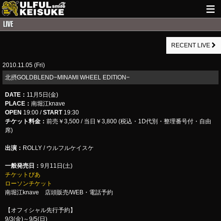
HOME
RECENT LIVE
NEWS
2010.11.05 (Fri)
LIVE INFO
北摂GOLDBLEND−MINAMI WHEEL EDITION−
GUITAR WORKS
DATE
：
11月5日(金)
PLACE
：
南堀江knave
ITEM
OPEN
19:00 /
START
19:30
チケット料金：
前売￥3,500 / 当日￥3,800 (税込・1D代別・整理番号付・自由
MAIL
席)
出演：
ROLLY / ウルフルケイスケ
一般発売日：
9月11日(土)
チケットぴあ
ローソンチケット
南堀江knave 店頭販売/WEB・電話予約
【オフィシャル先行予約】
9/3(金)～9/5(日)