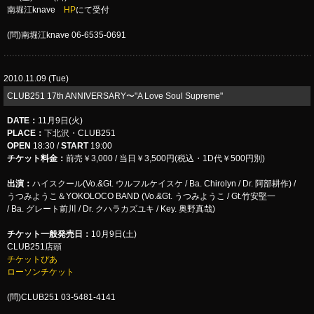
南堀江knave
HP
にて受付
(問)南堀江knave 06-6535-0691
2010.11.09 (Tue)
CLUB251 17th ANNIVERSARY〜"A Love Soul Supreme"
DATE
：
11月9日(火)
PLACE
：
下北沢・CLUB251
OPEN
18:30 /
START
19:00
チケット料金：
前売￥3,000 / 当日￥3,500円(税込・1D代￥500円別)
出演：
ハイスクール(Vo.&Gt. ウルフルケイスケ / Ba. Chirolyn / Dr. 阿部耕作) /
うつみようこ＆YOKOLOCO BAND (Vo.&Gt. うつみようこ / Gt.竹安堅一
/ Ba. グレート前川 / Dr. クハラカズユキ / Key. 奥野真哉)
チケット
一般発売日：
10月9日(土)
CLUB251店頭
チケットぴあ
ローソンチケット
(問)CLUB251 03-5481-4141