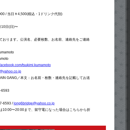
0 / 当日￥4,500(税込・1ドリンク代別)
0日(日)〜
付けております。公演名、必要枚数、お名前、連絡先をご連絡
kumamoto
amoto
.facebook.com/tsukimi.kumamoto
@yahoo.co.jp
L CHAIN GANG／本文：お名前・枚数・連絡先を記載してお送
-6593
7-6593 /
long6bridge@yahoo.co.jp
10:00〜20:00まで、留守電になった場合はこちらから折