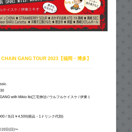
L CHAIN GANG TOUR 2023【福岡・博多】
sic.
:30
GANG with Mikio Ito[三宅伸治 / ウルフルケイスケ / 伊東ミ
0 / 当日￥4,500(税込・1ドリンク代別)
0日(日)〜