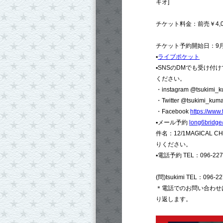
キオ]
チケット料金：前売￥4,00
チケット予約開始日：9月1
▪︎
ライブポケット
▪︎SNSのDMでも受け
ください。
・instagram @tsukimi_
・Twitter @tsukimi_kum
・Facebook
https://www
▪︎メール予約
long6bridge
件名：12/1MAGICA
りください。
▪︎電話予約 TEL：096-227
(問)tsukimi TEL：096-22
＊電話でのお問い合わせは
り返します。