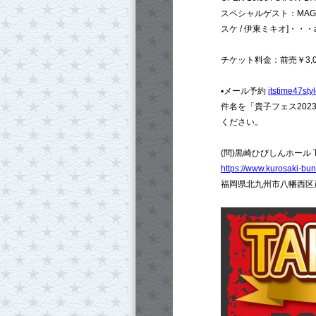
スペシャルゲスト：MAGICAL
スケ / 伊東ミキオ]・・・and
チケット料金：前売￥3,000
▪︎メール予約
itstime47sty
件名を「貴子フェス20
ください。
(問)黒崎ひびしんホール TEL：
https://www.kurosaki-bun
福岡県北九州市八幡西区岸