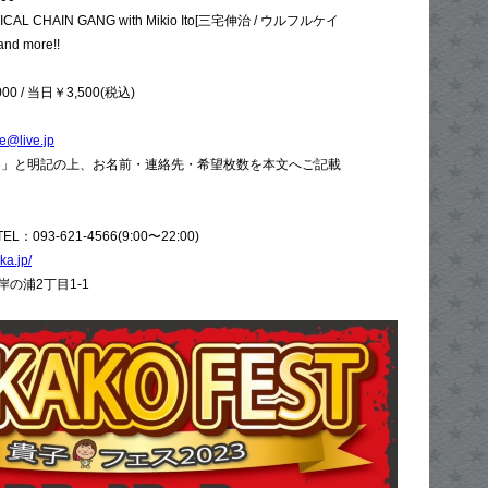
 CHAIN GANG with Mikio Ito[三宅伸治 / ウルフルケイ
 more!!
 / 当日￥3,500(税込)
le@live.jp
23」と明記の上、お名前・連絡先・希望枚数を本文へご記載
093-621-4566(9:00〜22:00)
ka.jp/
の浦2丁目1-1