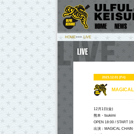
HOME
>>>
LIVE
2023.12.01 (Fri)
​MAGICA
12月1日(金)
熊本・tsukimi
OPEN 18:00 / START 19
出演：MAGICAL CHAIN 