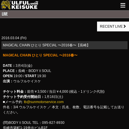
HOME
RECENT LIVE
NEWS
2016.03.04 (Fri)
LIVE INFO
MAGICAL CHAIN ひとり SPECIAL 〜2016春〜【長崎】
GUITAR WORKS
MAGICAL CHAIN ひとり SPECIAL 〜2016春〜
ITEM
DATE：
3月4日(金)
PLACE：
長崎・BODYⅡSOUL
MAIL
OPEN
19:00 /
START
19:30
出演：
ウルフルケイスケ
チケット料金：
前売￥3,500 / 当日￥4,000 (税込・1ドリンク代別)
チケット予約受付開始日：
1月16日(土)
■メール予約
tb@sunmotorservice.com
件名：3/4 ウルフルケイスケ ／ 本文：氏名、枚数、電話番号を記載してお送り
ください。
(問)BODYⅡSOUL TEL：095-827-8930
長崎市築町1-19井出ビルB1F