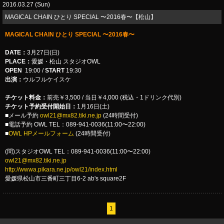
2016.03.27 (Sun)
MAGICAL CHAIN ひとり SPECIAL 〜2016春〜【松山】
MAGICAL CHAIN ひとり SPECIAL 〜2016春〜
DATE：
3月27日(日)
PLACE：
愛媛・松山 スタジオOWL
OPEN
19:00 /
START
19:30
出演：
ウルフルケイスケ
チケット料金：
前売￥3,500 / 当日￥4,000 (税込・1ドリンク代別)
チケット予約受付開始日：
1月16日(土)
■メール予約
owl21@mx82.tiki.ne.jp
(24時間受付)
■電話予約 OWL TEL：089-941-0036(11:00〜22:00)
■
OWL HPメールフォーム
(24時間受付)
(問)スタジオOWL TEL：089-941-0036(11:00〜22:00)
owl21@mx82.tiki.ne.jp
http://wwwa.pikara.ne.jp/owl21/index.html
愛媛県松山市三番町三丁目6-2 ab's square2F
1