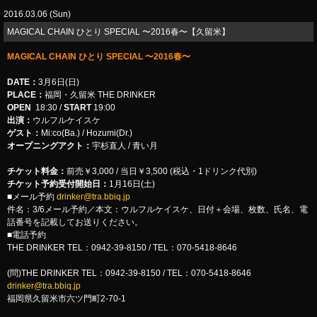
2016.03.06 (Sun)
MAGICAL CHAIN ひとり SPECIAL 〜2016春〜【久留米】
MAGICAL CHAIN ひとり SPECIAL 〜2016春〜
DATE：
3月6日(日)
PLACE：
福岡・久留米 THE DRINKER
OPEN
18:30 /
START
19:00
出演：
ウルフルケイスケ
ゲスト：
Mi:co(Ba.) / Hozumi(Dr.)
オープニングアクト：
宇杉直人 / 青い月
チケット料金：
前売￥3,000 / 当日￥3,500 (税込・1ドリンク代別)
チケット予約受付開始日：
1月16日(土)
■メール予約
drinker@tra.bbiq.jp
件名：3/6メール予約／本文：ウルフルケイスケ、日付＋会場、枚数、氏名、電
話番号を記載してお送りください。
■電話予約
THE DRINKER TEL：0942-39-8150 / TEL：070-5418-8646
(問)THE DRINKER TEL：0942-39-8150 / TEL：070-5418-8646
drinker@tra.bbiq.jp
福岡県久留米市六ツ門町2-70-1