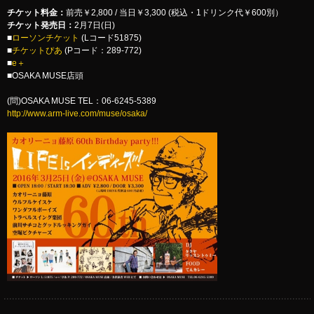
チケット料金：
前売￥2,800 / 当日￥3,300 (税込・1ドリンク代￥600別）
チケット発売日：
2月7日(日)
■
ローソンチケット
(Lコード51875)
■
チケットぴあ
(Pコード：289-772)
■
e＋
■OSAKA MUSE店頭
(問)OSAKA MUSE TEL：06-6245-5389
http://www.arm-live.com/muse/osaka/