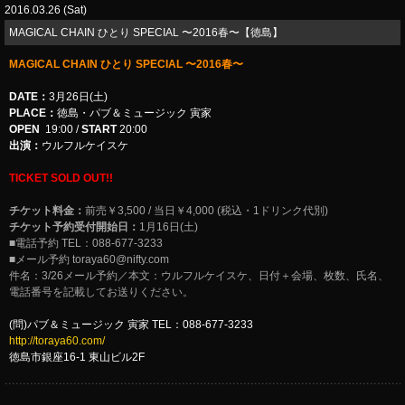
2016.03.26 (Sat)
MAGICAL CHAIN ひとり SPECIAL 〜2016春〜【徳島】
MAGICAL CHAIN ひとり SPECIAL 〜2016春〜
DATE：
3月26日(土)
PLACE：
徳島・パブ＆ミュージック 寅家
OPEN
19:00 /
START
20:00
出演：
ウルフルケイスケ
TICKET SOLD OUT!!
チケット料金：
前売￥3,500 / 当日￥4,000 (税込・1ドリンク代別)
チケット予約受付開始日：
1月16日(土)
■電話予約 TEL：088-677-3233
■メール予約 toraya60@nifty.com
件名：3/26メール予約／本文：ウルフルケイスケ、日付＋会場、枚数、氏名、
電話番号を記載してお送りください。
(問)パブ＆ミュージック 寅家 TEL：088-677-3233
http://toraya60.com/
徳島市銀座16-1 東山ビル2F