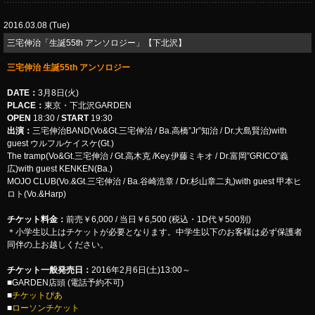
2016.03.08 (Tue)
三宅伸治「生誕55th アンソロジー」【下北沢】
三宅伸治 生誕55th アンソロジー
DATE：
3月8日(火)
PLACE：
東京・下北沢GARDEN
OPEN
18:30 /
START
19:30
出演：
三宅伸治BAND(Vo&Gt.三宅伸治 / Ba.高橋”Jr”知治 / Dr.大島賢治)with
guest ウルフルケイスケ(Gt.)
The tramp(Vo&Gt.三宅伸治 / Gt.高木克 /Key.伊藤ミキオ / Dr.富岡”GRICO”義
広)with guest KENKEN(Ba.)
MOJO CLUB(Vo.&Gt.三宅伸治 / Ba.谷崎浩章 / Dr.杉山章二丸)with guest 甲本ヒ
ロト(Vo.&Harp)
チケット料金：
前売￥6,000 / 当日￥6,500 (税込・1D代￥500別)
＊小学生以上はチケットが必要となります。中学生以下のお客様は必ず保護者
同伴の上お越しください。
チケット一般発売日：
2016年2月6日(土)13:00～
■GARDEN店頭 (電話予約不可)
■
チケットぴあ
■
ローソンチケット