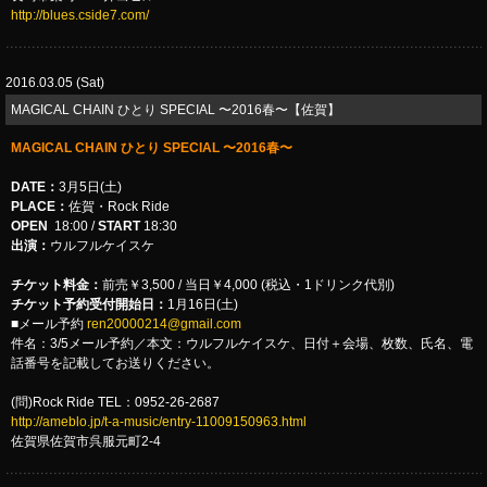
http://blues.cside7.com/
2016.03.05 (Sat)
MAGICAL CHAIN ひとり SPECIAL 〜2016春〜【佐賀】
MAGICAL CHAIN ひとり SPECIAL 〜2016春〜
DATE：
3月5日(土)
PLACE：
佐賀・Rock Ride
OPEN
18:00 /
START
18:30
出演：
ウルフルケイスケ
チケット料金：
前売￥3,500 / 当日￥4,000 (税込・1ドリンク代別)
チケット予約受付開始日：
1月16日(土)
■メール予約
ren20000214@gmail.com
件名：3/5メール予約／本文：ウルフルケイスケ、日付＋会場、枚数、氏名、電
話番号を記載してお送りください。
(問)Rock Ride TEL：0952-26-2687
http://ameblo.jp/t-a-music/entry-11009150963.html
佐賀県佐賀市呉服元町2-4