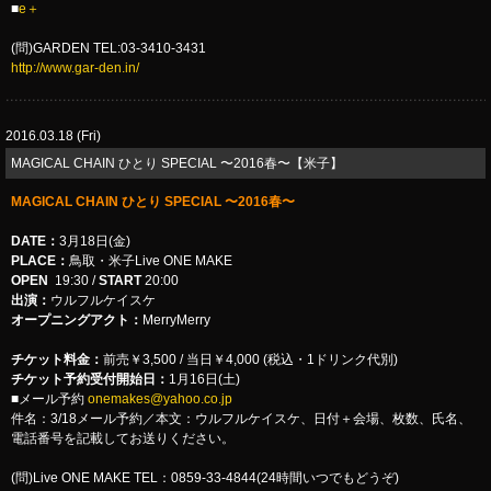
■
e＋
(問)GARDEN TEL:03-3410-3431
http://www.gar-den.in/
2016.03.18 (Fri)
MAGICAL CHAIN ひとり SPECIAL 〜2016春〜【米子】
MAGICAL CHAIN ひとり SPECIAL 〜2016春〜
DATE：
3月18日(金)
PLACE：
鳥取・米子Live ONE MAKE
OPEN
19:30 /
START
20:00
出演：
ウルフルケイスケ
オープニングアクト：
MerryMerry
チケット料金：
前売￥3,500 / 当日￥4,000 (税込・1ドリンク代別)
チケット予約受付開始日：
1月16日(土)
■メール予約
onemakes@yahoo.co.jp
件名：3/18メール予約／本文：ウルフルケイスケ、日付＋会場、枚数、氏名、
電話番号を記載してお送りください。
(問)Live ONE MAKE TEL：0859-33-4844(24時間いつでもどうぞ)