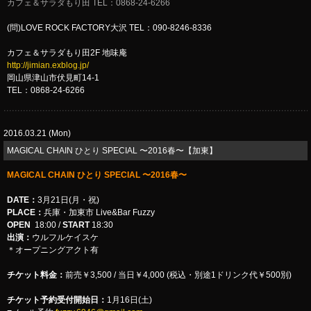
カフェ＆サラダもり田 TEL：0868-24-6266
(問)LOVE ROCK FACTORY大沢 TEL：090-8246-8336
カフェ＆サラダもり田2F 地味庵
http://jimian.exblog.jp/
岡山県津山市伏見町14-1
TEL：0868-24-6266
2016.03.21 (Mon)
MAGICAL CHAIN ひとり SPECIAL 〜2016春〜【加東】
MAGICAL CHAIN ひとり SPECIAL 〜2016春〜
DATE：
3月21日(月・祝)
PLACE：
兵庫・加東市 Live&Bar Fuzzy
OPEN
18:00 /
START
18:30
出演：
ウルフルケイスケ
＊オープニングアクト有
チケット料金：
前売￥3,500 / 当日￥4,000 (税込・別途1ドリンク代￥500別)
チケット予約受付開始日：
1月16日(土)