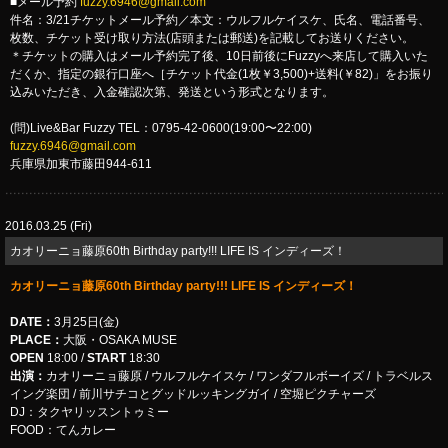
■メール予約
fuzzy.6946@gmail.com
件名：3/21チケットメール予約／本文：ウルフルケイスケ、氏名、電話番号、
枚数、チケット受け取り方法(店頭または郵送)を記載してお送りください。
＊チケットの購入はメール予約完了後、10日前後にFuzzyへ来店して購入いた
だくか、指定の銀行口座へ［チケット代金(1枚￥3,500)+送料(￥82)」をお振り
込みいただき、入金確認次第、発送という形式となります。
(問)Live&Bar Fuzzy TEL：0795-42-0600(19:00〜22:00)
fuzzy.6946@gmail.com
兵庫県加東市藤田944-611
2016.03.25 (Fri)
カオリーニョ藤原60th Birthday party!!! LIFE IS インディーズ！
カオリーニョ藤原60th Birthday party!!! LIFE IS インディーズ！
DATE：
3月25日(金)
PLACE：
大阪・OSAKA MUSE
OPEN
18:00 /
START
18:30
出演：
カオリーニョ藤原 / ウルフルケイスケ / ワンダフルボーイズ / トラベルス
イング楽団 / 前川サチコとグッドルッキングガイ / 空堀ピクチャーズ
DJ：タクヤリッスントゥミー
FOOD：てんカレー