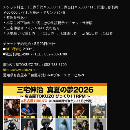
チケット料金：1日券予約￥6,000 / 1日券当日￥6,500 / 11日間通し券予約
￥60,000(いずれも税込・ドリンク代別)
＊整理番号あり
＊小学生以下無料 / 中高生は学生証提示でチケット代半額
＊三宅伸治オフィシャルFC先行あり
＊入場順：FC通し券 → FC1日券 → 店舗通し券 → 店舗1日券 →当日券
チケット予約開始：5月23日(土)〜
■
WEB予約
(12:00〜)
■電話予約(14:00〜) TEL：052-733-3709
(問)名古屋TOKUZO TEL：052-733-3709
https://www.tokuzo.com
愛知県名古屋市千種区今池1-6-8ブルースタービル2F