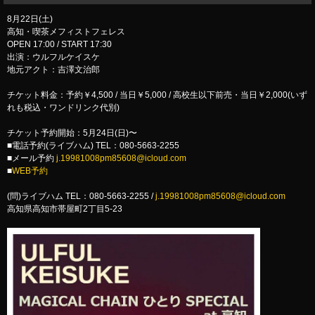
8月22日(土)
高知・喫茶メフィストフェレス
OPEN 17:00 / START 17:30
出演：ウルフルケイスケ
地元アクト：吉澤文治郎
チケット料金：予約￥4,500 / 当日￥5,000 / 高校生以下前売・当日￥2,000(いず
れも税込・ワンドリンク代別)
チケット予約開始：5月24日(日)〜
■電話予約(ライブハム) TEL：080-5663-2255
■メール予約
j.19981008pm85608@icloud.com
■
WEB予約
(問)ライブハム TEL：080-5663-2255 /
j.19981008pm85608@icloud.com
高知県高知市帯屋町2丁目5-23