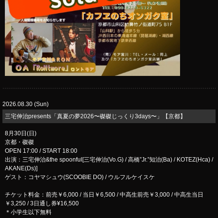
2026.08.30 (Sun)
三宅伸治presents「真夏の夢2026〜磔磔じっくり3days〜」【京都】
8月30日(日)
京都・磔磔
OPEN 17:00 / START 18:00
出演：三宅伸治&the spoonful[三宅伸治(Vo.G) / 高橋”Jr.”知治(Ba) / KOTEZ(Hca) /
AKANE(Ds)]
ゲスト：コヤマシュウ(SCOOBIE DO) / ウルフルケイスケ
チケット料金：前売￥6,000 / 当日￥6,500 / 中高生前売￥3,000 / 中高生当日
￥3,250 / 3日通し券¥16,500
＊小学生以下無料