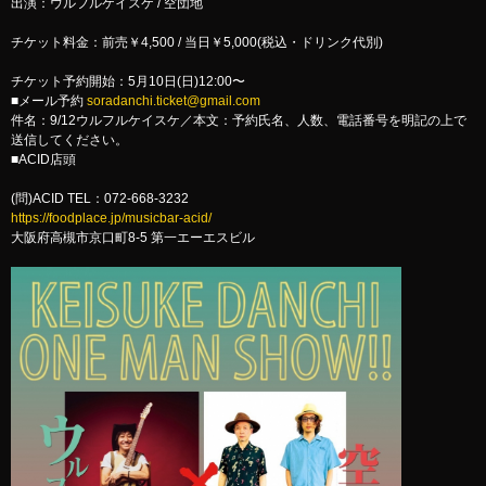
出演：ウルフルケイスケ / 空団地
チケット料金：前売￥4,500 / 当日￥5,000(税込・ドリンク代別)
チケット予約開始：5月10日(日)12:00〜
■メール予約
soradanchi.ticket@gmail.com
件名：9/12ウルフルケイスケ／本文：予約氏名、人数、電話番号を明記の上で
送信してください。
■ACID店頭
(問)ACID TEL：072-668-3232
https://foodplace.jp/musicbar-acid/
大阪府高槻市京口町8-5 第一エーエスビル