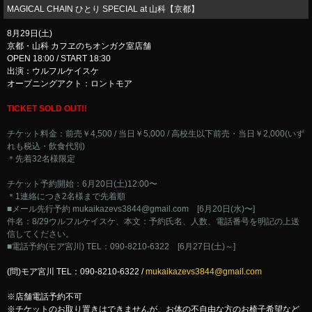
MAGICAL CHAIN ひとり SPECIAL at 山科【京都】
8月29日(土)
京都・山科 カフヱのちオンガク室店舗
OPEN 18:00 / START 18:30
出演：ウルフルケイスケ
オープニングアクト：ロントモア
TICKET SOLD OUT!!
チケット料金：前売￥4,500 / 当日￥5,000 / 高校生以下前売・当日￥2,000(いず
れも税込・飲食代別)
＊先着32名様限定
チケット予約開始：6月20日(土)12:00〜
＊1連絡につき2名様まで先着順
■メール先行予約
mukaikazevs3844@gmail.com
[6月20日(水)〜]
件名：8/29ウルフルケイスケ、本文：予約氏名、人数、電話番号を明記の上送
信してください。
■電話予約(モア宮川) TEL：090-8210-6322 [6月27日(土)～]
(問)モア宮川 TEL：090-8210-6322 /
mukaikazevs3844@gmail.com
※店舗電話予約不可
※チケットのお取り置きはできませんが、お体の不自由な方のお椅子希望など