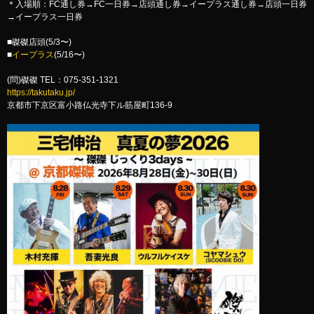
＊入場順：FC通し券→FC一日券→店頭通し券→イープラス通し券→店頭一日券
→イープラス一日券
■磔磔店頭(5/3〜)
■
イープラス
(5/16〜)
(問)磔磔 TEL：075-351-1321
https://takutaku.jp/
京都市下京区富小路仏光寺下ル筋屋町136-9