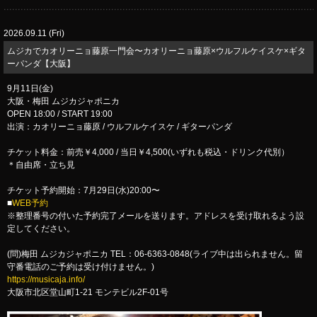
2026.09.11 (Fri)
ムジカでカオリーニョ藤原一門会〜カオリーニョ藤原×ウルフルケイスケ×ギタ
ーパンダ【大阪】
9月11日(金)
大阪・梅田 ムジカジャポニカ
OPEN 18:00 / START 19:00
出演：カオリーニョ藤原 / ウルフルケイスケ / ギターパンダ
チケット料金：前売￥4,000 / 当日￥4,500(いずれも税込・ドリンク代別）
＊自由席・立ち見
チケット予約開始：7月29日(水)20:00〜
■
WEB予約
※整理番号の付いた予約完了メールを送ります。アドレスを受け取れるよう設
定してください。
(問)梅田 ムジカジャポニカ TEL：06-6363-0848(ライブ中は出られません。留
守番電話のご予約は受け付けません。)
https://musicaja.info/
大阪市北区堂山町1-21 モンテビル2F-01号