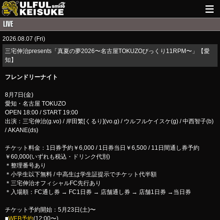
HOME
2026.08.07 (Fri)
NEWS
三宅伸治presents「真夏の夢2026〜名古屋TOKUZOびっくり11RPM〜」【愛
知】
LIVE INFO
フレンドリーナイト
GUITAR WORKS
8月7日(金)
愛知・名古屋 TOKUZO
ITEM
OPEN 18:00 / START 19:00
出演：三宅伸治(g.vo) / 岸田繁[くるり](vo.g) / ウルフルケイスケ(g) / 中西智子(b)
MAIL
/ AKANE(ds)
チケット料金：1日券予約￥6,000 / 1日券当日￥6,500 / 11日間通し券予約
￥60,000(いずれも税込・ドリンク代別)
＊整理番号あり
＊小学生以下無料 / 中高生は学生証提示でチケット代半額
＊三宅伸治オフィシャルFC先行あり
＊入場順：FC通し券 → FC1日券 → 店舗通し券 → 店舗1日券 →当日券
チケット予約開始：5月23日(土)〜
■
WEB予約
(12:00〜)