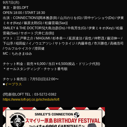
9月7日(月)
東京・新宿LOFT
OPEN 18:00 / START 18:30
出演：CONNECTIONS[岡本雅彦(B) / 山川のりを(G) / 田中ゲンショウ(Ds) / 伊東
ミキオ(Key) / 篠原太郎(G) / 松藤雷蔵(Sax)]
SMILEY & THE DOCTORS[大島治彦(Ds) / 中島芳生(G) / 伊東ミキオ(Key) / 松藤
雷蔵(Sax) / サポート:穴井仁吉(B)]
ゲスト：三戸華之介 / MAGUMI / 杉本恭一 / 延原達治 / 宙也 / 仲野茂 / 藤沼伸一 /
下山淳 / 稲田錠 / イノウエアツシ / サトウタイジ / 内藤幸也 / 市川勝也 / 高橋浩司
/ ウルフルケイスケ / 澄田健
MC：ちわきまゆみ
チケット料金：前売￥6,000 / 当日￥6,500(税込・ドリンク代別)
＊オールスタンディング・チケット番号順
チケット発売日：7月5日(日)12:00〜
■
イープラス
(問)新宿LOFT TEL：03-5272-0382
https://www.loft-prj.co.jp/schedule/loft