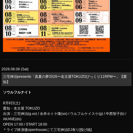
2026.08.08 (Sat)
三宅伸治presents「真夏の夢2026〜名古屋TOKUZOびっくり11RPM〜」【愛
知】
ソウルフルナイト
8月8日(土)
愛知・名古屋 TOKUZO
出演：三宅伸治(g.vo) / 永井ホトケ隆(vo) / ウルフルケイスケ(g) / 中西智子(b) /
AKANE(ds)
OPEN 17:00 / START 18:00
＊ライブ終演後openhouseにて三宅伸治DJ有り[投げ銭]