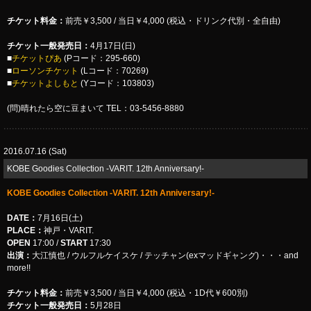
チケット料金：
前売￥3,500 / 当日￥4,000 (税込・ドリンク代別・全自由)
チケット一般発売日：
4月17日(日)
■
チケットぴあ
(Pコード：295-660)
■
ローソンチケット
(Lコード：70269)
■
チケットよしもと
(Yコード：103803)
(問)晴れたら空に豆まいて TEL：03-5456-8880
2016.07.16 (Sat)
KOBE Goodies Collection -VARIT. 12th Anniversary!-
KOBE Goodies Collection -VARIT. 12th Anniversary!-
DATE：
7月16日(土)
PLACE：
神戸・VARIT.
OPEN
17:00 /
START
17:30
出演：
大江慎也 / ウルフルケイスケ / テッチャン(exマッドギャング)・・・and
more!!
チケット料金：
前売￥3,500 / 当日￥4,000 (税込・1D代￥600別)
チケット一般発売日：
5月28日