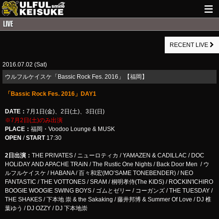
HOME
RECENT LIVE
NEWS
2016.07.02 (Sat)
LIVE INFO
ウルフルケイスケ「Bassic Rock Fes. 2016」【福岡】
GUITAR WORKS
「Bassic Rock Fes. 2016」DAY1
ITEM
DATE：
7月1日(金)、2日(土)、3日(日)
※7月2日(土)のみ出演
MAIL
PLACE：
福岡・Voodoo Lounge & MUSK
OPEN
/
START
17:30
2日出演：
THE PRIVATES / ニューロティカ / YAMAZEN & CADILLAC / DOC
HOLiDAY AND APACHE TRAiN / The Rustic One Nights / Back Door Men / ウ
ルフルケイスケ / HABANA / 百々和宏(MO’SAME TONEBENDER) / NEO
FANTASTIC / THE VOTTONES / SRAM / 桐明孝侍(The KIDS) / ROCKIN'ICHIRO
BOOGIE WOOGIE SWING BOYS / ゴムとゼリー / コーガンズ / THE TUESDAY /
THE SHAKES / 下本地 崇 & the Sakaking / 藤井邦博 & Summer Of Love / DJ 椎
葉ゆう / DJ OZZY / DJ 下本地崇