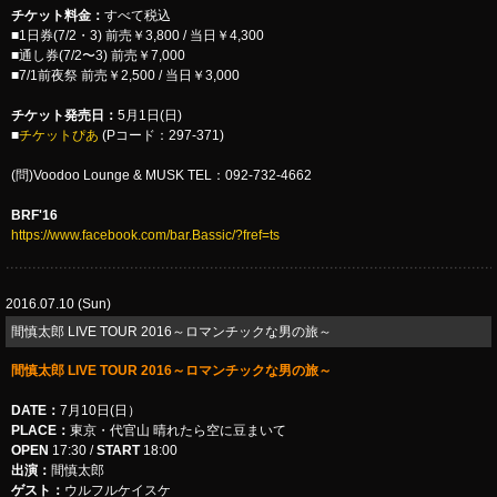
チケット料金：
すべて税込
■1日券(7/2・3) 前売￥3,800 / 当日￥4,300
■通し券(7/2〜3) 前売￥7,000
■7/1前夜祭 前売￥2,500 / 当日￥3,000
チケット発売日：
5月1日(日)
■
チケットぴあ
(Pコード：297-371)
(問)Voodoo Lounge & MUSK TEL：092-732-4662
BRF'16
https://www.facebook.com/bar.Bassic/?fref=ts
2016.07.10 (Sun)
間慎太郎 LIVE TOUR 2016～ロマンチックな男の旅～
間慎太郎 LIVE TOUR 2016～ロマンチックな男の旅～
DATE：
7月10日(日）
PLACE：
東京・代官山 晴れたら空に豆まいて
OPEN
17:30 /
START
18:00
出演：
間慎太郎
ゲスト：
ウルフルケイスケ