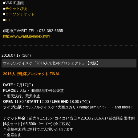
■VARIT.店頭
■
チケットぴあ
■
ローソンチケット
■
e＋
(問)神戸VARIT. TEL：078-392-6655
http://www.varit.jp/index.html
2016.07.17 (Sun)
​ウルフルケイスケ「2016人で乾杯プロジェクト」【大阪】
2016人で乾杯プロジェクト FINAL
DATE：
7月17(日)
PLACE：
大阪・服部緑地野外音楽堂
＊雨天決行、荒天中止
OPEN
11:30 /
START
12:00 /
LIVE END
18:00 (予定)
ライブ出演：
ウルフルケイスケ / 大西ユカリ / indigo jam unit・・・and more!!
チケット料金：
前売￥1,515(イコイコ) / 当日￥2,016(2,016人) / 前売限定団体割
[4枚セット]￥5,500(ゴーゴー) (全て税込)
＊高校生未満は無料でご入場いただけます
＊全席自由