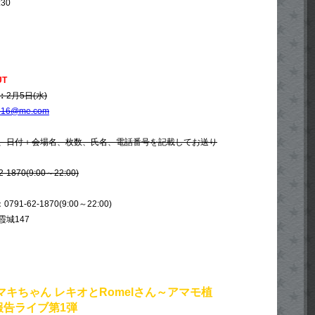
:30
UT
：
2月5日(水)
1616@me.com
、日付＋会場名、枚数、氏名、電話番号を記載してお送り
1870(9:00～22:00)
91-62-1870(9:00～22:00)
城147
マキちゃん レキオとRomelさん～アマモ植
報告ライブ第1弾