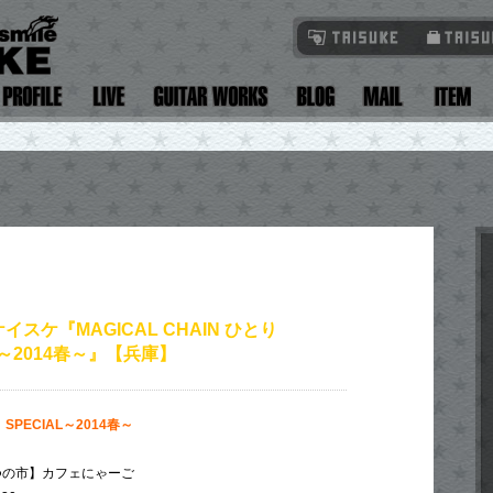
イスケ『MAGICAL CHAIN ひとり
L～2014春～』【兵庫】
り SPECIAL～2014春～
つの市】カフェにゃーご