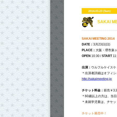
2014.03.23 (Sun)
SAKAI ME
SAKAI MEETING 2014
DATE：
3月23日(日)
PLACE：
大阪・堺市泉ヶ
OPEN
10:30 /
START
11
出演：
ウルフルケイスケ an
＊出演者詳細はオフィシ
http://sakaimeeting.jp
チケット料金：
前売￥3,
＊60歳以上の方は、当
＊未就学児童は、チケッ
チケット発売中！