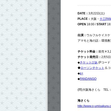
DATE：
3月22日(土)
PLACE：
大阪・
十三FAN
OPEN
18:00 /
START
18
出演：
ウルフルケイスケ / 
アマモと海の話：環境教
チケット料金：
前売￥3,2
チケット発売日：
2月5日
◆
チケットぴあ
(Pコード：
◆
ローソンチケット
(Lコ
◆
e+
◆
FANDANGO
(問)大阪海さくら TEL：090
海さくら
http://www.o-umisakura.