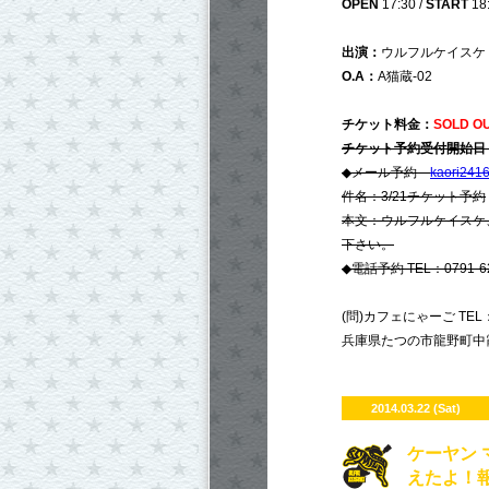
OPEN
17:30 /
START
18
出演：
ウルフルケイスケ
O.A：
A猫蔵-02
チケット料金：
SOLD O
チケット予約受付開始日
◆メール予約
kaori24
件名：3/21チケット予約
本文：ウルフルケイスケ
下さい。
◆電話予約 TEL：0791-62-
(問)カフェにゃーご TEL：07
兵庫県たつの市龍野町中霞
2014.03.22 (Sat)
ケーヤン 
えたよ！