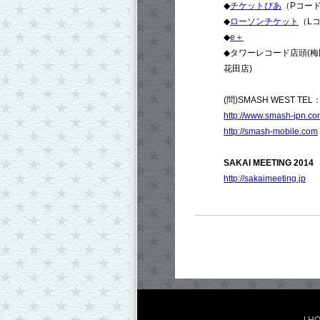
◆
チケットぴあ
（Pコード：
◆
ローソンチケット
（Lコ
◆
e＋
◆タワーレコード店頭(梅
花田店)
(問)SMASH WEST TEL：
http://www.smash-jpn.c
http://smash-mobile.com
SAKAI MEETING 2014
http://sakaimeeting.jp