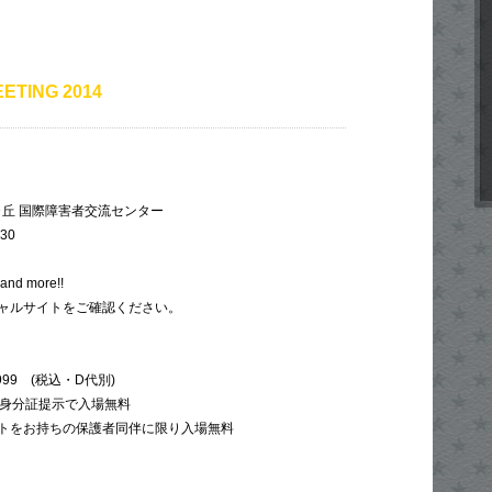
ETING 2014
丘 国際障害者交流センター
:30
d more!!
ャルサイトをご確認ください。
999 (税込・D代別)
日身分証提示で入場無料
トをお持ちの保護者同伴に限り入場無料