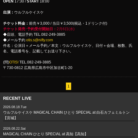
OPEN
17:30 /
START
18:00
出演：
ウルフルケイスケ
チケット料金：
前売￥3,000 / 当日￥3,500(税込・1ドリンク付)
チケット発売･予約受付開始日：
2月6日(水)
◆店頭、電話予約 TEL.082-249-3885
◆メール予約
otis.s@nifty.com
件名：公演日＋メール予約／本文：ウルフルケイスケ、日付＋会場、枚数、氏
名、電話番号を、記載してお送り下さい。
(問)
OTIS!
TEL.082-249-3885
〒730-0812 広島県広島市中区加古町1-20
1
RECENT LIVE
2026.08.18.Tue
ウルフルケイスケ MAGICAL CHAIN ひとり SPECIAL at 白石カフェミルトン
【宮城】
2026.08.22.Sat
MAGICAL CHAIN ひとり SPECIAL at 高知【高知】