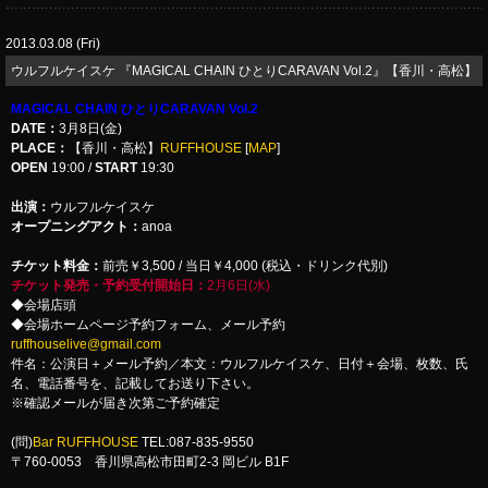
2013.03.08 (Fri)
ウルフルケイスケ 『MAGICAL CHAIN ひとりCARAVAN Vol.2』【香川・高松】
MAGICAL CHAIN ひとりCARAVAN Vol.2
DATE
：
3月8日(金)
PLACE
：
【香川・高松】
RUFFHOUSE
[
MAP
]
OPEN
19:00 /
START
19:30
出演：
ウルフルケイスケ
オープニングアクト：
anoa
チケット料金：
前売￥3,500 / 当日￥4,000 (税込・ドリンク代別)
チケット発売・予約受付開始日：
2月6日(水)
◆会場店頭
◆会場ホームページ予約フォーム、メール予約
ruffhouselive@gmail.com
件名：公演日＋メール予約／本文：ウルフルケイスケ、日付＋会場、枚数、氏
名、電話番号を、記載してお送り下さい。
※確認メールが届き次第ご予約確定
(問)
Bar RUFFHOUSE
TEL:087-835-9550
〒760-0053 香川県高松市田町2-3 岡ビル B1F