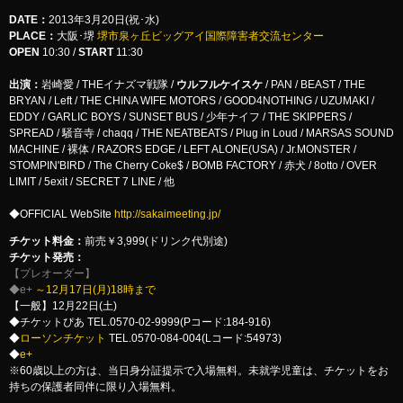
DATE：
2013年3月20日(祝･水)
PLACE：
大阪･堺
堺市泉ヶ丘ビッグアイ国際障害者交流センター
OPEN
10:30 /
START
11:30
出演：
岩崎愛 / THEイナズマ戦隊 /
ウルフルケイスケ
/ PAN / BEAST / THE
BRYAN / Left / THE CHINA WIFE MOTORS / GOOD4NOTHING / UZUMAKI /
EDDY / GARLIC BOYS / SUNSET BUS / 少年ナイフ / THE SKIPPERS /
SPREAD / 騒音寺 / chaqq / THE NEATBEATS / Plug in Loud / MARSAS SOUND
MACHINE / 裸体 / RAZORS EDGE / LEFT ALONE(USA) / Jr.MONSTER /
STOMPIN'BIRD / The Cherry Coke$ / BOMB FACTORY / 赤犬 / 8otto / OVER
LIMIT / 5exit / SECRET 7 LINE / 他
◆OFFICIAL WebSite
http://sakaimeeting.jp/
チケット料金：
前売￥3,999(ドリンク代別途)
チケット発売：
【プレオーダー】
◆e+
～12月17日(月)18時まで
【一般】12月22日(土)
◆チケットぴあ TEL.0570-02-9999(Pコード:184-916)
◆
ローソンチケット
TEL.0570-084-004(Lコード:54973)
◆
e+
※60歳以上の方は、当日身分証提示で入場無料。未就学児童は、チケットをお
持ちの保護者同伴に限り入場無料。