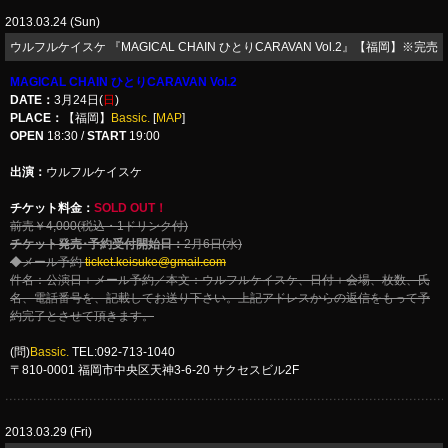
2013.03.24 (Sun)
ウルフルケイスケ 『MAGICAL CHAIN ひとりCARAVAN Vol.2』【福岡】※完売
MAGICAL CHAIN ひとりCARAVAN Vol.2
DATE：
3月24日(
日
)
PLACE：
【福岡】
Bassic.
[
MAP
]
OPEN
18:30 /
START
19:00
出演：
ウルフルケイスケ
チケット料金：
SOLD OUT！
前売￥4,000(税込・1ドリンク付)
チケット発売･予約受付開始日：
2月6日(水)
◆メール予約
ticket.keisuke@gmail.com
件名：公演日＋メール予約／本文：ウルフルケイスケ、日付＋会場、枚数、氏
名、電話番号を、記載してお送り下さい。上記アドレスからの返信をもって予
約完了とさせて頂きます。
(問)
Bassic.
TEL:092-713-1040
〒810-0001 福岡市中央区天神3-6-20 サクセスビル2F
2013.03.29 (Fri)