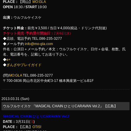
PLACE：
【岡山】
MO:GLA
OPEN
18:30 /
START
19:00
出演：
ウルフルケイスケ
チケット料金：
前売￥3,500 / 当日￥4,000(税込・ドリンク代別途)
チケット発売･予約受付開始日：
2月6日(水)
◆店頭、電話予約 TEL.086-235-3277
◆メール予約
info@mo-gla.com
件名：公演日＋メール予約／本文：ウルフルケイスケ、日付＋会場、枚数、氏
名、電話番号を、記載してお送り下さい。
◆
e+
◆
ぎんざやプレイガイド
(問)
MO:GLA
TEL.086-235-3277
〒700-0836 岡山市北区中央町3-17 橋本興産第一ビルB1F
2013.03.31 (Sun)
ウルフルケイスケ 『MAGICAL CHAIN ひとりCARAVAN Vol.2』【広島】
MAGICAL CHAIN ひとりCARAVAN Vol.2
DATE：
3月31日(
日
)
PLACE：
【広島】
OTIS!