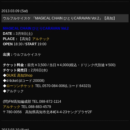
2013.03.09 (Sat)
ウルフルケイスケ 『MAGICAL CHAIN ひとりCARAVAN Vol.2』【高知】
MAGICAL CHAIN ひとりCARAVAN Vol.2
DATE：
3月9日(土)
PLACE：
【高知】
アルテック
OPEN
18:30 /
START
19:00
出演：
ウルフルケイスケ
チケット料金：
前売￥3,500 / 当日￥4,000(税込・ドリンク代別途￥500)
チケット発売日：
2月6日(水)
◆
DUKE 高知Shop
◆d-ticket (dコード:20008)
◆
ローソンチケット
TEL.0570-084-006(Lコード:64323)
◆アルテック
(問)FM高知編成部 TEL.088-872-1114
アルテック
TEL.088-883-4579
〒780-0056 高知県高知市北本町4-4-23ヤングプラザ2F