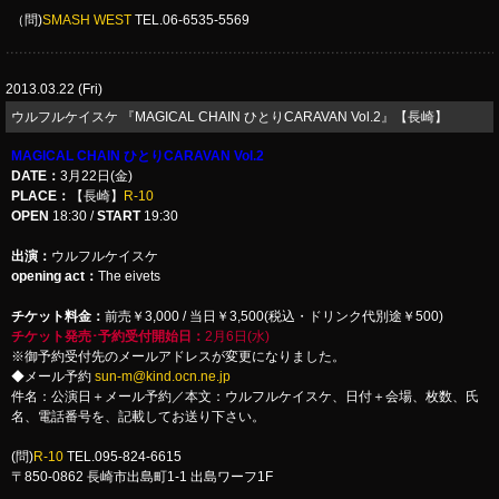
（問)
SMASH WEST
TEL.06-6535-5569
2013.03.22 (Fri)
ウルフルケイスケ 『MAGICAL CHAIN ひとりCARAVAN Vol.2』【長崎】
MAGICAL CHAIN ひとりCARAVAN Vol.2
DATE：
3月22日(金)
PLACE：
【長崎】
R-10
OPEN
18:30 /
START
19:30
出演：
ウルフルケイスケ
opening act：
The eivets
チケット料金：
前売￥3,000 / 当日￥3,500(税込・ドリンク代別途￥500)
チケット発売･予約受付開始日：
2月6日(水)
※御予約受付先のメールアドレスが変更になりました。
◆メール予約
sun-m@kind.ocn.ne.jp
件名：公演日＋メール予約／本文：ウルフルケイスケ、日付＋会場、枚数、氏
名、電話番号を、記載してお送り下さい。
(問)
R-10
TEL.095-824-6615
〒850-0862 長崎市出島町1-1 出島ワーフ1F