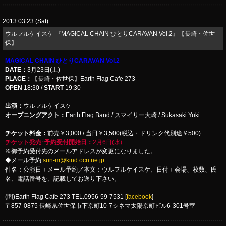
2013.03.23 (Sat)
ウルフルケイスケ 『MAGICAL CHAIN ひとりCARAVAN Vol.2』【長崎・佐世
保】
MAGICAL CHAIN ひとりCARAVAN Vol.2
DATE：
3月23日(土)
PLACE：
【長崎・佐世保】Earth Flag Cafe 273
OPEN
18:30 /
START
19:30
出演：
ウルフルケイスケ
オープニングアクト：
Earth Flag Band / スマイリー大崎 / Sukasaki Yuki
チケット料金：
前売￥3,000 / 当日￥3,500(税込・ドリンク代別途￥500)
チケット発売･予約受付開始日：
2月6日(水)
※御予約受付先のメールアドレスが変更になりました。
◆メール予約
sun-m@kind.ocn.ne.jp
件名：公演日＋メール予約／本文：ウルフルケイスケ、日付＋会場、枚数、氏
名、電話番号を、記載してお送り下さい。
(問)Earth Flag Cafe 273 TEL.0956-59-7531 [
facebook
]
〒857-0875 長崎県佐世保市下京町10-7シネマ太陽京町ビル6-301号室