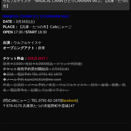
ウルフルケイスケ 『MAGICAL CHAIN ひとりCARAVAN Vol.2』【兵庫・たつの
市】
MAGICAL CHAIN ひとりCARAVAN Vol.2
DATE：
3月16日(土)
PLACE：
【兵庫・たつの市】Cafeにゃーご
OPEN
17:30 /
START
18:30
出演：
ウルフルケイスケ
オープニングアクト：
群青
チケット料金：
SOLD OUT！
前売￥3,500 / 当日￥4,000(税込・ドリンク代別途)
チケット発売予約受付開始日：
2月6日(水)
◆店頭、電話予約 TEL.0791-62-1870
◆メール予約 kaori241616@me.com
件名：公演日＋メール予約／本文：ウルフルケイスケ、日付＋会場、枚数、氏
名、電話番号を、記載してお送り下さい。
(問)Cafeにゃーご TEL.0791-62-1870[
facebook
]
〒679-4170 兵庫県たつの市龍野町中霞城147