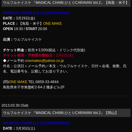
ウルフルケイスケ 『MAGICAL CHAIN ひとりCARAVAN Vol.2』【鳥取・米子】
MAGICAL CHAIN ひとりCARAVAN Vol.2
DATE：
3月29日(金)
PLACE：
【鳥取・米子】
ONE MAKE
OPEN
19:30 /
START
20:00
出演：
ウルフルケイスケ
チケット料金：
前売￥3,500(税込・ドリンク代別途)
チケット発売・予約受付開始日：
2月6日(水)
◆メール予約
onemakes@yahoo.co.jp
件名：公演日＋メール予約／本文：ウルフルケイスケ、日付＋会場、枚数、氏
名、電話番号を、記載してお送り下さい。
(問)
ONE MAKE
TEL:0859-33-4844
鳥取県米子市角盤町2-64-2 幾多ビル2F
2013.03.30 (Sat)
ウルフルケイスケ 『MAGICAL CHAIN ひとりCARAVAN Vol.2』【岡山】
MAGICAL CHAIN ひとりCARAVAN Vol.2
DATE：
3月30日(土)