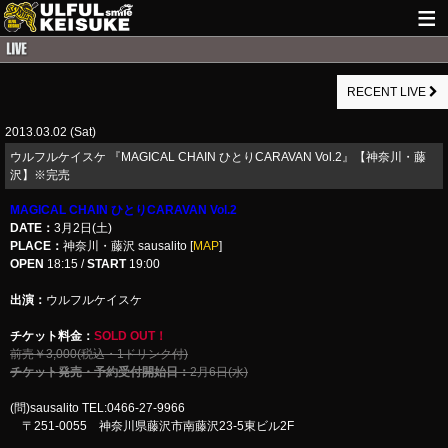
HOME
RECENT LIVE
NEWS
2013.03.02 (Sat)
LIVE INFO
ウルフルケイスケ 『MAGICAL CHAIN ひとりCARAVAN Vol.2』【神奈川・藤
GUITAR WORKS
沢】※完売
MAGICAL CHAIN ひとりCARAVAN Vol.2
ITEM
DATE：
3月2日(土)
PLACE：
神奈川・藤沢 sausalito [
MAP
]
MAIL
OPEN
18:15 /
START
19:00
出演：
ウルフルケイスケ
チケット料金：
SOLD OUT！
前売￥3,000(税込・1ドリンク付)
チケット発売・予約受付開始日：
2月6日(水)
(問)sausalito TEL:0466-27-9966
〒251-0055 神奈川県藤沢市南藤沢23-5東ビル2F