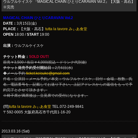
ウルフルケイスケ 『MAGICAL CHAIN ひとりCARAVAN Vol.2』【大阪・高石】
※完売
MAGICAL CHAIN ひとりCARAVAN Vol.2
DATE：
3月15日(金)
PLACE：
【大阪・高石】
tutta la tavore みぃあ食堂
OPEN
18:00 /
START
19:00
出演：
ウルフルケイスケ
チケット料金：
SOLD OUT!
前売￥3,500 / 当日￥4,000(税込・ドリンク代別途)
チケット発売予約受付開始日：
2月6日(水)
◆メール予約
ticket.keisuke@gmail.com
件名：公演日＋メール予約／本文：ウルフルケイスケ、日付＋会場、枚数、氏
名、電話番号を、記載してお送り下さい。上記アドレスからの返信をもって予
約完了とさせて頂きます。
※椅子席が満席後は、立見席での受付になります。
(問)
tutta la tavore みぃあ食堂
TEL.072-249-9841
〒592-0005 大阪府高石市千代田1-16-20
2013.03.16 (Sat)