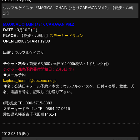
2013.03.10 (Sun)
ウルフルケイスケ 『MAGICAL CHAIN ひとりCARAVAN Vol.2』【愛媛・八幡
浜】
MAGICAL CHAIN ひとりCARAVAN Vol.2
DATE：
3月10日(
日
)
PLACE：
【愛媛・八幡浜】
スモーキードラゴン
OPEN
18:00 /
START
19:00
出演：
ウルフルケイスケ
チケット料金：
前売￥3,500 / 当日￥4,000(税込・1ドリンク付)
チケット発売予約受付開始日：
2月6日(水)
◆メール予約
kajitora_honnin@docomo.ne.jp
件名：公演日＋メール予約／本文：ウルフルケイスケ、日付＋会場、枚数、氏
名、電話番号を、記載してお送り下さい。
(問)梶虎 TEL.090-5715-3383
スモーキードラゴン TEL.0894-27-0616
愛媛県八幡浜市千代田町1461-1
2013.03.15 (Fri)