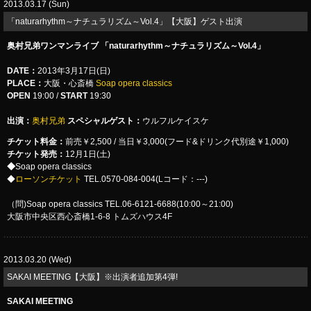
2013.03.17 (Sun)
「naturarhythm～ナチュラリズム～Vol.4」【大阪】ゲスト出演
奥村兄弟ワンマンライブ 「naturarhythm～ナチュラリズム～Vol.4」
DATE：
2013年3月17日(日)
PLACE：
大阪・心斎橋
Soap opera classics
OPEN
19:00 /
START
19:30
出演：
奥村兄弟
スペシャルゲスト：
ウルフルケイスケ
チケット料金：
前売￥2,500 / 当日￥3,000(フード&ドリンク代別途￥1,000)
チケット発売：
12月1日(土)
◆
Soap opera classics
◆
ローソンチケット
TEL.0570-084-004(Lコード：---)
（問)Soap opera classics TEL.06-6121-6688(10:00～21:00)
大阪市中央区西心斎橋1-6-8 トムズハウス4F
2013.03.20 (Wed)
SAKAI MEETING【大阪】※出演者追加第4弾!
SAKAI MEETING