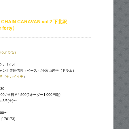
 CHAIN CARAVAN vol.2 下北沢
 forty）
our forty）
 / リクオ
ャン】寺岡信芳（ベース）/小宮山純平（ドラム）
慧
（
セカイイチ
）
:30
00 / 当日￥4,500(2オーダー1,000円別)
：
8/6(土)〜
:00〜
:76173)