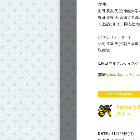
[学生]
山田 安友 氏(立命館大学
堀田 美香 氏(宮城大学3回
※上記に加え、同志社大
[ファシリテーター]
小関 道幸 氏(元朝日放
取締役)
[LIVE] ウルフルケイスケ
(問)
Ryoma Japan Pro
2011.11.28 (Mon)
hanna''s 
スト>
DATE
：
11月28日(月)