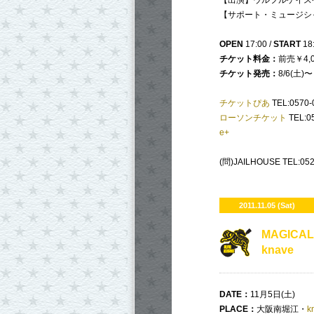
【出演】ウルフルケイスケ
【サポート・ミュージシ
OPE
N
17:00 /
START
18
チケット料金：
前売￥4,0
チケット発売：
8/6(土)〜
チケットぴあ
TEL:0570
ローソンチケット
TEL:0
e+
(問)JAILHOUSE TEL:052
2011.11.05 (Sat)
MAGICAL
knave
DATE
：
11月5日(土)
PLACE
：
大阪南堀江・
k