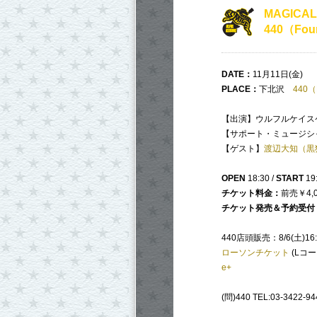
MAGICAL
440（Four
DATE
：
11月11日(金)
PLACE
：
下北沢
440（F
【出演】ウルフルケイスケ
【サポート・ミュージシ
【ゲスト】
渡辺大知（黒
OPEN
18:30 /
START
19
チケット料金：
前売￥4,0
チケット発売＆予約受付
440店頭販売：8/6(土)16
ローソンチケット
(Lコード
e+
(問)440 TEL:03-3422-94