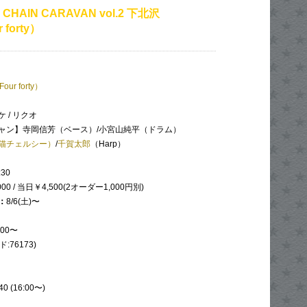
 CHAIN CARAVAN vol.2 下北沢
 forty）
our forty）
 / リクオ
ャン】寺岡信芳（ベース）/小宮山純平（ドラム）
猫チェルシー）
/
千賀太郎
（Harp）
:30
00 / 当日￥4,500(2オーダー1,000円別)
：
8/6(土)〜
:00〜
:76173)
40 (16:00〜)