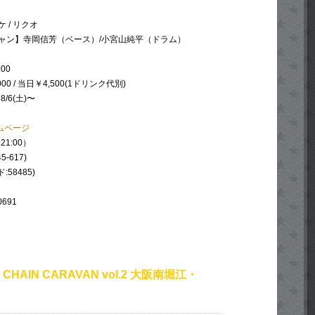
 / リクオ
ャン】寺岡信芳（ベース）/小宮山純平（ドラム）
:00
00 / 当日￥4,500(1ドリンク代別)
:
8/6(土)〜
ームページ
21:00）
5-617)
:58485)
0691
 CHAIN CARAVAN vol.2 大阪南堀江・