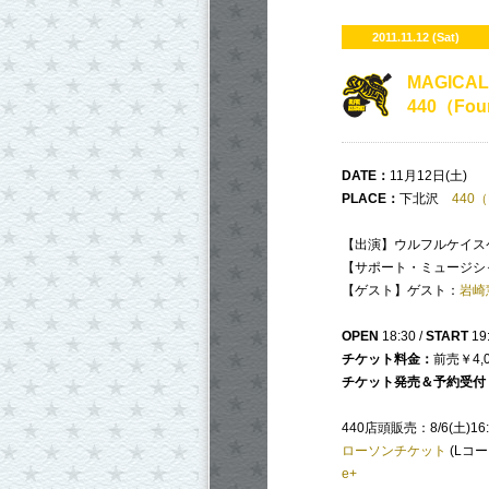
2011.11.12 (Sat)
MAGICAL
440（Four
DATE
：
11月12日(土)
PLACE
：
下北沢
440（F
【出演】ウルフルケイスケ
【サポート・ミュージシ
【ゲスト】ゲスト：
岩崎
OPEN
18:30 /
START
19
チケット料金：
前売￥4,0
チケット発売＆予約受付
440店頭販売：8/6(土)16
ローソンチケット
(Lコード
e+