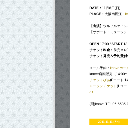
DATE
：
11月6日(日)
PLACE
：
大阪南堀江・
k
【出演】ウルフルケイスケ
【サポート・ミュージシ
OPEN
17:00 /
START
18
チケット料金：
前売￥4,0
チケット発売＆予約受付
メール予約：
knaveホ
knave店頭販売（14:00〜
チケットぴあ
(Pコード:14
ローソンチケット
(Lコード
e+
(問)knave TEL:06-6535-
2011.11.11 (Fri)