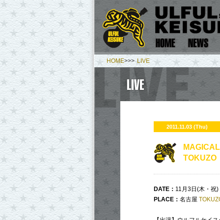
HOME
>>>
LIVE
2011.11.03 (Thu)
MAGICAL
TOKUZ
DATE
：
11月3日(木・祝)
PLACE
：
名古屋
TOKU