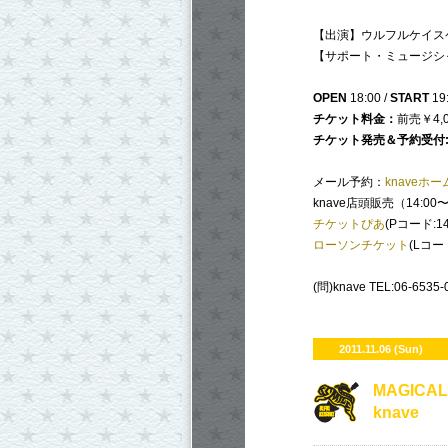
【出演】ウルフルケイスケ
【サポート・ミュージシ
OPEN
18:00 /
START
19
チケット料金：
前売￥4,0
チケット発売＆予約受付
メール予約：
knaveホ
knave店頭販売（14:00〜
チケットぴあ
(Pコード:14
ローソンチケット
(Lコード
(問)knave TEL:06-6535-
2011.11.06 (Sun)
MAGICAL
knave