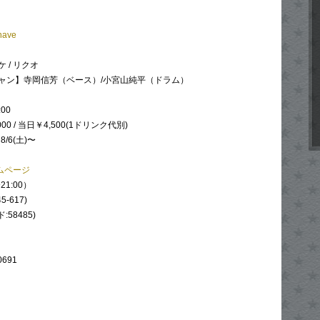
nave
 / リクオ
ャン】寺岡信芳（ベース）/小宮山純平（ドラム）
:00
00 / 当日￥4,500(1ドリンク代別)
:
8/6(土)〜
ームページ
21:00）
5-617)
:58485)
0691