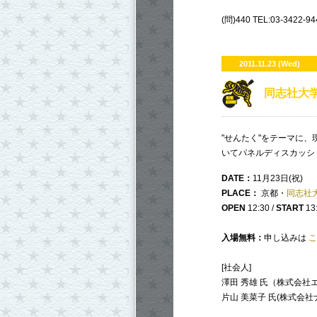
(問)440 TEL:03-3422-94
2011.11.23 (Wed)
同志社大学「R
"せんたく"をテーマに
いてパネルディスカッシ
DATE：
11月23日(祝)
PLACE：
京都・
同志社
OPEN
12:30 /
START
13
入場無料：
申し込みは
こ
[社会人]
澤田 秀雄 氏（株式会社
片山 美菜子 氏(株式会