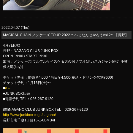
2022.04.07 (Thu)
​MAGICAL CHAIN ノンケーズ TOUR 2022 〜へぇなんせやろうvol.2〜【長野】
4月7日(木)
長野・NAGANO CLUB JUNK BOX
OPEN 19:00 / START 19:30
出演：ノンケーズ[ウルフルケイスケ＆大久保ノブオ(ポカスカジャン)with 小林
俊太郎(key)]
チケット料金：前売￥4,000 / 当日￥4,500(税込・ドリンク代別¥600)
チケット予約：1月16日(土)〜
■
e＋
■JUNK BOX店頭
■電話予約 TEL：026-267-9120
(問)NAGANO CLUB JUNK BOX TEL：026-267-9120
http://www.junkbox.co.jp/nagano/
長野市南千歳1丁目16-1-6BMB4F