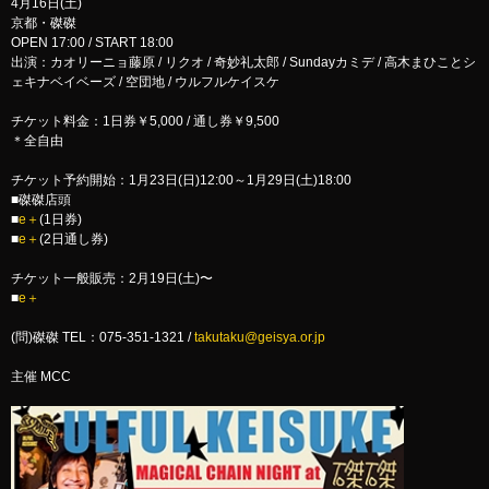
4月16日(土)
京都・磔磔
OPEN 17:00 / START 18:00
出演：カオリーニョ藤原 / リクオ / 奇妙礼太郎 / Sundayカミデ / 高木まひことシ
ェキナベイベーズ / 空団地 / ウルフルケイスケ
チケット料金：1日券￥5,000 / 通し券￥9,500
＊全自由
チケット予約開始：1月23日(日)12:00～1月29日(土)18:00
■磔磔店頭
■
e＋
(1日券)
■
e＋
(2日通し券)
チケット一般販売：2月19日(土)〜
■
e＋
(問)磔磔 TEL：075-351-1321 /
takutaku@geisya.or.jp
主催 MCC