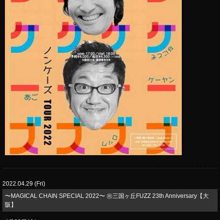
2022.04.29 (Fri)
​〜MAGICAL CHAIN SPECIAL 2022〜 ㊗️三国ヶ丘FUZZ 23th Anniversary【大
阪】