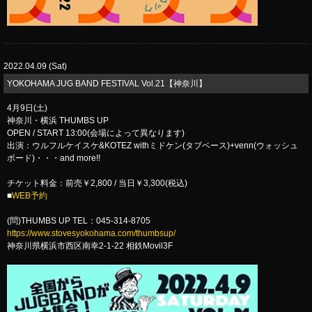
2022.04.09 (Sat)
​YOKOHAMA JUG BAND FESTIVAL Vol.21【神奈川】
4月9日(土)
神奈川・横浜 THUMBS UP
OPEN / START 13:00(会場によって異なります)
出演：ウルフルケイスケ&KOTEZ withミドケン(タブベース)+venn(ウォッシュ
ボード)・・・and more!!
チケット料金：前売￥2,800 / 当日￥3,300(税込)
■
WEB予約
(問)THUMBS UP TEL：045-314-8705
https://www.stovesyokohama.com/thumbsup/
神奈川県横浜市西区南幸2-1-22 相鉄Movil3F