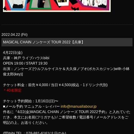
2022.04.22 (Fri)
​MAGICAL CHAIN ノンケーズ TOUR 2022【兵庫】
4月22日(金)
兵庫・神戸 ライブハウスbibi
OPEN 19:00 / START 19:30
出演：ノンケーズ [ウルフルケイスケ＆大久保ノブオ(ポカスカジャン)with 小林
俊太郎(key)]
チケット料金：前売￥4,000 / 当日￥4,500(税込・1ドリンク代別)
＊40名限定
チケット予約開始：1月16日(日)〜
■メール予約 マニュアル・レイバー
info@manuallabour.jp
件名に『4/22(金)MAGICAL CHAIN ノンケーズ TOUR 2022予約』と入れていた
だき、本文にお名前(フリガナも) / ご希望枚数 / 電話番号 / メールアドレスをご
明記の上、お送りください。
(問)bibi TEL：078-881-6161(土日のみ)