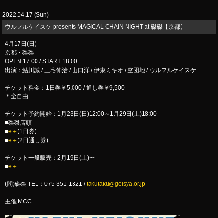
2022.04.17 (Sun)
​ウルフルケイスケ presents MAGICAL CHAIN NIGHT at 磔磔【京都】
4月17日(日)
京都・磔磔
OPEN 17:00 / START 18:00
出演：鮎川誠 / 三宅伸治 / 山口洋 / 伊東ミキオ / 空団地 / ウルフルケイスケ
チケット料金：1日券￥5,000 / 通し券￥9,500
＊全自由
チケット予約開始：1月23日(日)12:00～1月29日(土)18:00
■磔磔店頭
■
e＋
(1日券)
■
e＋
(2日通し券)
チケット一般販売：2月19日(土)〜
■
e＋
(問)磔磔 TEL：075-351-1321 /
takutaku@geisya.or.jp
主催 MCC