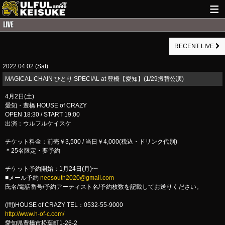
HOME
RECENT LIVE
NEWS
2022.04.02 (Sat)
LIVE INFO
​MAGICAL CHAIN ひとり SPECIAL at 豊橋【愛知】(1/29振替公演)
GUITAR WORKS
4月2日(土)
愛知・豊橋 HOUSE of CRAZY
ITEM
OPEN 18:30 / START 19:00
出演：ウルフルケイスケ
MAIL
チケット料金：前売￥3,500 / 当日￥4,000(税込・ドリンク代別)
＊25名限定・要予約
チケット予約開始：1月24日(月)〜
■メール予約
neosouth2020@gmail.com
氏名/電話番号/予約アーティスト名/予約枚数を記載してお送りください。
(問)HOUSE of CRAZY TEL：0532-55-9000
http://www.h-of-c.com/
愛知県豊橋市松葉町1-26-2