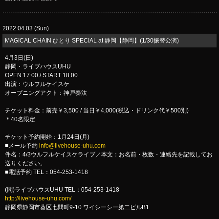
2022.04.03 (Sun)
​MAGICAL CHAIN ひとり SPECIAL at 静岡【静岡】(1/30振替公演)
4月3日(日)
静岡・ライブハウスUHU
OPEN 17:00 / START 18:00
出演：ウルフルケイスケ
オープニングアクト：神戸奏汰
チケット料金：前売￥3,500 / 当日￥4,000(税込・ドリンク代￥500別)
＊40名限定
チケット予約開始：1月24日(月)
■メール予約
info@livehouse-uhu.com
件名：4/3ウルフルケイスケライブ／本文：お名前・枚数・連絡先を記載してお
送りください。
■電話予約 TEL：054-253-1418
(問)ライブハウスUHU TEL：054-253-1418
http://livehouse-uhu.com/
静岡県静岡市葵区七間町9-10 ワイシーシー第二ビルB1