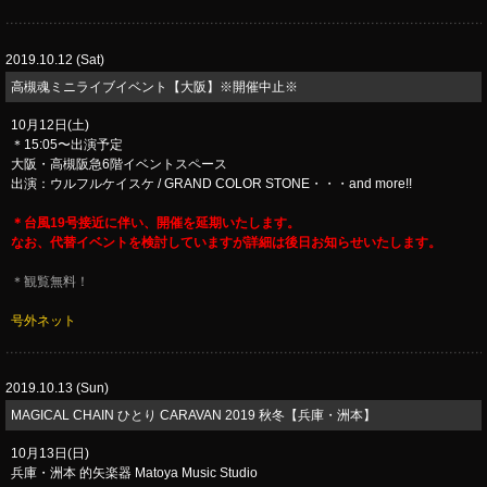
2019.10.12 (Sat)
​高槻魂ミニライブイベント【大阪】※開催中止※
10月12日(土)
＊15:05〜出演予定
大阪・高槻阪急6階イベントスペース
出演：ウルフルケイスケ / GRAND COLOR STONE・・・and more!!
＊台風19号接近に伴い、開催を延期いたします。
なお、代替イベントを検討していますが詳細は後日お知らせいたします。
＊観覧無料！
号外ネット
2019.10.13 (Sun)
MAGICAL CHAIN ひとり CARAVAN 2019 秋冬【兵庫・洲本】
10月13日(日)
兵庫・洲本 的矢楽器 Matoya Music Studio