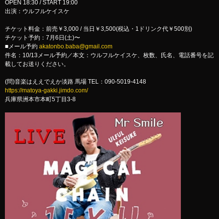
OPEN 18:30 / START 19:00
出演：ウルフルケイスケ
チケット料金：前売￥3,000 / 当日￥3,500(税込・1ドリンク代￥500別)
チケット予約：7月6日(土)〜
■メール予約
akatonbo.baba@gmail.com
件名：10/13メール予約／本文：ウルフルケイスケ、枚数、氏名、電話番号を記
載してお送りください。
(問)音楽はええでえか淡路 馬場 TEL：090-5019-4148
https://matoya-gakki.jimdo.com/
兵庫県洲本市本町5丁目3-8