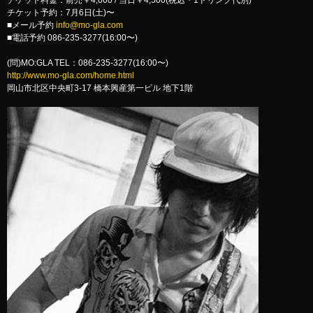
チケット料金：前売￥4,000 / 当日￥4,500(税込・1ドリンク代別)
チケット予約：7月6日(土)〜
■メール予約
info@mo-gla.com
■電話予約 086-235-3277(16:00〜)
(問)MO:GLA TEL：086-235-3277(16:00〜)
http://www.mo-gla.com/home.html
岡山市北区中央町3-17 橋本興産第一ビル 地下1階