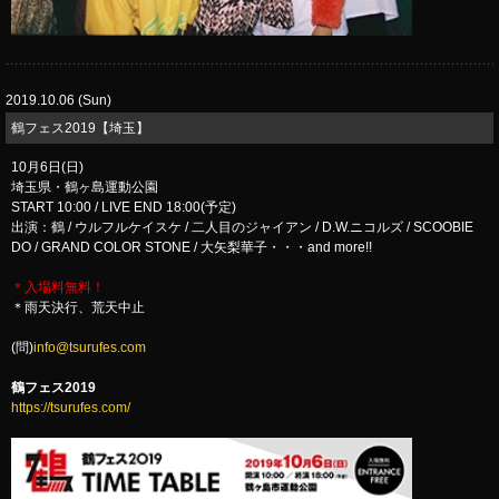
2019.10.06 (Sun)
​鶴フェス2019【埼玉】
10月6日(日)
埼玉県・鶴ヶ島運動公園
START 10:00 / LIVE END 18:00(予定)
出演：鶴 / ウルフルケイスケ / 二人目のジャイアン / D.W.ニコルズ / SCOOBIE
DO / GRAND COLOR STONE / 大矢梨華子・・・and more!!
＊入場料無料！
＊雨天決行、荒天中止
(問)
info@tsurufes.com
鶴フェス2019
https://tsurufes.com/