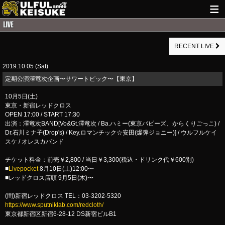
HOME
RECENT LIVE
NEWS
2019.10.05 (Sat)
LIVE INFO
​定期公演澤竜次企画〜サワートピック〜【東京】
GUITAR WORKS
10月5日(土)
東京・新宿レッドクロス
ITEM
OPEN 17:00 / START 17:30
出演：澤竜次BAND[Vo&Gt.澤竜次 / Ba.ハミー(東京パピーズ、からくりごっこ) /
MAIL
Dr.石川ミナ子(Drop's) / Key.ロマンチック☆安田(爆弾ジョニー)] / ウルフルケイ
スケ / オレスカバンド
チケット料金：前売￥2,800 / 当日￥3,300(税込・ドリンク代￥600別)
■
Livepocket
8月10日(土)12:00〜
■レッドクロス店頭 9月5日(木)〜
(問)新宿レッドクロス TEL：03-3202-5320
https://www.sputniklab.com/redcloth/
東京都新宿区新宿6-28-12 DS新宿ビルB1