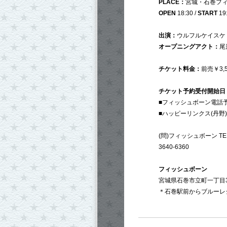
PLACE：
宮城・石巻フ
OPEN
18:30 /
START
19
出演：
ウルフルケイスケ
オープニングアクト：
尾
チケット料金：
前売￥3,5
チケット予約受付開始日
■フィッシュボーン電話予約 T
■ハッピーリンクス(丹野)電話
(問)フィッシュボーン TEL：
3640-6360
フィッシュボーン
宮城県石巻市立町一丁目3
＊石巻駅前からブルーレ