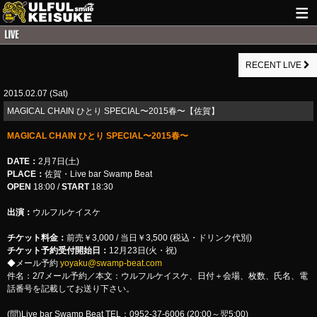
HOME
RECENT LIVE
NEWS
2015.02.07 (Sat)
LIVE INFO
MAGICAL CHAIN ひとり SPECIAL〜2015春〜【佐賀】
GUITAR WORKS
MAGICAL CHAIN ひとり SPECIAL〜2015春〜
ITEM
DATE：
2月7日(土)
PLACE：
佐賀・Live bar Swamp Beat
MAIL
OPEN
18:00 /
START
18:30
出演：
ウルフルケイスケ
チケット料金：
前売￥3,000 / 当日￥3,500 (税込・ドリンク代別)
チケット予約受付開始日：
12月23日(火・祝)
◆メール予約
yoyaku@swamp-beat.com
件名：2/7メール予約／本文：ウルフルケイスケ、日付＋会場、枚数、氏名、電
話番号を記載してお送り下さい。
(問)Live bar Swamp Beat TEL：0952-37-6006 (20:00～翌5:00)