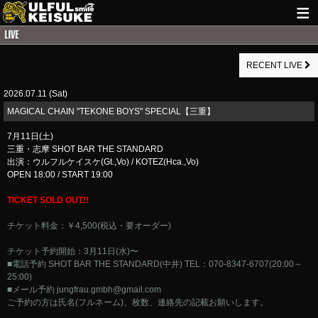
HOME
RECENT LIVE
NEWS
2026.07.11 (Sat)
LIVE INFO
MAGICAL CHAIN "TEKONE BOYS" SPECIAL【三重】
GUITAR WORKS
7月11日(土)
三重・志摩 SHOT BAR THE STANDARD
ITEM
出演：ウルフルケイスケ(Gt.,Vo) / KOTEZ(Hca.,Vo)
OPEN 18:00 / START 19:00
MAIL
TICKET SOLD OUT!!
チケット料金：￥4,500(税込・要オーダー)
チケット予約開始：3月11日(水)〜
■電話予約 SHOT BAR THE STANDARD(中井) TEL：070-8347-6707(20:00～
25:00)
■メール予約
jungfrau.gmbh@gmail.com
ご予約の方は氏名(フルネーム)、枚数、連絡先の記載お願いします。