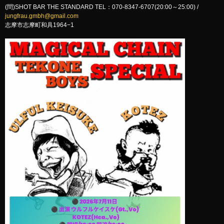
(問)SHOT BAR THE STANDARD TEL：070-8347-6707(20:00～25:00) /
jungfrau.gmbh@gmail.com
志摩市志摩町和具1964−1