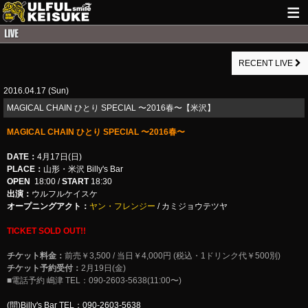
HOME
RECENT LIVE
NEWS
2016.04.17 (Sun)
LIVE INFO
MAGICAL CHAIN ひとり SPECIAL 〜2016春〜【米沢】
GUITAR WORKS
MAGICAL CHAIN ひとり SPECIAL 〜2016春〜
ITEM
DATE：
4月17日(日)
PLACE：
山形・米沢 Billy's Bar
MAIL
OPEN
18:00 /
START
18:30
出演：
ウルフルケイスケ
オープニングアクト：
ヤン・フレンジー
/ カミジョウテツヤ
TICKET SOLD OUT!!
チケット料金：
前売￥3,500 / 当日￥4,000円 (税込・1ドリンク代￥500別)
チケット予約受付：
2月19日(金)
■電話予約 嶋津 TEL：090-2603-5638(11:00〜)
(問)Billy's Bar TEL：090-2603-5638