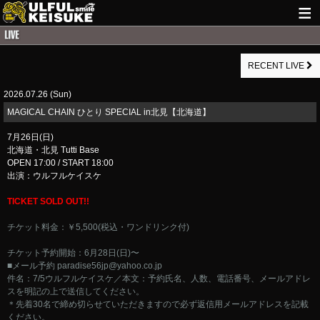
HOME
RECENT LIVE
NEWS
2026.07.26 (Sun)
LIVE INFO
MAGICAL CHAIN ひとり SPECIAL in北見【北海道】
GUITAR WORKS
7月26日(日)
北海道・北見 Tutti Base
ITEM
OPEN 17:00 / START 18:00
出演：ウルフルケイスケ
MAIL
TICKET SOLD OUT!!
チケット料金：￥5,500(税込・ワンドリンク付)
チケット予約開始：6月28日(日)〜
■メール予約
paradise56jp@yahoo.co.jp
件名：7/5ウルフルケイスケ／本文：予約氏名、人数、電話番号、メールアドレ
スを明記の上で送信してください。
＊先着30名で締め切らせていただきますので必ず返信用メールアドレスを記載
ください。