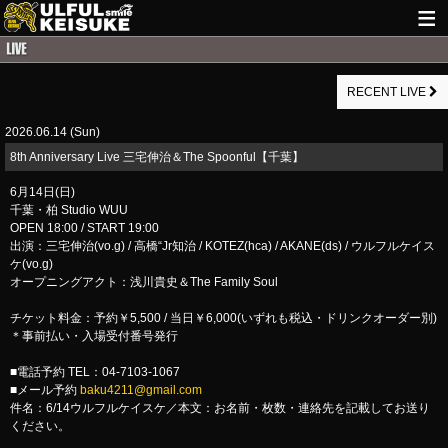
HOME
RECENT LIVE
NEWS
2026.06.14 (Sun)
LIVE INFO
8th Anniversary Live 三宅伸治＆The Spoonful【千葉】
GUITAR WORKS
6月14日(日)
千葉・柏 Studio WUU
ITEM
OPEN 18:00 / START 19:00
出演：三宅伸治(vo.g) / 高橋“Jr知治 / KOTEZ(hca) / AKANE(ds) / ウルフルケイス
MAIL
ケ(vo.g)
オープニングアクト：浅川貴史＆The Family Soul
チケット料金：予約￥5,500 / 当日￥6,000(いずれも税込・ドリンクオーダー別)
＊事前払い・入場受付番号発行
■電話予約 TEL：04-7103-1067
■メール予約
baku4211@gmail.com
件名：6/14ウルフルケイスケ／本文：お名前・枚数・連絡先を記載してお送り
ください。