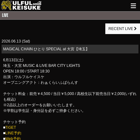
HOME
RECENT LIVE
NEWS
2026.06.13 (Sat)
LIVE INFO
MAGICAL CHAIN ひとり SPECIAL at 大宮【埼玉】
GUITAR WORKS
6月13日(土)
埼玉・大宮 MUSIC & LIVE BAR CITY LIGHTS
ITEM
OPEN 18:00 / START 18:30
出演：ウルフルケイスケ
MAIL
オープニングアクト：わぁくらいふばらんす
チケット料金：前売￥4,500 / 当日￥5,000 / 高校生以下前売当日￥2,000(いずれ
も税込)
※2品以上のオーダーをお願いいたします。
※学割は学生証・身分証を必ずご持参ください。
チケット予約
■
TiGET
■
LINE予約
■
Web予約