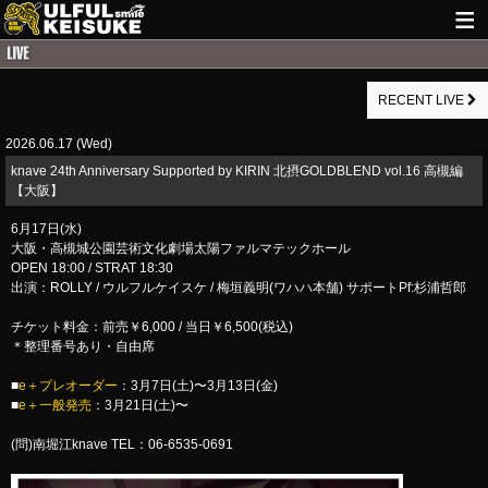
HOME
RECENT LIVE
NEWS
2026.06.17 (Wed)
LIVE INFO
knave 24th Anniversary Supported by KIRIN 北摂GOLDBLEND vol.16 高槻編
GUITAR WORKS
【大阪】
6月17日(水)
ITEM
大阪・高槻城公園芸術文化劇場太陽ファルマテックホール
OPEN 18:00 / STRAT 18:30
MAIL
出演：ROLLY / ウルフルケイスケ / 梅垣義明(ワハハ本舗) サポートPf:杉浦哲郎
チケット料金：前売￥6,000 / 当日￥6,500(税込)
＊整理番号あり・自由席
■
e＋プレオーダー
：3月7日(土)〜3月13日(金)
■
e＋一般発売
：3月21日(土)〜
(問)南堀江knave TEL：06-6535-0691