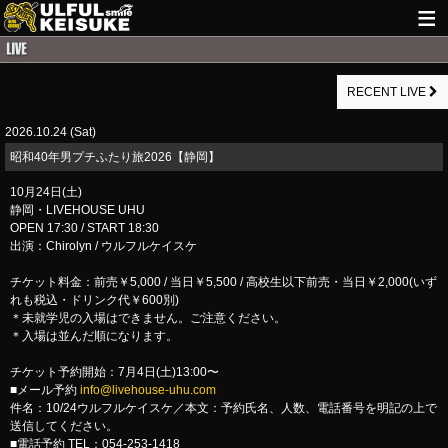
HOME
RECENT LIVE
NEWS
2026.10.24 (Sat)
LIVE INFO
昭和40年男プチふたり旅2026【静岡】
GUITAR WORKS
10月24日(土)
静岡・LIVEHOUSE UHU
ITEM
OPEN 17:30 / START 18:30
出演：Chirolyn / ウルフルケイスケ
MAIL
チケット料金：前売￥5,000 / 当日￥5,500 / 高校生以下前売・当日￥2,000(いず
れも税込・ドリンク代￥600別)
＊未就学児の入場はできません。ご注意ください。
＊入場は並んだ順になります。
チケット予約開始：7月4日(土)13:00〜
■メール予約
info@livehouse-uhu.com
件名：10/24ウルフルケイスケ／本文：予約氏名、人数、電話番号を明記の上で
送信してください。
■電話予約 TEL：054-253-1418