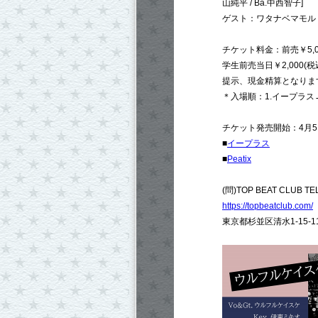
山純平 / Ba.中西智子]
ゲスト：ワタナベマモル
チケット料金：前売￥5,00
学生前売当日￥2,000(税
提示、現金精算となりま
＊入場順：1.イープラス→2.
チケット発売開始：4月5日(
■
イープラス
■
Peatix
(問)TOP BEAT CLUB TEL
https://topbeatclub.com/
東京都杉並区清水1-15-11