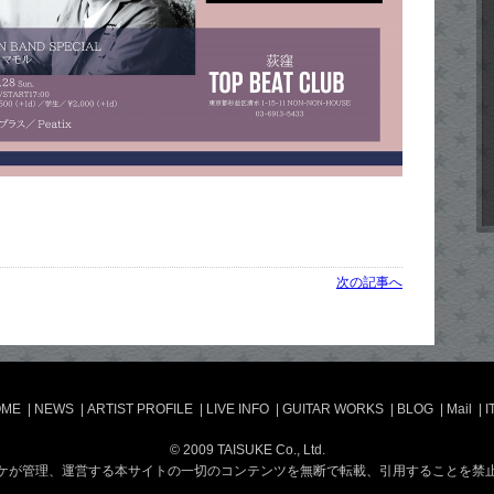
次の記事へ
OME
|
NEWS
|
ARTIST PROFILE
|
LIVE INFO
|
GUITAR WORKS
|
BLOG
|
Mail
|
I
© 2009 TAISUKE Co., Ltd.
ケが管理、運営する本サイトの一切のコンテンツを無断で転載、引用することを禁