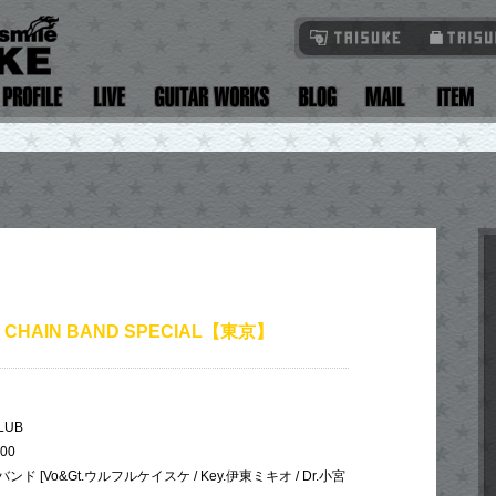
L CHAIN BAND SPECIAL【東京】
LUB
:00
[Vo&Gt.ウルフルケイスケ / Key.伊東ミキオ / Dr.小宮