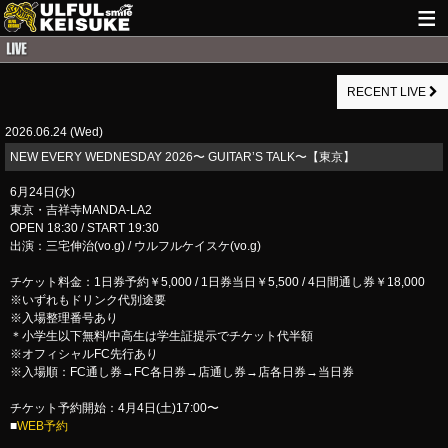
HOME
RECENT LIVE
NEWS
2026.06.24 (Wed)
LIVE INFO
NEW EVERY WEDNESDAY 2026〜 GUITAR’S TALK〜【東京】
GUITAR WORKS
6月24日(水)
東京・吉祥寺MANDA-LA2
ITEM
OPEN 18:30 / START 19:30
出演：三宅伸治(vo.g) / ウルフルケイスケ(vo.g)
MAIL
チケット料金：1日券予約￥5,000 / 1日券当日￥5,500 / 4日間通し券￥18,000
※いずれもドリンク代別途要
※入場整理番号あり
＊小学生以下無料/中高生は学生証提示でチケット代半額
※オフィシャルFC先行あり
※入場順：FC通し券→FC各日券→店通し券→店各日券→当日券
チケット予約開始：4月4日(土)17:00〜
■
WEB予約