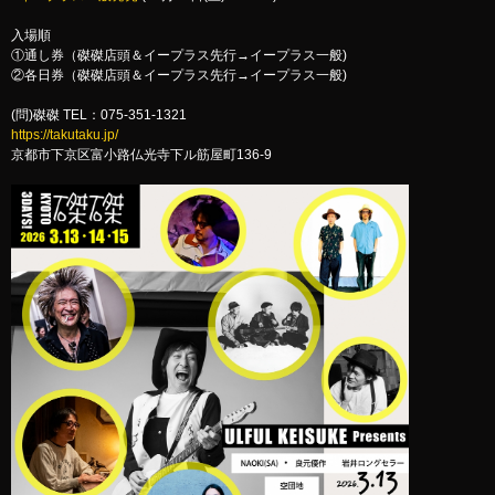
入場順
①通し券（磔磔店頭＆イープラス先行→イープラス一般)
②各日券（磔磔店頭＆イープラス先行→イープラス一般)
(問)磔磔 TEL：075-351-1321
https://takutaku.jp/
京都市下京区富小路仏光寺下ル筋屋町136-9