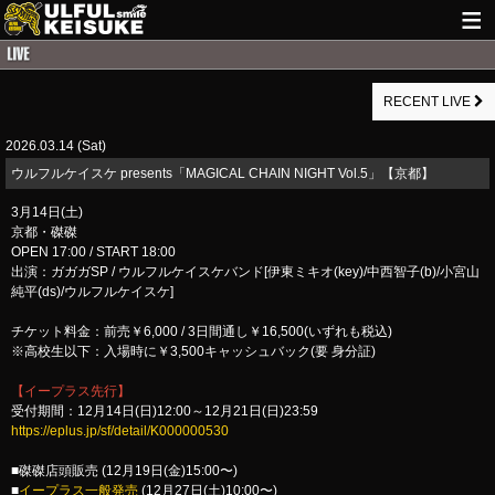
HOME
RECENT LIVE
NEWS
2026.03.14 (Sat)
LIVE INFO
ウルフルケイスケ presents「MAGICAL CHAIN NIGHT Vol.5」【京都】
GUITAR WORKS
3月14日(土)
京都・磔磔
ITEM
OPEN 17:00 / START 18:00
出演：ガガガSP / ウルフルケイスケバンド[伊東ミキオ(key)/中西智子(b)/小宮山
MAIL
純平(ds)/ウルフルケイスケ]
チケット料金：前売￥6,000 / 3日間通し￥16,500(いずれも税込)
※高校生以下：入場時に￥3,500キャッシュバック(要 身分証)
【イープラス先行】
受付期間：12月14日(日)12:00～12月21日(日)23:59
https://eplus.jp/sf/detail/K000000530
■磔磔店頭販売 (12月19日(金)15:00〜)
■
イープラス一般発売
(12月27日(土)10:00〜)