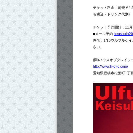
チケット料金：前売￥4,500
も税込・ドリンク代別)
チケット予約開始：11月30
■メール予約
neosouth2
件名：1/16ウルフル
さい。
(問)ハウスオブクレイジー TE
http://www.h-of-c.com/
愛知県豊橋市松葉町1丁目