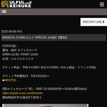
HOME
RECENT LIVE
NEWS
2025.08.08 (Fri)
LIVE INFO
MAGICAL CHAIN ひとり SPECIAL at 稲沢【愛知】
GUITAR WORKS
8月8日(金)
愛知・稲沢 カフェサルーテ
ITEM
OPEN 18:30 / START 19:00
出演：ウルフルケイスケ
MAIL
チケット料金：予約￥4,500 / 当日￥5,000(いずれも税込・ドリンク代別)
チケット予約開始日：5月14日(水)〜
■
WEB予約
(問)カフェサルーテ TEL：0587-22-0300(9:00〜18:00火曜日休み)
https://salute-esse.com/liveinfo/
愛知県稲沢市大塚北9丁目58-1