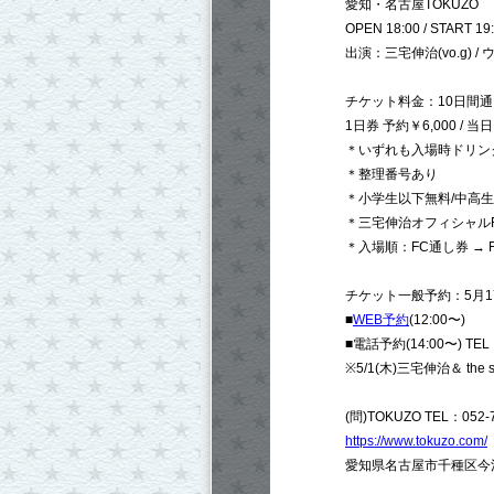
愛知・名古屋TOKUZO
OPEN 18:00 / START 19
出演：三宅伸治(vo.g) / ウル
チケット料金：10日間通し
1日券 予約￥6,000 / 当日
＊いずれも入場時ドリン
＊整理番号あり
＊小学生以下無料/中高
＊三宅伸治オフィシャル
＊入場順：FC通し券 → 
チケット一般予約：5月17
■
WEB予約
(12:00〜)
■電話予約(14:00〜) TEL：
※5/1(木)三宅伸治＆ the
(問)TOKUZO TEL：052-7
https://www.tokuzo.com/
愛知県名古屋市千種区今池