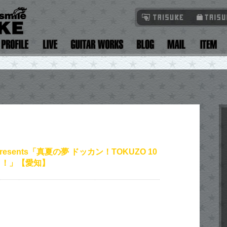
esents「真夏の夢 ドッカン！TOKUZO 10
り！」【愛知】