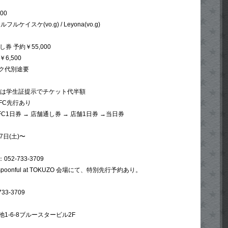
:00
フルケイスケ(vo.g) / Leyona(vo.g)
券 予約￥55,000
￥6,500
ク代別途要
生は学生証提示でチケット代半額
FC先行あり
FC1日券 → 店舗通し券 → 店舗1日券 →当日券
日(土)〜
052-733-3709
 spoonful at TOKUZO 会場にて、特別先行予約あり。
33-3709
1-6-8ブルースタービル2F