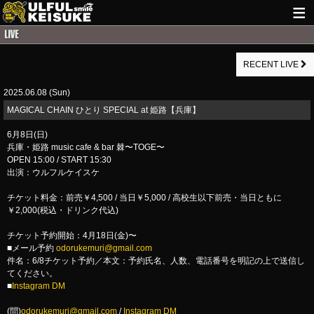
HOME
RECENT LIVE
NEWS
2025.06.08 (Sun)
LIVE INFO
MAGICAL CHAIN ひとり SPECIAL at 姫路【兵庫】
GUITAR WORKS
6月8日(日)
兵庫・姫路 music cafe & bar 棘〜TOGE〜
ITEM
OPEN 15:00 / START 15:30
出演：ウルフルケイスケ
MAIL
チケット料金：前売￥4,500 / 当日￥5,000 / 高校生以下前売・当日ともに
￥2,000(税込・ドリンク代込)
チケット予約開始：4月18日(金)〜
■メール予約
odorukemuri@gmail.com
件名：6/8チケット予約／本文：予約氏名、人数、電話番号を明記の上で送信し
てください。
■
Instagram DM
(問)
odorukemuri@gmail.com
/
Instagram DM