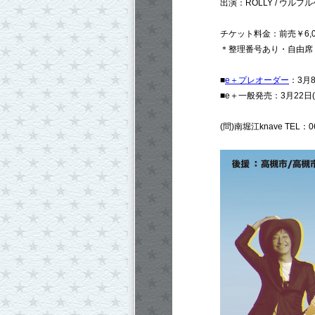
出演：ROLLY / ウルフ
チケット料金：前売￥6,000
＊整理番号あり・自由席
■
e＋プレオーダー
：3月8
■e＋一般発売：3月22日(
(問)南堀江knave TEL：06