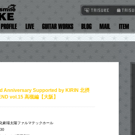
rd Anniversary Supported by KIRIN 北摂
END vol.15 高槻編【大阪】
化劇場太陽ファルマテックホール
:30