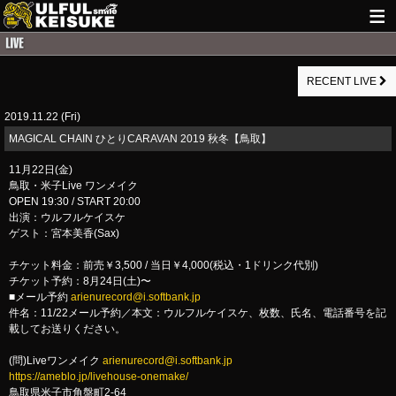
HOME
RECENT LIVE
NEWS
2019.11.22 (Fri)
LIVE INFO
MAGICAL CHAIN ひとりCARAVAN 2019 秋冬【鳥取】
GUITAR WORKS
11月22日(金)
鳥取・米子Live ワンメイク
ITEM
OPEN 19:30 / START 20:00
出演：ウルフルケイスケ
MAIL
ゲスト：宮本美香(Sax)
チケット料金：前売￥3,500 / 当日￥4,000(税込・1ドリンク代別)
チケット予約：8月24日(土)〜
■メール予約
arienurecord@i.softbank.jp
件名：11/22メール予約／本文：ウルフルケイスケ、枚数、氏名、電話番号を記
載してお送りください。
(問)Liveワンメイク
arienurecord@i.softbank.jp
https://ameblo.jp/livehouse-onemake/
鳥取県米子市角盤町2-64