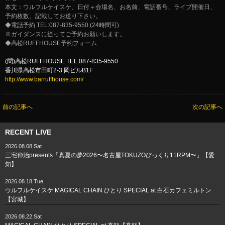
本文：ウルフルケイスケ、日付＋会場名、お名前、電話番号、ライブ開催日、
予約枚数、記載してお送り下さい。
◆電話予約 TEL:087-835-9550 (24時間可)
※ガイダンスに従ってご予約お願いします。
◆
高松RUFFHOUSE予約フォーム
(問)高松RUFFHOUSE TEL:087-835-9550
香川県高松市田町2-3 岡ビルB1F
http://www.barruffhouse.com/
前の記事へ
次の記事へ
RECENT LIVE
2026.08.08.Sat
三宅伸治presents「真夏の夢2026〜名古屋TOKUZOびっくり11RPM〜」【愛
知】
2026.08.18.Tue
ウルフルケイスケ MAGICAL CHAIN ひとり SPECIAL at 白石カフェミルトン
【宮城】
2026.08.22.Sat