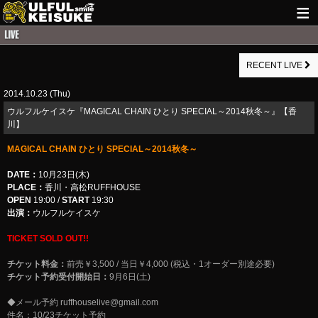
HOME
RECENT LIVE
NEWS
2014.10.23 (Thu)
LIVE INFO
ウルフルケイスケ『MAGICAL CHAIN ひとり SPECIAL～2014秋冬～』【香
GUITAR WORKS
川】
MAGICAL CHAIN ひとり SPECIAL～2014秋冬～
ITEM
DATE：
10月23日(木)
MAIL
PLACE：
香川・高松RUFFHOUSE
OPEN
19:00 /
START
19:30
出演：
ウルフルケイスケ
TICKET SOLD OUT!!
チケット料金：
前売￥3,500 / 当日￥4,000 (税込・1オーダー別途必要)
チケット予約受付開始日：
9月6日(土)
◆メール予約
ruffhouselive@gmail.com
件名：10/23チケット予約