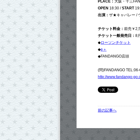
PLACE：
大阪・十三FAN
OPEN
18:30 /
START
19
出演：
ザ★キャバレー / ウ
チケット料金：
前売￥2,5
チケット一般発売日：
8
◆
ローソンチケット
◆
e＋
◆FANDANGO店頭
(問)FANDANGO TEL:06-
http://www.fandango-go.
前の記事へ