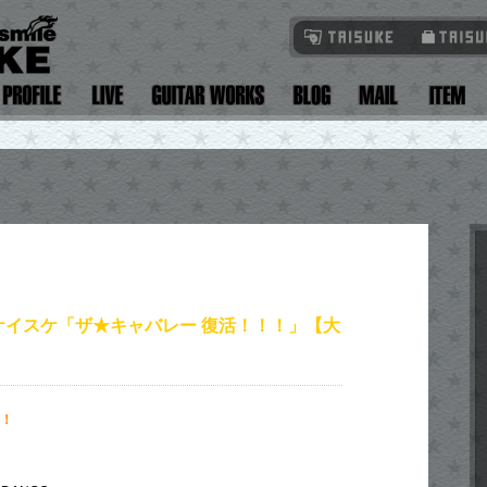
ケイスケ「ザ★キャバレー 復活！！！」【大
！！