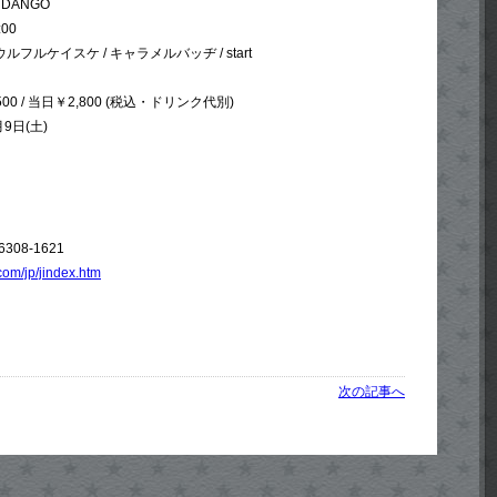
DANGO
:00
ルフルケイスケ / キャラメルバッヂ / start
00 / 当日￥2,800 (税込・ドリンク代別)
月9日(土)
6308-1621
com/jp/jindex.htm
次の記事へ