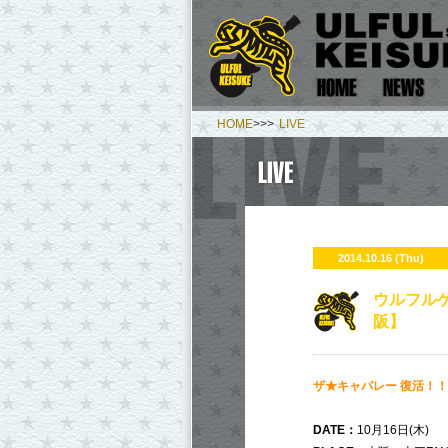
HOME
>>>
LIVE
2014.10.16 (Thu)
ウルフル
阪】
ザ★キャバレー 復活！
DATE：
10月16日(木)